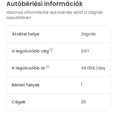
Autóbérlési információk
Hasznos információk autóbérlés előtt a Zágráb
repülőtéren
Átvétel helye
Zágráb
A legolcsóbb cég
SIXT
A legolcsóbb ár
49.06€/day
Bérleti helyek
1
Cégek
35