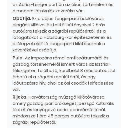
az Adriai-tenger partján az ókori történelem és
a modern látnivalók keveréke vár.
Opatija.
Ez a bájos tengerparti üdülőváros
elegáns villáival és festői sétányaival 2 órás
autóútra fekszik a zágrábi repülőtértől, és a
látogatókat a Habsburg-kor építészetének és
a lélegzetelállító tengerparti kilátásoknak a
keverékével csábítja.
Pula.
Az impozáns római amfiteátrumáról és
gazdag történelméről ismert város az Isztriai-
félszigeten található, körülbelül 3 órás autóúttal
érhető el a zágrábi repülőtérről, és egy
időutazásra hív, ahol az ősi csodák felfedezése
vár.
Rijeka.
Horvátország nyüzsgő kikötővárosa,
amely gazdag ipari örökséget, pezsgő kulturális
életet és lenyűgöző adriai panorámát kínál,
mindössze 1 óra 45 perces autóútra fekszik a
zágrábi repülőtértől.