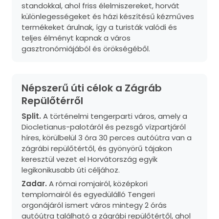
standokkal, ahol friss élelmiszereket, horvát
különlegességeket és házi készítésű kézműves
termékeket árulnak, így a turisták valódi és
teljes élményt kapnak a város
gasztronómiájából és örökségéből.
Népszerű úti célok a Zágráb
Repülőtérről
Split.
A történelmi tengerparti város, amely a
Diocletianus-palotáról és pezsgő vízpartjáról
híres, körülbelül 3 óra 30 perces autóútra van a
zágrábi repülőtértől, és gyönyörű tájakon
keresztül vezet el Horvátország egyik
legikonikusabb úti céljához.
Zadar.
A római romjairól, középkori
templomairól és egyedülálló Tengeri
orgonájáról ismert város mintegy 2 órás
autóútra található a zágrábi repülőtértől, ahol