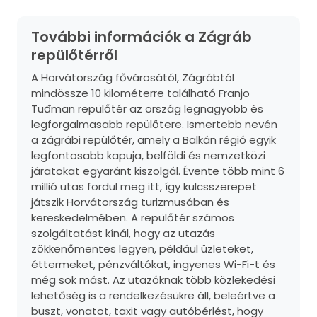
További információk a Zágráb
repülőtérről
A Horvátország fővárosától, Zágrábtól
mindössze 10 kilométerre található Franjo
Tuđman repülőtér az ország legnagyobb és
legforgalmasabb repülőtere. Ismertebb nevén
a zágrábi repülőtér, amely a Balkán régió egyik
legfontosabb kapuja, belföldi és nemzetközi
járatokat egyaránt kiszolgál. Évente több mint 6
millió utas fordul meg itt, így kulcsszerepet
játszik Horvátország turizmusában és
kereskedelmében. A repülőtér számos
szolgáltatást kínál, hogy az utazás
zökkenőmentes legyen, például üzleteket,
éttermeket, pénzváltókat, ingyenes Wi-Fi-t és
még sok mást. Az utazóknak több közlekedési
lehetőség is a rendelkezésükre áll, beleértve a
buszt, vonatot, taxit vagy autóbérlést, hogy