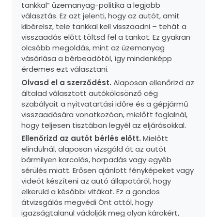
tankkal” üzemanyag-politika a legjobb
választás. Ez azt jelenti, hogy az autót, amit
kibérelsz, tele tankkal kell visszaadni – tehát a
visszaadás előtt töltsd fel a tankot. Ez gyakran
olcsóbb megoldás, mint az üzemanyag
vásárlása a bérbeadótól, így mindenképp
érdemes ezt választani.
Olvasd el a szerződést.
Alaposan ellenőrizd az
általad választott autókölcsönző cég
szabályait a nyitvatartási időre és a gépjármű
visszaadására vonatkozóan, mielőtt foglalnál,
hogy teljesen tisztában legyél az eljárásokkal.
Ellenőrizd az autót bérlés előtt.
Mielőtt
elindulnál, alaposan vizsgáld át az autót
bármilyen karcolás, horpadás vagy egyéb
sérülés miatt. Erősen ajánlott fényképeket vagy
videót készíteni az autó állapotáról, hogy
elkerüld a későbbi vitákat. Ez a gondos
átvizsgálás megvédi Önt attól, hogy
igazságtalanul vádolják meg olyan károkért,