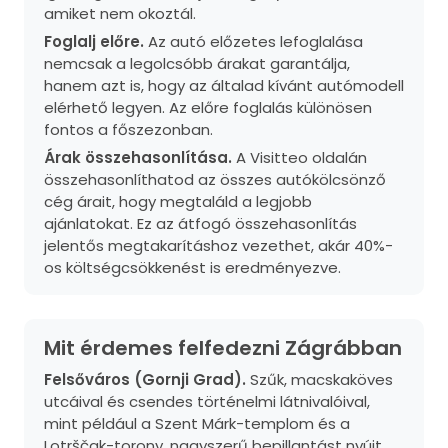
amiket nem okoztál.
Foglalj előre.
Az autó előzetes lefoglalása
nemcsak a legolcsóbb árakat garantálja,
hanem azt is, hogy az általad kívánt autómodell
elérhető legyen. Az előre foglalás különösen
fontos a főszezonban.
Árak összehasonlítása.
A Visitteo oldalán
összehasonlíthatod az összes autókölcsönző
cég árait, hogy megtaláld a legjobb
ajánlatokat. Ez az átfogó összehasonlítás
jelentős megtakarításhoz vezethet, akár 40%-
os költségcsökkenést is eredményezve.
Mit érdemes felfedezni Zágrábban
Felsőváros (Gornji Grad).
Szűk, macskaköves
utcáival és csendes történelmi látnivalóival,
mint például a Szent Márk-templom és a
Lotrščak-torony, nagyszerű bepillantást nyújt