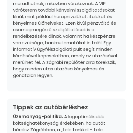
maradhatnak, miközben várakoznak. A VIP
váróterem további kényelmi szolgáltatásokat
kínál, mint például harapnivalókat, italokat és
kényelmes ülőhelyeket. Ezen kívül pénzváltó és
csomagmegőrző szolgáltatások is a
rendelkezésére állnak, valamint ha készpénzre
van szüksége, bankautomatákat is talál. Egy
informatív ügyfélszolgálati pult segít minden
kérdésével kapcsolatban, amely az utazásával
merülhet fel. A zágrábi repülőtér arra törekszik,
hogy minden utas utazása kényelmes és
gondtalan legyen.
Tippek az autóbérléshez
Üzemanyag-politika.
A legoptimálisabb
költséghatékonyság érdekében, ha autót
bérelsz Zágrábban, a „tele tankkal – tele