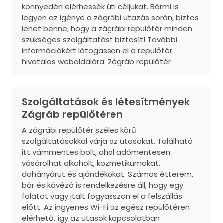
könnyedén elérhessék úti céljukat. Bármi is
legyen az igénye a zágrábi utazás során, biztos
lehet benne, hogy a zágrábi repülőtér minden
szükséges szolgáltatást biztosít! További
információkért látogasson el a repülőtér
hivatalos weboldalára:
Zágráb repülőtér
Szolgáltatások és létesítmények
Zágráb repülőtéren
A zágrábi repülőtér széles körű
szolgáltatásokkal várja az utasokat. Található
itt vámmentes bolt, ahol adómentesen
vásárolhat alkoholt, kozmetikumokat,
dohányárut és ajándékokat. Számos étterem,
bár és kávézó is rendelkezésre áll, hogy egy
falatot vagy italt fogyasszon el a felszállás
előtt. Az ingyenes Wi-Fi az egész repülőtéren
elérhető, így az utasok kapcsolatban