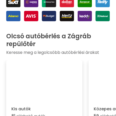
Olcsó autóbérlés a Zágráb
repülőtér
Keresse meg a legolcsóbb autóbérlési árakat
Kis autók
Közepes a
81
elérhető autók
59
elérhető