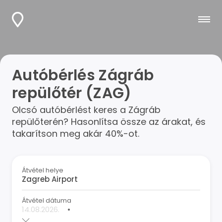
Autóbérlés Zágráb
repülőtér (ZAG)
Olcsó autóbérlést keres a Zágráb
repülőterén? Hasonlítsa össze az árakat, és
takarítson meg akár 40%-ot.
Átvétel helye
Átvétel dátuma
•