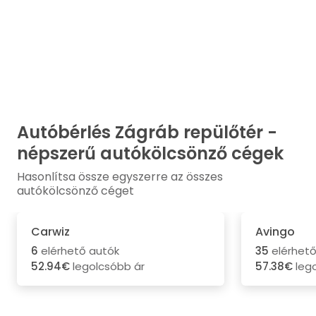
Autóbérlés Zágráb repülőtér -
népszerű autókölcsönző cégek
Hasonlítsa össze egyszerre az összes
autókölcsönző céget
Carwiz
Avingo
6
elérhető autók
35
elérhető
52.94€
legolcsóbb ár
57.38€
lego