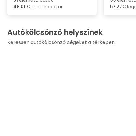
49.06€
legolcsóbb ár
57.27€
lego
Autókölcsönző helyszínek
Keressen autókölcsönző cégeket a térképen