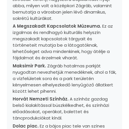
abba, milyen volt a középkori Zágráb, valamint
bemutatja a városban jelen lévő dinamikus,
sokrétű kultúrákat.
A Megszakadt Kapcsolatok Múzeuma.
Ez az
izgalmas és rendhagyó kulturális helyszín
megszakadt kapcsolatok tárgyait és
történeteit mutatja be a látogatóknak,
lehetőséget adva mindenkinek, hogy átélje a
fájdalmat és érzelmek viharát.
Maksimir Park.
Zágráb hatalmas parkját
nyugodtan nevezhetjük menedéknek, ahol a fák,
a vízfelületek sora és a park területén
kényelmesen elhelyezkedő lenyűgöző állatkert
között lehet pihenni.
Horvát Nemzeti Színház.
A színház gazdag
belső kialakítással büszkélkedhet, és színházi
előadásokat, operákat, balettet és
táncprodukciókat kínál.
Dolac piac.
Ez a bájos piac tele van színes