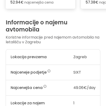
52.94€
najcenejša cena
57.38€
naj
Informacije o najemu
avtomobila
Koristne informacije pred najemom avtomobila na
letališču v Zagrebu
Lokacija prevzema
Zagreb
Najceneje podjetje
SIXT
Najcenejša cena
49.06€/day
Lokacije za najem
1