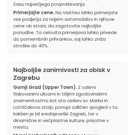
času največjega povpraševanja.
Primerjajte cene.
Na Visitteo lahko primerjate
vse podjetja za najem avtomobilov in njihove
cene ob strani, da zagotovite najboljše
ponudbe. Ta celovita primerjava lahko privede
do pomembnih prihrankov, saj lahko zniža
stroške do 40%.
Najboljše zanimivosti za obisk v
Zagrebu
Gornji Grad (Upper Town).
Z ozkimi
tlakovanimi ulicami in tišjimi zgodovinskimi
znamenitostmi, kot sta cerkev sv. Marka in
Lotrščakova stolp, ponuja odličen vpogled v to,
kakšen je bil srednjeveški Zagreb, ter v
dinamične in večplastne kulture, prisotne v
mestu.