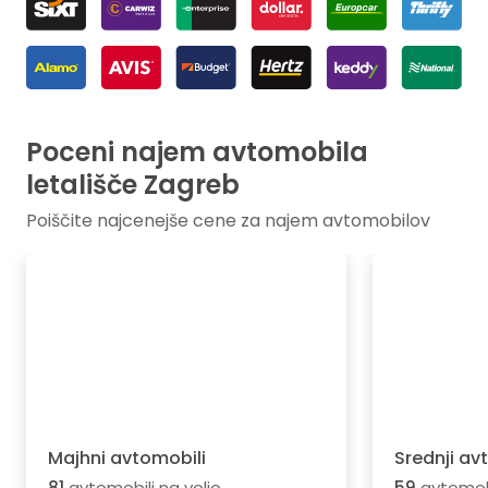
Poceni najem avtomobila
letališče Zagreb
Poiščite najcenejše cene za najem avtomobilov
Majhni avtomobili
Srednji av
81
avtomobili na voljo
59
avtomobi