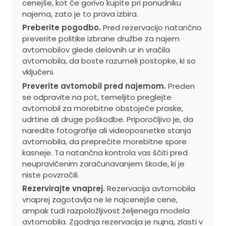
cenejše, kot če gorivo kupite pri ponudniku
najema, zato je to prava izbira.
Preberite pogodbo.
Pred rezervacijo natančno
preverite politike izbrane družbe za najem
avtomobilov glede delovnih ur in vračila
avtomobila, da boste razumeli postopke, ki so
vključeni.
Preverite avtomobil pred najemom.
Preden
se odpravite na pot, temeljito preglejte
avtomobil za morebitne obstoječe praske,
udrtine ali druge poškodbe. Priporočljivo je, da
naredite fotografije ali videoposnetke stanja
avtomobila, da preprečite morebitne spore
kasneje. Ta natančna kontrola vas ščiti pred
neupravičenim zaračunavanjem škode, ki je
niste povzročili.
Rezervirajte vnaprej.
Rezervacija avtomobila
vnaprej zagotavlja ne le najcenejše cene,
ampak tudi razpoložljivost željenega modela
avtomobila. Zgodnja rezervacija je nujna, zlasti v