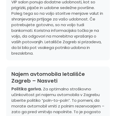
VIP salon ponuja dodatne udobnosti, kot so
prigrizki, pijače in udobne sedežne površine.
Poleg tega so na voljo storitve menjave valut in
shranjevanja prtljage za vašo udobnost. Če
potrebujete gotovino, so na voljo tudi
bankomati. Koristna informacijska točka je na
voljo, da odgovori na morebitna vprašanja o
vaših potovanjih. Letališče Zagreb si prizadeva,
da bi bila pot vsakega potnika udobna in
brezskrbna.
Najem avtomobila letališče
Zagreb – Nasveti
Politika goriva.
Za optimalno stroškovno
učinkovitost pri najemu avtomobila v Zagrebu
izberite politiko “poln-to-poln”. To pomeni, da
morate avtomobil vrniti z polnim rezervoarjem –
zato ga pred vrnitvijo napolnite. To je pogosto