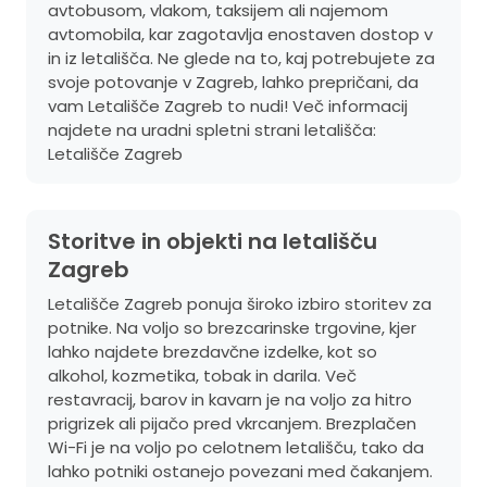
avtobusom, vlakom, taksijem ali najemom
avtomobila, kar zagotavlja enostaven dostop v
in iz letališča. Ne glede na to, kaj potrebujete za
svoje potovanje v Zagreb, lahko prepričani, da
vam Letališče Zagreb to nudi! Več informacij
najdete na uradni spletni strani letališča:
Letališče Zagreb
Storitve in objekti na letališču
Zagreb
Letališče Zagreb ponuja široko izbiro storitev za
potnike. Na voljo so brezcarinske trgovine, kjer
lahko najdete brezdavčne izdelke, kot so
alkohol, kozmetika, tobak in darila. Več
restavracij, barov in kavarn je na voljo za hitro
prigrizek ali pijačo pred vkrcanjem. Brezplačen
Wi-Fi je na voljo po celotnem letališču, tako da
lahko potniki ostanejo povezani med čakanjem.