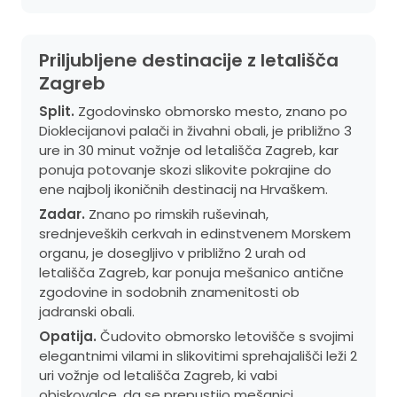
Priljubljene destinacije z letališča
Zagreb
Split.
Zgodovinsko obmorsko mesto, znano po
Dioklecijanovi palači in živahni obali, je približno 3
ure in 30 minut vožnje od letališča Zagreb, kar
ponuja potovanje skozi slikovite pokrajine do
ene najbolj ikoničnih destinacij na Hrvaškem.
Zadar.
Znano po rimskih ruševinah,
srednjeveških cerkvah in edinstvenem Morskem
organu, je dosegljivo v približno 2 urah od
letališča Zagreb, kar ponuja mešanico antične
zgodovine in sodobnih znamenitosti ob
jadranski obali.
Opatija.
Čudovito obmorsko letovišče s svojimi
elegantnimi vilami in slikovitimi sprehajališči leži 2
uri vožnje od letališča Zagreb, ki vabi
obiskovalce, da se prepustijo mešanici