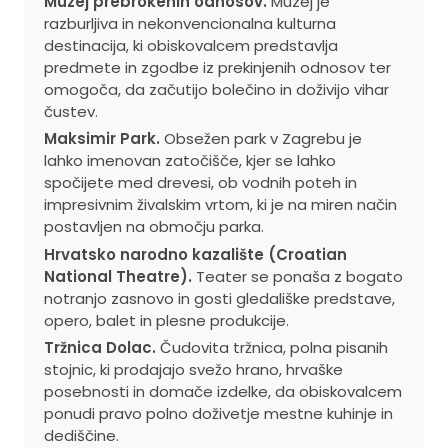
Muzej prebrokenih odnosov.
Muzej je
razburljiva in nekonvencionalna kulturna
destinacija, ki obiskovalcem predstavlja
predmete in zgodbe iz prekinjenih odnosov ter
omogoča, da začutijo bolečino in doživijo vihar
čustev.
Maksimir Park.
Obsežen park v Zagrebu je
lahko imenovan zatočišče, kjer se lahko
spočijete med drevesi, ob vodnih poteh in
impresivnim živalskim vrtom, ki je na miren način
postavljen na območju parka.
Hrvatsko narodno kazalište (Croatian
National Theatre).
Teater se ponaša z bogato
notranjo zasnovo in gosti gledališke predstave,
opero, balet in plesne produkcije.
Tržnica Dolac.
Čudovita tržnica, polna pisanih
stojnic, ki prodajajo svežo hrano, hrvaške
posebnosti in domače izdelke, da obiskovalcem
ponudi pravo polno doživetje mestne kuhinje in
dediščine.