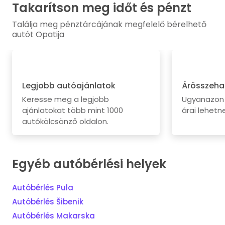
Takarítson meg időt és pénzt
Találja meg pénztárcájának megfelelő bérelhető
autót Opatija
Legjobb autóajánlatok
Árösszeha
Keresse meg a legjobb
Ugyanazon 
ajánlatokat több mint 1000
árai lehetne
autókölcsönző oldalon.
Egyéb autóbérlési helyek
Autóbérlés Pula
Autóbérlés Šibenik
Autóbérlés Makarska