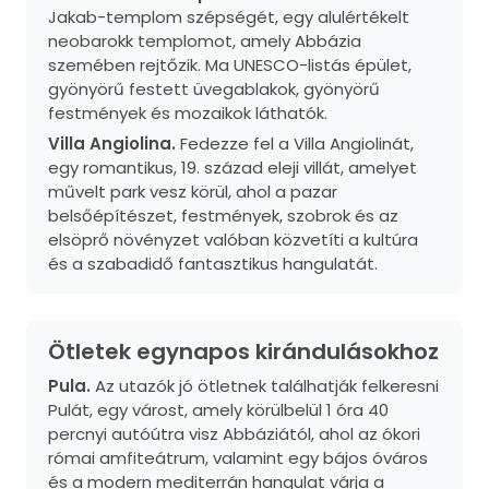
Jakab-templom szépségét, egy alulértékelt
neobarokk templomot, amely Abbázia
szemében rejtőzik. Ma UNESCO-listás épület,
gyönyörű festett üvegablakok, gyönyörű
festmények és mozaikok láthatók.
Villa Angiolina.
Fedezze fel a Villa Angiolinát,
egy romantikus, 19. század eleji villát, amelyet
művelt park vesz körül, ahol a pazar
belsőépítészet, festmények, szobrok és az
elsöprő növényzet valóban közvetíti a kultúra
és a szabadidő fantasztikus hangulatát.
Ötletek egynapos kirándulásokhoz
Pula.
Az utazók jó ötletnek találhatják felkeresni
Pulát, egy várost, amely körülbelül 1 óra 40
percnyi autóútra visz Abbáziától, ahol az ókori
római amfiteátrum, valamint egy bájos óváros
és a modern mediterrán hangulat várja a