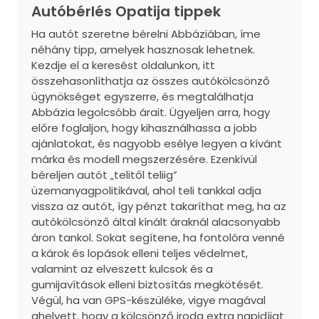
Autóbérlés Opatija tippek
Ha autót szeretne bérelni Abbáziában, íme
néhány tipp, amelyek hasznosak lehetnek.
Kezdje el a keresést oldalunkon, itt
összehasonlíthatja az összes autókölcsönző
ügynökséget egyszerre, és megtalálhatja
Abbázia legolcsóbb árait. Ügyeljen arra, hogy
előre foglaljon, hogy kihasználhassa a jobb
ajánlatokat, és nagyobb esélye legyen a kívánt
márka és modell megszerzésére. Ezenkívül
béreljen autót „telitől teliig”
üzemanyagpolitikával, ahol teli tankkal adja
vissza az autót, így pénzt takaríthat meg, ha az
autókölcsönző által kínált áraknál alacsonyabb
áron tankol. Sokat segítene, ha fontolóra venné
a károk és lopások elleni teljes védelmet,
valamint az elveszett kulcsok és a
gumijavítások elleni biztosítás megkötését.
Végül, ha van GPS-készüléke, vigye magával
ahelyett, hogy a kölcsönző iroda extra napidíjat