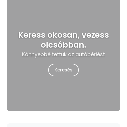
Keress okosan, vezess
olcsóbban.
Könnyebbé tettük az autóbérlést
Keresés