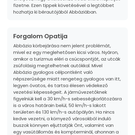
fizetne. Ezen tippek követésével a legtöbbet
hozhatja ki bérautójából Abbáziában.
Forgalom Opatija
Abbázia körbejárása nem jelent problémát,
mivel ez egy meglehetősen kicsi város. Nyáron,
amikor a turizmus eléri a csúcspontját, az utcák
zsúfolásig megtelhetnek autókkal. Mivel
Abbázia gyalogos célpontként való
népszerűsége miatt rengeteg gyalogos van itt,
legyen óvatos, és tartsa élesen védekező
vezetési képességeit. A járművezetőknek
figyelniük kell a 30 km/h-s sebességkorlátozásra
is a város határain belül, 50 km/h-s lakott
területen és 130 km/h-s autópályán. Ha nincs
kedve vezetni, a környező városokból induló
buszok könnyen eljuttatják Önt, valamint van
egy vasútállomás és kompterminál, ahonnan a