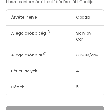
Hasznos információk autóbérlés előtt Opatija
Átvétel helye
Opatija
A legolcsóbb cég
Sicily by
Car
A legolcsóbb ár
33.23€/day
Bérleti helyek
4
Cégek
5