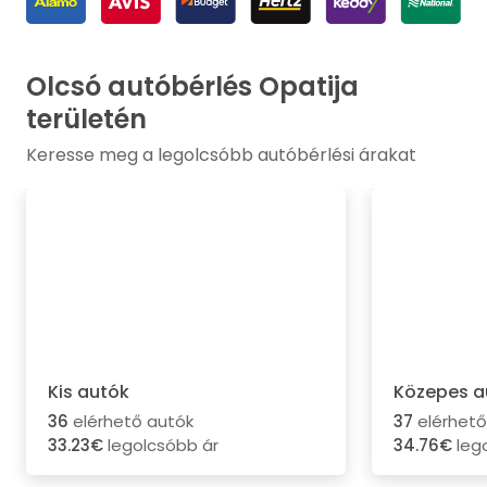
Olcsó autóbérlés Opatija
területén
Keresse meg a legolcsóbb autóbérlési árakat
Kis autók
Közepes a
36
elérhető autók
37
elérhető
33.23€
legolcsóbb ár
34.76€
leg