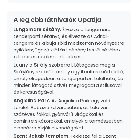
A legjobb látnivalók Opatija
Lungomare sétány.
Élvezze a Lungomare
tengerparti sétányt, és élvezze az Adriai-
tengerre és a buja zöld mediterrán növényzetre
nyíló lenyűgöző kilátást néhány festői sétához,
különösen naplemente idején.
Leány a Sirály szoborral.
Látogassa meg a
Sirálylány szobrát, amely egy ikonikus mérföldkő,
amely elragadóan a tengerparton található, és
minden látogató szívét megragadta stílusával
és karcsúságával.
Angiolina Park.
Az Angiolina Park egy zöld
terület Abbázia külvárosában, és tele van
százéves fákkal, gyönyörű virágokkal és
caminite sikátorokkal, amelyek a természetben
pihenésre hívják a vendégeket.
Szent Jakab templom.
Fedezze fel a Szent