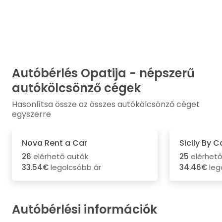
Autóbérlés Opatija - népszerű
autókölcsönző cégek
Hasonlítsa össze az összes autókölcsönző céget
egyszerre
Nova Rent a Car
Sicily By C
26
elérhető autók
25
elérhető
33.54€
legolcsóbb ár
34.46€
leg
Autóbérlési információk