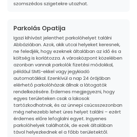
szomszédos szigetekre utazhat.
Parkolás Opatija
Igazi kihívást jelenthet parkolóhelyet találni
Abbáziában. Azok, akik utcai helyeket keresnek,
ne feledjék, hogy ezeknek általában az idő és a
költség is korlátozza. A városközpont közelében
azonban vannak parkolók fizetési módokkal,
például SMS-ekkel vagy jegykiadó
automatákkal. Ezenkívül a nap 24 órájában
elérhető parkolóházak állnak a látogatók
rendelkezésére. Érdemes megjegyezni, hogy
egyes területeken csak a lakosok
tartózkodhatnak, és az ünnepi csúcsszezonban
még nehezebb lehet üres helyet találni – ezért
érdemes előre lefoglalni egyet. Ingyenes
parkolóhelyek találhatók, de ezek általában
távol helyezkednek el a főbb területektől.