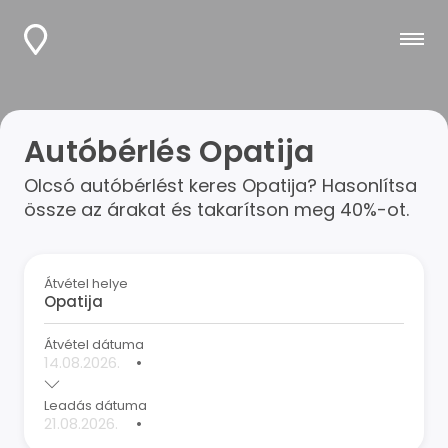
Autóbérlés Opatija
Olcsó autóbérlést keres Opatija? Hasonlítsa
össze az árakat és takarítson meg 40%-ot.
Átvétel helye
Átvétel dátuma
•
Leadás dátuma
•