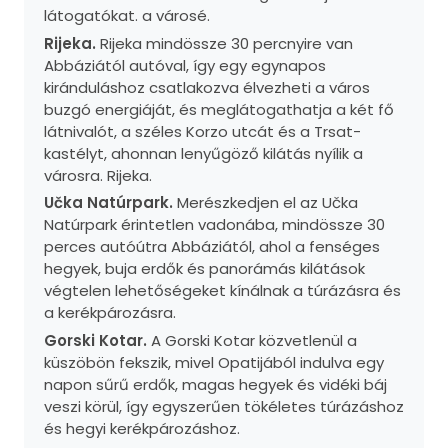
látogatókat. a városé.
Rijeka.
Rijeka mindössze 30 percnyire van
Abbáziától autóval, így egy egynapos
kiránduláshoz csatlakozva élvezheti a város
buzgó energiáját, és meglátogathatja a két fő
látnivalót, a széles Korzo utcát és a Trsat-
kastélyt, ahonnan lenyűgöző kilátás nyílik a
városra. Rijeka.
Učka Natúrpark.
Merészkedjen el az Učka
Natúrpark érintetlen vadonába, mindössze 30
perces autóútra Abbáziától, ahol a fenséges
hegyek, buja erdők és panorámás kilátások
végtelen lehetőségeket kínálnak a túrázásra és
a kerékpározásra.
Gorski Kotar.
A Gorski Kotar közvetlenül a
küszöbön fekszik, mivel Opatijából indulva egy
napon sűrű erdők, magas hegyek és vidéki báj
veszi körül, így egyszerűen tökéletes túrázáshoz
és hegyi kerékpározáshoz.