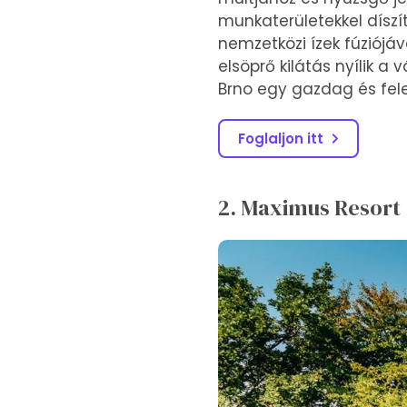
munkaterületekkel díszí
nemzetközi ízek fúziójáv
elsöprő kilátás nyílik a 
Brno egy gazdag és felej
Foglaljon itt
2. Maximus Resort