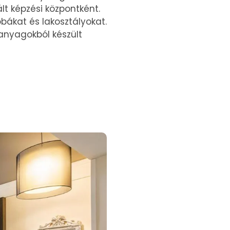
ált képzési központként.
bákat és lakosztályokat.
panyagokból készült