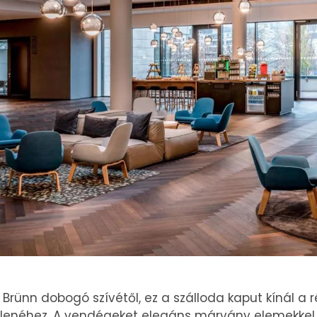
 Brünn dobogó szívétől, ez a szálloda kaput kínál a 
elenéhez. A vendégeket elegáns márvány elemekkel