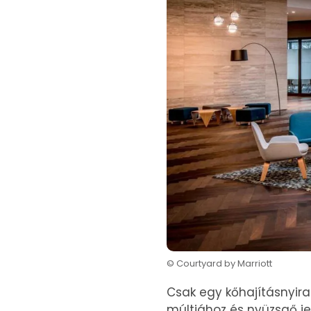
© Courtyard by Marriott
Csak egy kőhajításnyira
múltjához és nyüzsgő j