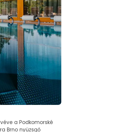
rülvéve a Podkomorské
tra Brno nyüzsgő