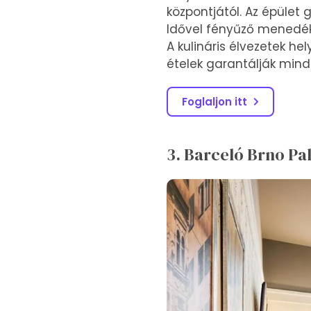
központjától. Az épület 
Idővel fényűző menedékk
A kulináris élvezetek he
ételek garantálják mind
Foglaljon itt
3. Barceló Brno Pa