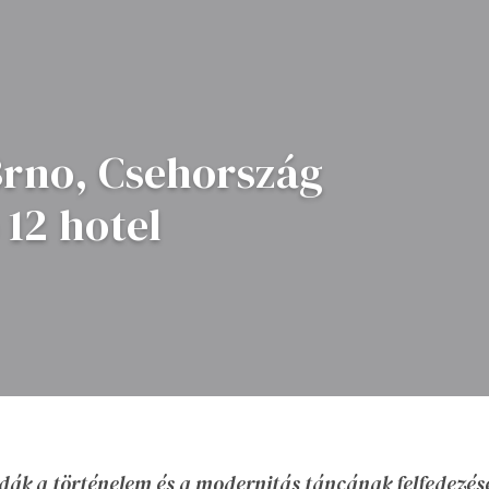
Brno, Csehország
 12 hotel
odák a történelem és a modernitás táncának felfedezésé