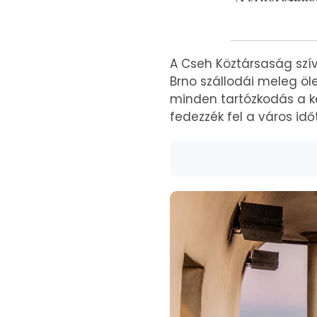
A Cseh Köztársaság szív
Brno szállodái meleg öl
minden tartózkodás a kén
fedezzék fel a város időt