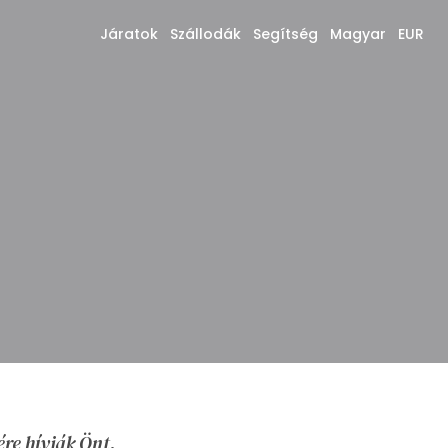
Járatok
Szállodák
Segítség
Magyar
EUR
re hívják Önt,