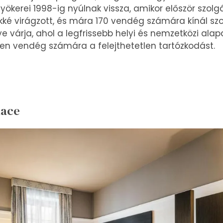
gyökerei 1998-ig nyúlnak vissza, amikor először szolg
é virágzott, és mára 170 vendég számára kínál szo
lye várja, ahol a legfrissebb helyi és nemzetközi ala
en vendég számára a felejthetetlen tartózkodást.
lace