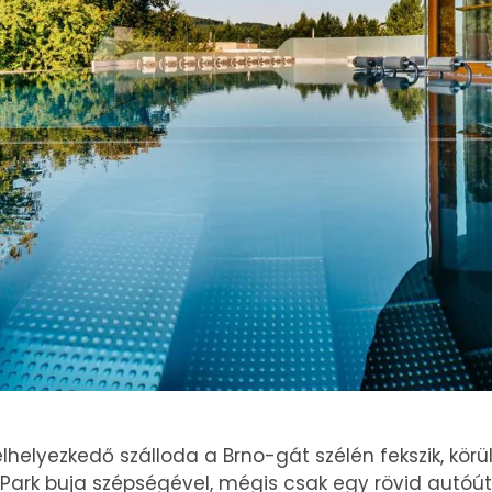
elhelyezkedő szálloda a Brno-gát szélén fekszik, kö
Park buja szépségével, mégis csak egy rövid autóú