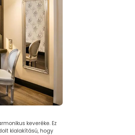
rmonikus keveréke. Ez
olt kialakítású, hogy