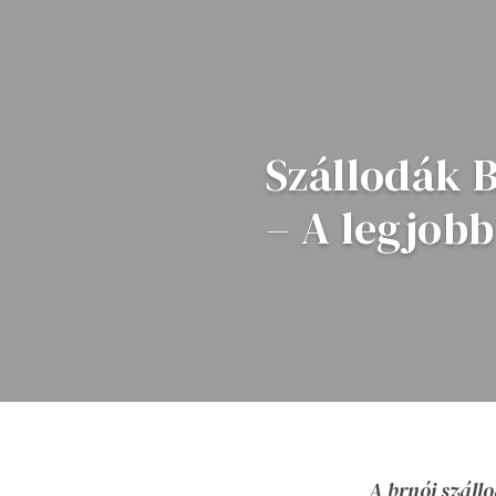
Szállodák 
– A legjobb
A brnói száll