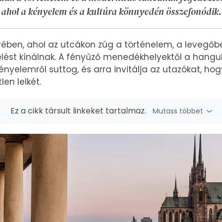
ahol a kényelem és a kultúra könnyedén összefonódik.
ében, ahol az utcákon zúg a történelem, a levegőbe
elést kínálnak. A fényűző menedékhelyektől a hangu
yelemről suttog, és arra invitálja az utazókat, hog
len lelkét.
Ez a cikk társult linkeket tartalmaz.
Mutass többet