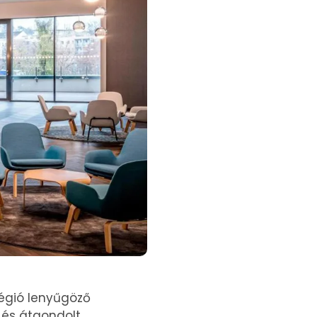
régió lenyűgöző
 és átgondolt