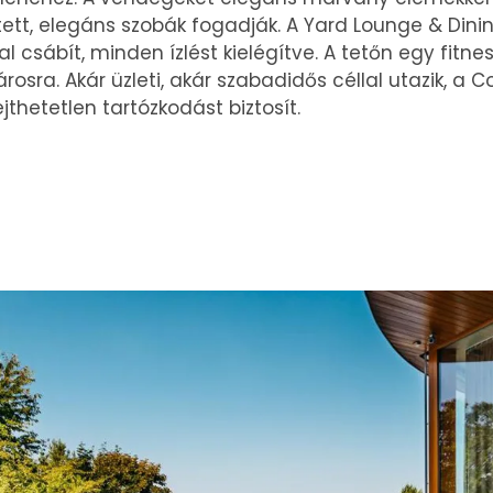
tett, elegáns szobák fogadják. A Yard Lounge & Dinin
al csábít, minden ízlést kielégítve. A tetőn egy fitn
városra. Akár üzleti, akár szabadidős céllal utazik, a 
thetetlen tartózkodást biztosít.