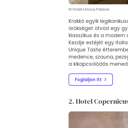
© Hotel Unicus Palace
Krakkó egyik legikoniku
örökséget ötvözi egy gy
klasszikus és a modern 
Kezdje estéjét egy itall
Unique Taste étteremb
medence, szauna, pezsg
a kikapcsolódás menedé
Foglaljon itt
2. Hotel Copernicu