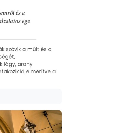
lemről és a
rázslatos ege
k szövik a múlt és a
ségét,
k lágy, arany
kozik ki, elmerítve a