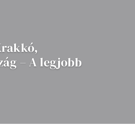
Krakkó,
zág – A legjobb