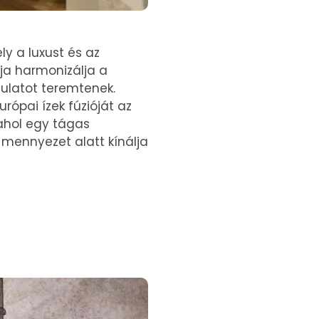
ly a luxust és az
ája harmonizálja a
gulatot teremtenek.
urópai ízek fúzióját az
ahol egy tágas
mennyezet alatt kínálja