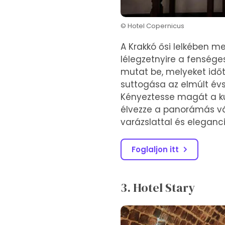
© Hotel Copernicus
A Krakkó ősi lelkében 
lélegzetnyire a fensége
mutat be, melyeket időt
suttogása az elmúlt évs
Kényeztesse magát a kul
élvezze a panorámás vá
varázslattal és eleganci
Foglaljon itt
3. Hotel Stary