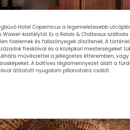
megbúvó Hotel Copernicus a legemeletesebb utcájába
s Wawel-kastélytól. Ez a Relais & Châteaux szálloda
len faelemek és faliszőnyegek díszítenek. A történe
zázadok freskóival és a középkori mesterségeket tü
ináris művészettel a jellegzetes étteremben, vagy 
rosképeket. A boltíves téglamennyezet alatt a für
ával átitatott nyugalom pillanataira csábít.