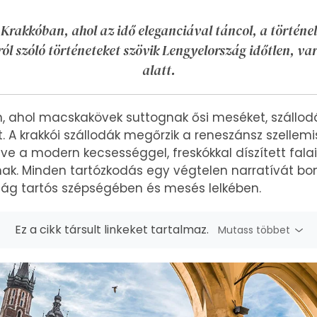
Krakkóban, ahol az idő eleganciával táncol, a történe
l szóló történeteket szövik Lengyelország időtlen, va
alatt.
, ahol macskakövek suttognak ősi meséket, szállodá
. A krakkói szállodák megőrzik a reneszánsz szellemi
 a modern kecsességgel, freskókkal díszített falai
. Minden tartózkodás egy végtelen narratívát bonta
ág tartós szépségében és mesés lelkében.
Ez a cikk társult linkeket tartalmaz.
Mutass többet