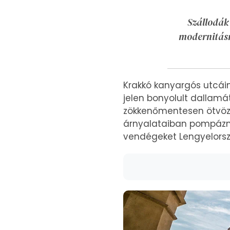
Szállodák 
modernitásró
Krakkó kanyargós utcáin
jelen bonyolult dallamát
zökkenőmentesen ötvözve
árnyalataiban pompáznak
vendégeket Lengyelorsz