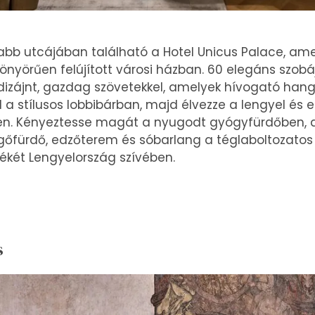
sabb utcájában található a Hotel Unicus Palace, ame
önyörűen felújított városi házban. 60 elegáns szob
dizájnt, gazdag szövetekkel, amelyek hívogató han
al a stílusos lobbibárban, majd élvezze a lengyel és e
en. Kényeztesse magát a nyugodt gyógyfürdőben, 
őfürdő, edzőterem és sóbarlang a téglaboltozatos 
két Lengyelország szívében.
s