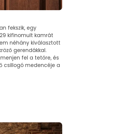
n fekszik, egy
 29 kifinomult kamrát
lem néhány kiválasztott
kröző gerendákkal.
menjen fel a tetőre, és
dő csillogó medencéje a