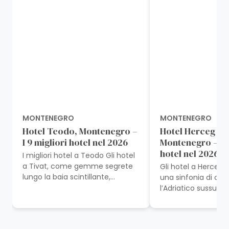
MONTENEGRO
MONTENEGRO
Hotel Teodo, Montenegro –
Hotel Herceg No
I 9 migliori hotel nel 2026
Montenegro – I 1
hotel nel 2026
I migliori hotel a Teodo Gli hotel
a Tivat, come gemme segrete
Gli hotel a Herceg 
lungo la baia scintillante,
una sinfonia di co
invitano gli ospiti a rilassarsi in un
l’Adriatico sussurra 
mosaico di comfort e fascino...
accogliente camera
bellezza di Herceg N
hotel...