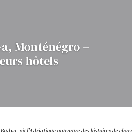
va, Monténégro –
leurs hôtels
e Budva, où l’Adriatique murmure des histoires de char