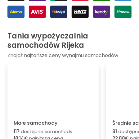
Tania wypożyczalnia
samochodów Rijeka
Znajdź najtańsze ceny wynajmu samochodów
Małe samochody
Średnie 
117
dostępne samochody
81
dostępn
18.14€
najniższa cena
22.88€
najn