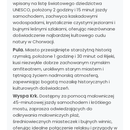
wpisany na listę światowego dziedzictwa
UNESCO, położony 2 godziny i 15 minut jazdy
samochodem, zachwyca kaskadowymi
wodospadami, krystalicznie czystymi jeziorami i
bujnymi leśnymi szlakami, oferując niezrównane
doświadczenie najbardziej kultowego cudu
natury w Chorwacji.
Pula.
Miasto przesiąknięte starożytną historią
rzymską, położone 1 godzinę i 30 minut od Rijeki,
kusi niezwykle dobrze zachowanym rzymskim
amfiteatrem, urokliwym starym miastem i
tętniącą życiem nadmorską atmosferą,
zapewniając bogatą mozaikę historycznych i
kulturowych doświadczeń.
Wyspa Krk.
Dostępny za pomocą malowniczej
45-minutowej jazdy samochodem i krótkiego
mostu, zaprasza odwiedzających do
odkrywania malowniczych plaż,
średniowiecznych miasteczek i bujnych winnic,
oferując idealne połączenie relaksu i przygody w