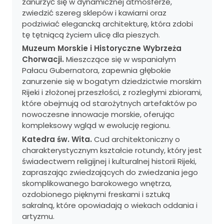
zanurzyć się w dynamicznej atmosferze,
zwiedzić szereg sklepów i kawiarni oraz
podziwiać elegancką architekturę, która zdobi
tę tętniącą życiem ulicę dla pieszych.
Muzeum Morskie i Historyczne Wybrzeża
Chorwacji.
Mieszczące się w wspaniałym
Pałacu Gubernatora, zapewnia głębokie
zanurzenie się w bogatym dziedzictwie morskim
Rijeki i złożonej przeszłości, z rozległymi zbiorami,
które obejmują od starożytnych artefaktów po
nowoczesne innowacje morskie, oferując
kompleksowy wgląd w ewolucję regionu.
Katedra św. Wita.
Cud architektoniczny o
charakterystycznym kształcie rotundy, który jest
świadectwem religijnej i kulturalnej historii Rijeki,
zapraszając zwiedzających do zwiedzania jego
skomplikowanego barokowego wnętrza,
ozdobionego pięknymi freskami i sztuką
sakralną, które opowiadają o wiekach oddania i
artyzmu.