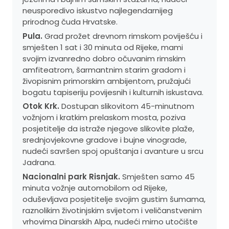
neusporedivo iskustvo najlegendarnijeg
prirodnog čuda Hrvatske.
Pula.
Grad prožet drevnom rimskom poviješću i
smješten 1 sat i 30 minuta od Rijeke, mami
svojim izvanredno dobro očuvanim rimskim
amfiteatrom, šarmantnim starim gradom i
živopisnim primorskim ambijentom, pružajući
bogatu tapiseriju povijesnih i kulturnih iskustava.
Otok Krk.
Dostupan slikovitom 45-minutnom
vožnjom i kratkim prelaskom mosta, poziva
posjetitelje da istraže njegove slikovite plaže,
srednjovjekovne gradove i bujne vinograde,
nudeći savršen spoj opuštanja i avanture u srcu
Jadrana.
Nacionalni park Risnjak.
Smješten samo 45
minuta vožnje automobilom od Rijeke,
oduševljava posjetitelje svojim gustim šumama,
raznolikim životinjskim svijetom i veličanstvenim
vrhovima Dinarskih Alpa, nudeći mirno utočište