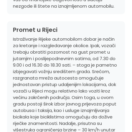
nezgode ili štete na iznajmljenom automobilu.
Promet u Rijeci
Istraživanje Rijeke automobilom dobar je način
za kretanje i razgledavanje okolice. Ipak, vozači
trebaju obratiti pozornost na gust promet u
jutarnjim i poslijepodnevnim satima, od 7.30 do
9.00 i od 16.30 do 18.30 sati. – stoga je pametno
izbjegavati vožnju središtem grada. Srećom,
razgranata mreža autocesta omogućuje
jednostavan pristup udaljenijim lokacijama, dok
vozači u Rijeci mogu relativno lako voziti kroz
većinu zakrčenih područja. Osim toga, u ovom
gradu postoji širok izbor javnog prijevoza poput
autobusa i taksija, kao i usluge iznajmljivanja
bicikala koje biciklistima omogućuju da dožive
riječke znamenitosti. Nadalje, prisutna su
višestruka ograničenja brzine – 30 km/h unutar