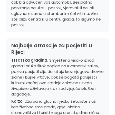
čak biti odvučen vaš automobil. Besplatno
parkiranje na ulici – postoji, vjerovali ili ne, ali
uglavnom samo u stambenim četvrtima. Ako
ste blizu centra ili u centru grada, to sigurno ne
postoji.
Najbolje atrakcije za posjetiti u
Rijeci
Trsatska gradina.
Smještena visoko iznad
grada i pruža širok pogled na Kvarnerski zaljev,
poziva posjetitelje da lutaju kroz njegove drevne
zidine i bujne vrtove, dok se bogata povijest i
kulturni značaj ove srednjovjekovne utvrde
živopisno oživljavaju kroz zadivljujuće izložbe i
događaje.
Korzo.
Užurbano glavno riječko šetalište služi
kao živahno srce grada, gdje lokalno
stanovništvo i turisti mogu uroniti u dinamičnu