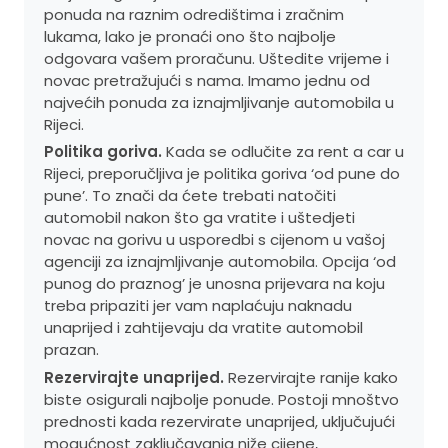
ponuda na raznim odredištima i zračnim
lukama, lako je pronaći ono što najbolje
odgovara vašem proračunu. Uštedite vrijeme i
novac pretražujući s nama. Imamo jednu od
najvećih ponuda za iznajmljivanje automobila u
Rijeci.
Politika goriva.
Kada se odlučite za rent a car u
Rijeci, preporučljiva je politika goriva ‘od pune do
pune’. To znači da ćete trebati natočiti
automobil nakon što ga vratite i uštedjeti
novac na gorivu u usporedbi s cijenom u vašoj
agenciji za iznajmljivanje automobila. Opcija ‘od
punog do praznog’ je unosna prijevara na koju
treba pripaziti jer vam naplaćuju naknadu
unaprijed i zahtijevaju da vratite automobil
prazan.
Rezervirajte unaprijed.
Rezervirajte ranije kako
biste osigurali najbolje ponude. Postoji mnoštvo
prednosti kada rezervirate unaprijed, uključujući
mogućnost zaključavanja niže cijene,