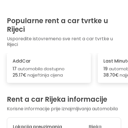
Popularne rent a car tvrtke u
Rijeci
Usporedite istovremeno sve rent a car tvrtke u
Rijeci
AddCar
Last Minut
17
automobila dostupno
19
automobi
25.17€
najjeftinija cijena
38.70€
najj
Rent a car Rijeka informacije
Korisne informacije prije iznajmljivanja automobila
Lokacija preuzimanja
Rijeka