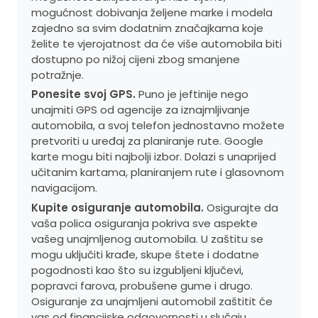
mogućnost dobivanja željene marke i modela
zajedno sa svim dodatnim značajkama koje
želite te vjerojatnost da će više automobila biti
dostupno po nižoj cijeni zbog smanjene
potražnje.
Ponesite svoj GPS.
Puno je jeftinije nego
unajmiti GPS od agencije za iznajmljivanje
automobila, a svoj telefon jednostavno možete
pretvoriti u uređaj za planiranje rute. Google
karte mogu biti najbolji izbor. Dolazi s unaprijed
učitanim kartama, planiranjem rute i glasovnom
navigacijom.
Kupite osiguranje automobila.
Osigurajte da
vaša polica osiguranja pokriva sve aspekte
vašeg unajmljenog automobila. U zaštitu se
mogu uključiti krađe, skupe štete i dodatne
pogodnosti kao što su izgubljeni ključevi,
popravci farova, probušene gume i drugo.
Osiguranje za unajmljeni automobil zaštitit će
vas od financijske odgovornosti u slučaju