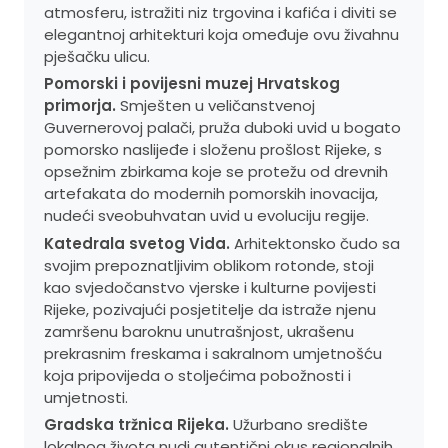
atmosferu, istražiti niz trgovina i kafića i diviti se
elegantnoj arhitekturi koja omeđuje ovu živahnu
pješačku ulicu.
Pomorski i povijesni muzej Hrvatskog
primorja.
Smješten u veličanstvenoj
Guvernerovoj palači, pruža duboki uvid u bogato
pomorsko naslijeđe i složenu prošlost Rijeke, s
opsežnim zbirkama koje se protežu od drevnih
artefakata do modernih pomorskih inovacija,
nudeći sveobuhvatan uvid u evoluciju regije.
Katedrala svetog Vida.
Arhitektonsko čudo sa
svojim prepoznatljivim oblikom rotonde, stoji
kao svjedočanstvo vjerske i kulturne povijesti
Rijeke, pozivajući posjetitelje da istraže njenu
zamršenu baroknu unutrašnjost, ukrašenu
prekrasnim freskama i sakralnom umjetnošću
koja pripovijeda o stoljećima pobožnosti i
umjetnosti.
Gradska tržnica Rijeka.
Užurbano središte
lokalnog života nudi autentični okus regionalnih