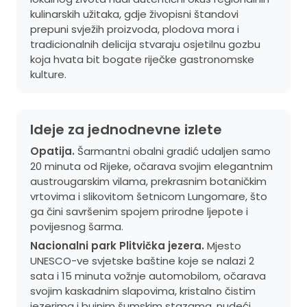
kulinarskih užitaka, gdje živopisni štandovi
prepuni svježih proizvoda, plodova mora i
tradicionalnih delicija stvaraju osjetilnu gozbu
koja hvata bit bogate riječke gastronomske
kulture.
Ideje za jednodnevne izlete
Opatija.
Šarmantni obalni gradić udaljen samo
20 minuta od Rijeke, očarava svojim elegantnim
austrougarskim vilama, prekrasnim botaničkim
vrtovima i slikovitom šetnicom Lungomare, što
ga čini savršenim spojem prirodne ljepote i
povijesnog šarma.
Nacionalni park Plitvička jezera.
Mjesto
UNESCO-ve svjetske baštine koje se nalazi 2
sata i 15 minuta vožnje automobilom, očarava
svojim kaskadnim slapovima, kristalno čistim
jezerima i bujnim šumskim stazama, nudeći