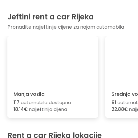
Jeftini rent a car Rijeka
Pronađite najjeftinije cijene za najam automobila
Manja vozila
Srednja vo
117
automobila dostupno
81
automobi
18.14€
najjeftinija cijena
22.88€
najj
Rent a car Rijeka lokacije