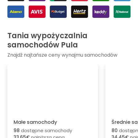
Tania wypożyczalnia
samochodów Pula
Znajdź najtańsze ceny wynajmu samochodów
Małe samochody
Średnie 
98
dostępne samochody
80
dostęp
33.65€
najniższa cena
34.45€
naj