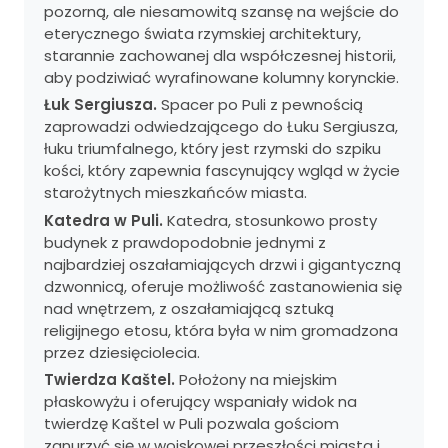
pozorną, ale niesamowitą szansę na wejście do
eterycznego świata rzymskiej architektury,
starannie zachowanej dla współczesnej historii,
aby podziwiać wyrafinowane kolumny korynckie.
Łuk Sergiusza.
Spacer po Puli z pewnością
zaprowadzi odwiedzającego do Łuku Sergiusza,
łuku triumfalnego, który jest rzymski do szpiku
kości, który zapewnia fascynujący wgląd w życie
starożytnych mieszkańców miasta.
Katedra w Puli.
Katedra, stosunkowo prosty
budynek z prawdopodobnie jednymi z
najbardziej oszałamiających drzwi i gigantyczną
dzwonnicą, oferuje możliwość zastanowienia się
nad wnętrzem, z oszałamiającą sztuką
religijnego etosu, która była w nim gromadzona
przez dziesięciolecia.
Twierdza Kaštel.
Położony na miejskim
płaskowyżu i oferujący wspaniały widok na
twierdzę Kaštel w Puli pozwala gościom
zanurzyć się w wojskowej przeszłości miasta i