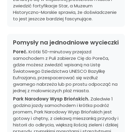
zwiedzić fortyfikacje Star, a Muzeum
Historyczno-Morskie sprawia, że ​​doświadczenie
to jest jeszcze bardziej fascynujące.
Pomysły na jednodniowe wycieczki
Poreč.
Krótki 50-minutowy przejazd
samochodem z Puli zabierze Cię do Poreča,
gdzie możesz zwiedzić wpisaną na Listę
Światowego Dziedzictwa UNESCO Bazylikę
Eufrazjana, przespacerować się wzdłuż
gwarnego nabrzeża lub po prostu odpocząć na
jednej z malowniczych plaż miasta.
Park Narodowy Wysp Briońskich.
Zaledwie 1
godzina jazdy samochodem i krótka podróż
promem, Park Narodowy Wysp Briońskich jest
gotowy i chętny, z ciekawą mieszanką przyrody i
historii do odkrycia, większą ilością zieleni i dzikiej
przyrody, rzymskimi masażami i starożytnymi