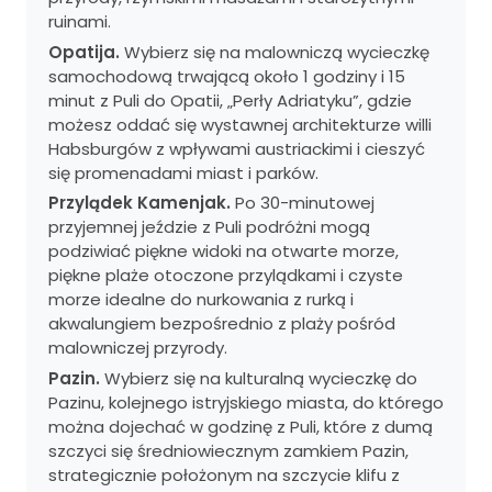
ruinami.
Opatija.
Wybierz się na malowniczą wycieczkę
samochodową trwającą około 1 godziny i 15
minut z Puli do Opatii, „Perły Adriatyku”, gdzie
możesz oddać się wystawnej architekturze willi
Habsburgów z wpływami austriackimi i cieszyć
się promenadami miast i parków.
Przylądek Kamenjak.
Po 30-minutowej
przyjemnej jeździe z Puli podróżni mogą
podziwiać piękne widoki na otwarte morze,
piękne plaże otoczone przylądkami i czyste
morze idealne do nurkowania z rurką i
akwalungiem bezpośrednio z plaży pośród
malowniczej przyrody.
Pazin.
Wybierz się na kulturalną wycieczkę do
Pazinu, kolejnego istryjskiego miasta, do którego
można dojechać w godzinę z Puli, które z dumą
szczyci się średniowiecznym zamkiem Pazin,
strategicznie położonym na szczycie klifu z