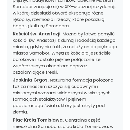
pięknych budynków i zamków, obecnie Muzeum
Samobor znajduje się w XIX-wiecznej rezydencji,
w której dziesiątki otwarć eksponują różne
rękopisy, rzemiosło i rzeczy, które pokazują
bogatą kulturę Samobora.
Kościół św. Anastazji.
Można by łatwo pomylić
kościół św. Anastazji z dumą i radością każdego
miasta, gdyby nie fakt, że należy on do pięknego
miasta Samobor. Wnętrze kościoła jest ściśle
barokowe i zostało pięknie połączone ze
współczesnym akcentem poprzez
oszałamiające freski.
Jaskinia Grgos.
Naturalna formacja położona
tuż za miastem szczyci się cudownymi i
misternymi wzorami widocznymi w wiszących
formacjach stalaktytów i pięknem
podziemnego świata, który jest ukryty pod
ziemią.
Plac Króla Tomisława.
Centralna część
mieszkalna Samoboru, plac króla Tomisława, w