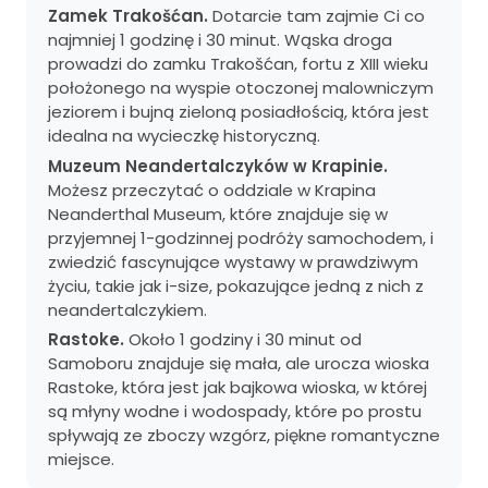
Zamek Trakošćan.
Dotarcie tam zajmie Ci co
najmniej 1 godzinę i 30 minut. Wąska droga
prowadzi do zamku Trakošćan, fortu z XIII wieku
położonego na wyspie otoczonej malowniczym
jeziorem i bujną zieloną posiadłością, która jest
idealna na wycieczkę historyczną.
Muzeum Neandertalczyków w Krapinie.
Możesz przeczytać o oddziale w Krapina
Neanderthal Museum, które znajduje się w
przyjemnej 1-godzinnej podróży samochodem, i
zwiedzić fascynujące wystawy w prawdziwym
życiu, takie jak i-size, pokazujące jedną z nich z
neandertalczykiem.
Rastoke.
Około 1 godziny i 30 minut od
Samoboru znajduje się mała, ale urocza wioska
Rastoke, która jest jak bajkowa wioska, w której
są młyny wodne i wodospady, które po prostu
spływają ze zboczy wzgórz, piękne romantyczne
miejsce.