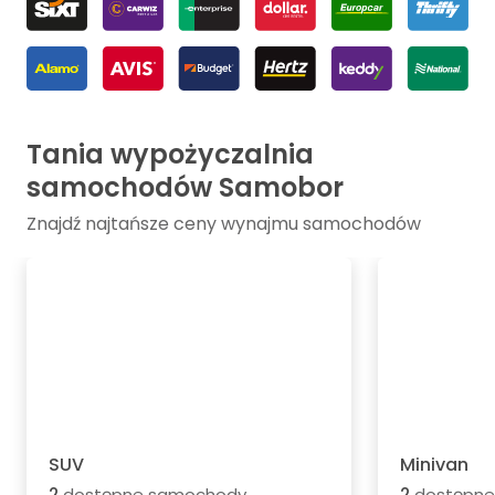
Tania wypożyczalnia
samochodów Samobor
Znajdź najtańsze ceny wynajmu samochodów
SUV
Minivan
2
dostępne samochody
2
dostępne