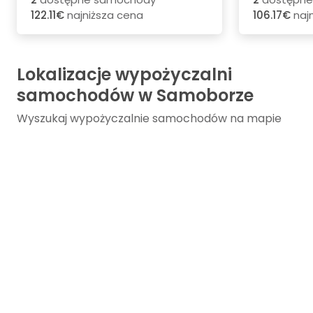
122.11€
najniższa cena
106.17€
naj
Lokalizacje wypożyczalni
samochodów w Samoborze
Wyszukaj wypożyczalnie samochodów na mapie