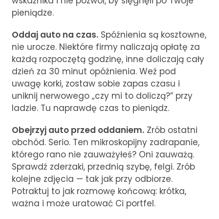
wskaźnika i nie pozwól, by sięgnęli po Twoje
pieniądze.
Oddaj auto na czas.
Spóźnienia są kosztowne,
nie urocze. Niektóre firmy naliczają opłatę za
każdą rozpoczętą godzinę, inne doliczają cały
dzień za 30 minut opóźnienia. Weź pod
uwagę korki, zostaw sobie zapas czasu i
uniknij nerwowego „czy mi to doliczą?” przy
ladzie. Tu naprawdę czas to pieniądz.
Obejrzyj auto przed oddaniem.
Zrób ostatni
obchód. Serio. Ten mikroskopijny zadrapanie,
którego rano nie zauważyłeś? Oni zauważą.
Sprawdź zderzaki, przednią szybę, felgi. Zrób
kolejne zdjęcia — tak jak przy odbiorze.
Potraktuj to jak rozmowę końcową: krótka,
ważna i może uratować Ci portfel.