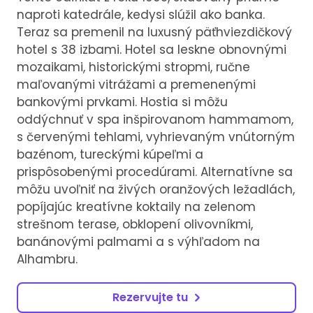
naproti katedrále, kedysi slúžil ako banka.
Teraz sa premenil na luxusný päťhviezdičkový
hotel s 38 izbami. Hotel sa leskne obnovnými
mozaikami, historickými stropmi, ručne
maľovanými vitrážami a premenenými
bankovými prvkami. Hostia si môžu
oddýchnuť v spa inšpirovanom hammamom,
s červenými tehlami, vyhrievaným vnútorným
bazénom, tureckými kúpeľmi a
prispôsobenými procedúrami. Alternatívne sa
môžu uvoľniť na živých oranžových ležadlách,
popíjajúc kreatívne koktaily na zelenom
strešnom terase, obklopení olivovníkmi,
banánovými palmami a s výhľadom na
Alhambru.
Rezervujte tu