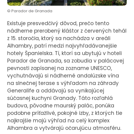
© Parador de Granada
Existuje presvedčivý dôvod, prečo tento
nádherne prerobený kláštor z červených tehál
z 15. storočia, ktorý sa nachádza v areáli
Alhambry, patrí medzi najvyhľadávanejšie
hotely Španielska. Tí, ktorí sa ubytujú v hoteli
Parador de Granada, sa zobudia v palácovej
pevnosti zapísanej na zozname UNESCO,
vychutnávajú si nádherné andalúzske vína
na slnečnej terase s výhľadom na záhrady
Generalife a oddávajú sa vynikajúcej
súčasnej kuchyni Granady. Táto rozľahlá
budova, pôvodne maurský palác, ponúka
podobne príťažlivé, pokojné izby, z ktorých tie
najkrajšie majú výhľad na celý komplex
Alhambra a vytvárajú očarujúcu atmosféru.