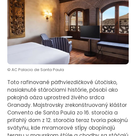
© AC Palacio de Santa Paula
Toto rafinované päťhviezdičkové útočisko,
nasiaknuté stáročiami histórie, pôsobí ako
pokojná oáza uprostred živého srdca
Granady. Majstrovsky zrekonštruovaný kláštor
Convento de Santa Paula zo 16. storočia a
priľahlý dom z 12. storočia teraz tvoria pokojnú
svätyňu, kde mramorové stĺpy obopínajú
terasu v maurskom štýle a chodby sa stáčajú