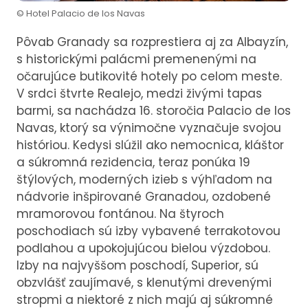
© Hotel Palacio de los Navas
Pôvab Granady sa rozprestiera aj za Albayzín,
s historickými palácmi premenenými na
očarujúce butikovité hotely po celom meste.
V srdci štvrte Realejo, medzi živými tapas
barmi, sa nachádza 16. storočia Palacio de los
Navas, ktorý sa výnimočne vyznačuje svojou
históriou. Kedysi slúžil ako nemocnica, kláštor
a súkromná rezidencia, teraz ponúka 19
štýlových, moderných izieb s výhľadom na
nádvorie inšpirované Granadou, ozdobené
mramorovou fontánou. Na štyroch
poschodiach sú izby vybavené terrakotovou
podlahou a upokojujúcou bielou výzdobou.
Izby na najvyššom poschodí, Superior, sú
obzvlášť zaujímavé, s klenutými drevenými
stropmi a niektoré z nich majú aj súkromné