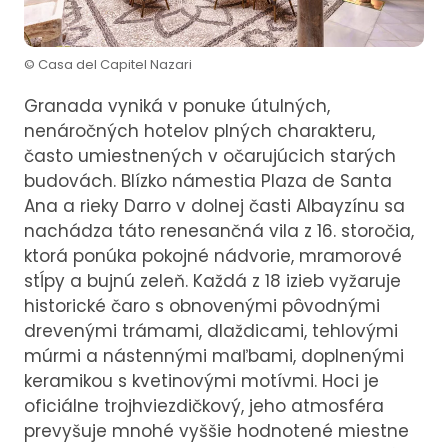
© Casa del Capitel Nazari
Granada vyniká v ponuke útulných,
nenáročných hotelov plných charakteru,
často umiestnených v očarujúcich starých
budovách. Blízko námestia Plaza de Santa
Ana a rieky Darro v dolnej časti Albayzínu sa
nachádza táto renesančná vila z 16. storočia,
ktorá ponúka pokojné nádvorie, mramorové
stĺpy a bujnú zeleň. Každá z 18 izieb vyžaruje
historické čaro s obnovenými pôvodnými
drevenými trámami, dlaždicami, tehlovými
múrmi a nástennými maľbami, doplnenými
keramikou s kvetinovými motívmi. Hoci je
oficiálne trojhviezdičkový, jeho atmosféra
prevyšuje mnohé vyššie hodnotené miestne