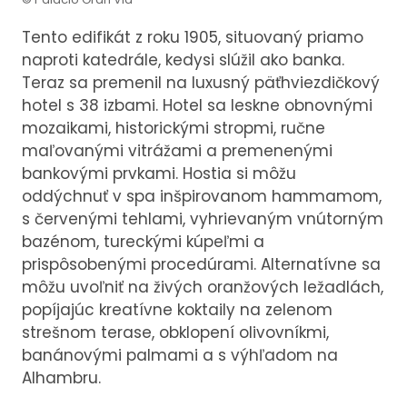
Tento edifikát z roku 1905, situovaný priamo
naproti katedrále, kedysi slúžil ako banka.
Teraz sa premenil na luxusný päťhviezdičkový
hotel s 38 izbami. Hotel sa leskne obnovnými
mozaikami, historickými stropmi, ručne
maľovanými vitrážami a premenenými
bankovými prvkami. Hostia si môžu
oddýchnuť v spa inšpirovanom hammamom,
s červenými tehlami, vyhrievaným vnútorným
bazénom, tureckými kúpeľmi a
prispôsobenými procedúrami. Alternatívne sa
môžu uvoľniť na živých oranžových ležadlách,
popíjajúc kreatívne koktaily na zelenom
strešnom terase, obklopení olivovníkmi,
banánovými palmami a s výhľadom na
Alhambru.