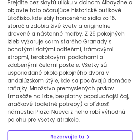
Prejdite cez skrytú uličku v dolnom Albayzine a
objavte toto očarujúce historické butikové
útočisko, kde sály honosného sídla zo 16.
storočia zdobia živé kvety a originálne
drevené a nástenné maľby. Z 25 pokojných
izieb vyžaruje šarm starého Granady s
bohatými zlatými odtieňmi, trámovými
stropmi, terakotovými podlahami a
zdobenými čelami postele. Všetky sú
usporiadané okolo pokojného dvora v
andalúzskom štýle, kde sa podávajú domáce
raňajky. Množstvo premyslených prvkov
(masáže na izbe, bezplatný popoludňajší čaj,
značkové toaletné potreby) a blízkosť
námestia Plaza Nueva z neho robí výhodnú
polohu pre všetky atrakcie.
Rezervujte tu