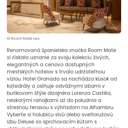
© Room Mate Leo
Renomovaná španielska značka Room Mate
si získala uznanie za svoju kolekciu živých,
elegantných a cenovo dostupných
mestských hotelov s trvalo udržateľnou
víziou. Hotel Granada sa nachádza kúsok od
katedrály a oslňuje odvážnymi izbami v
butikovom štýle dizajnéra Lorenza Castilla,
neskorými raňajkami až do poludnia a
strešnou terasou s výhľadom na Alhambru.
Vyberte si holubicu sivú alebo svetloružovú
izbu Deluxe so sprchovacím kútom s