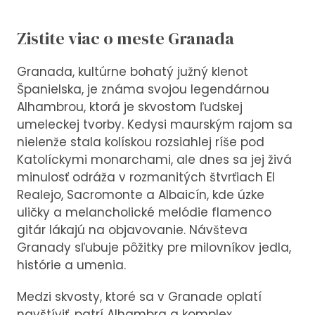
Zistite viac o meste Granada
Granada, kultúrne bohatý južný klenot
Španielska, je známa svojou legendárnou
Alhambrou, ktorá je skvostom ľudskej
umeleckej tvorby. Kedysi maurským rajom sa
nielenže stala kolískou rozsiahlej ríše pod
Katolíckymi monarchami, ale dnes sa jej živá
minulosť odráža v rozmanitých štvrťiach El
Realejo, Sacromonte a Albaicín, kde úzke
uličky a melancholické melódie flamenco
gitár lákajú na objavovanie. Návšteva
Granady sľubuje pôžitky pre milovníkov jedla,
histórie a umenia.
Medzi skvosty, ktoré sa v Granade oplatí
navštíviť, patrí Alhambra a komplex