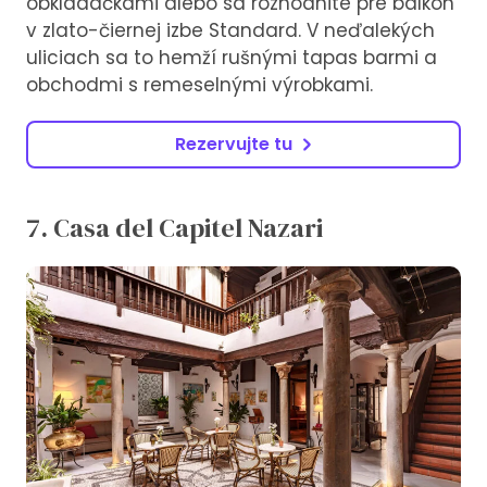
obkladačkami alebo sa rozhodnite pre balkón
v zlato-čiernej izbe Standard. V neďalekých
uliciach sa to hemží rušnými tapas barmi a
obchodmi s remeselnými výrobkami.
Rezervujte tu
7. Casa del Capitel Nazari