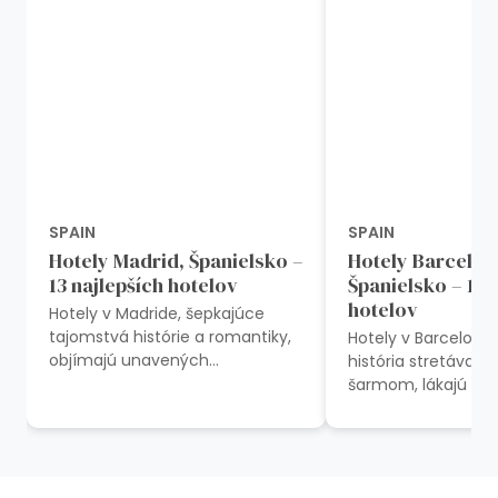
SPAIN
SPAIN
Hotely Madrid, Španielsko –
Hotely Barcelona,
13 najlepších hotelov
Španielsko – 12 
hotelov
Hotely v Madride, šepkajúce
tajomstvá histórie a romantiky,
Hotely v Barcelone,
objímajú unavených
história stretáva 
cestovateľov v náručí
šarmom, lákajú svo
nadčasovej španielskej
katalánskou atmos
elegancie. V srdci živ...
bohatstvom kuliná
pokladov. V Barcelo