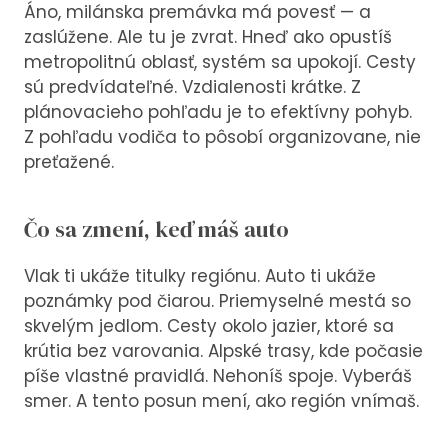
Áno, milánska premávka má povesť — a
zaslúžene. Ale tu je zvrat. Hneď ako opustíš
metropolitnú oblasť, systém sa upokojí. Cesty
sú predvídateľné. Vzdialenosti krátke. Z
plánovacieho pohľadu je to efektívny pohyb.
Z pohľadu vodiča to pôsobí organizovane, nie
preťažené.
Čo sa zmení, keď máš auto
Vlak ti ukáže titulky regiónu. Auto ti ukáže
poznámky pod čiarou. Priemyselné mestá so
skvelým jedlom. Cesty okolo jazier, ktoré sa
krútia bez varovania. Alpské trasy, kde počasie
píše vlastné pravidlá. Nehoníš spoje. Vyberáš
smer. A tento posun mení, ako región vnímaš.