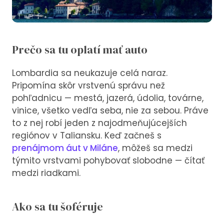
Prečo sa tu oplatí mať auto
Lombardia sa neukazuje celá naraz.
Pripomína skôr vrstvenú správu než
pohľadnicu — mestá, jazerá, údolia, továrne,
vinice, všetko vedľa seba, nie za sebou. Práve
to z nej robí jeden z najodmeňujúcejších
regiónov v Taliansku. Keď začneš s
prenájmom áut v Miláne
, môžeš sa medzi
týmito vrstvami pohybovať slobodne — čítať
medzi riadkami.
Ako sa tu šoféruje