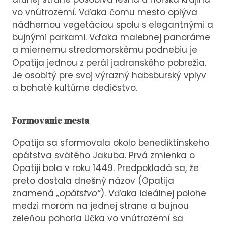
vo vnútrozemí. Vďaka čomu mesto oplýva
nádhernou vegetáciou spolu s elegantnými a
bujnými parkami. Vďaka malebnej panoráme
a miernemu stredomorskému podnebiu je
Opatija jednou z perál jadranského pobrežia.
Je osobitý pre svoj výrazný habsburský vplyv
a bohaté kultúrne dedičstvo.
Formovanie mesta
Opatija sa sformovala okolo benediktínskeho
opátstva svätého Jakuba. Prvá zmienka o
Opatiji bola v roku 1449. Predpokladá sa, že
preto dostala dnešný názov (Opatija
znamená
„opátstvo“
). Vďaka ideálnej polohe
medzi morom na jednej strane a bujnou
zeleňou pohoria Učka vo vnútrozemí sa