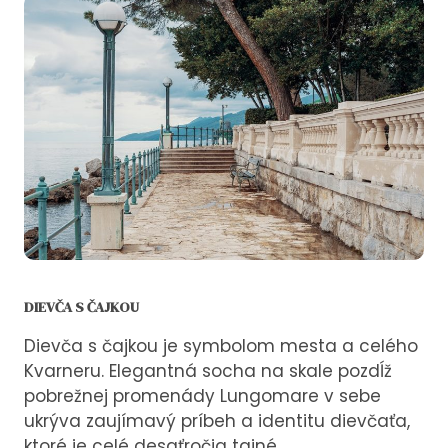
DIEVČA S ČAJKOU
Dievča s čajkou je symbolom mesta a celého
Kvarneru. Elegantná socha na skale pozdĺž
pobrežnej promenády Lungomare v sebe
ukrýva zaujímavý príbeh a identitu dievčaťa,
ktoré je celé desaťročia tajné.