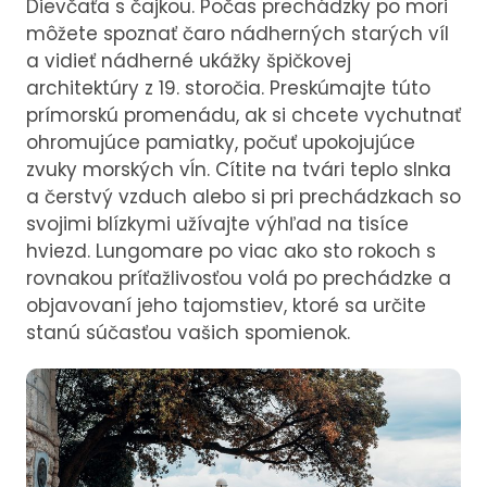
Dievčaťa s čajkou. Počas prechádzky po mori
môžete spoznať čaro nádherných starých víl
a vidieť nádherné ukážky špičkovej
architektúry z 19. storočia. Preskúmajte túto
prímorskú promenádu, ak si chcete vychutnať
ohromujúce pamiatky, počuť upokojujúce
zvuky morských vĺn. Cítite na tvári teplo slnka
a čerstvý vzduch alebo si pri prechádzkach so
svojimi blízkymi užívajte výhľad na tisíce
hviezd. Lungomare po viac ako sto rokoch s
rovnakou príťažlivosťou volá po prechádzke a
objavovaní jeho tajomstiev, ktoré sa určite
stanú súčasťou vašich spomienok.