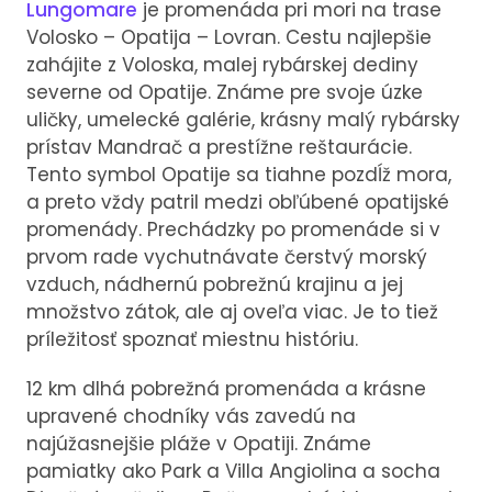
Lungomare
je promenáda pri mori na trase
Volosko – Opatija – Lovran. Cestu najlepšie
zahájite z Voloska, malej rybárskej dediny
severne od Opatije. Známe pre svoje úzke
uličky, umelecké galérie, krásny malý rybársky
prístav Mandrač a prestížne reštaurácie.
Tento symbol Opatije sa tiahne pozdĺž mora,
a preto vždy patril medzi obľúbené opatijské
promenády. Prechádzky po promenáde si v
prvom rade vychutnávate čerstvý morský
vzduch, nádhernú pobrežnú krajinu a jej
množstvo zátok, ale aj oveľa viac. Je to tiež
príležitosť spoznať miestnu históriu.
12 km dlhá pobrežná promenáda a krásne
upravené chodníky vás zavedú na
najúžasnejšie pláže v Opatiji. Známe
pamiatky ako Park a Villa Angiolina a socha