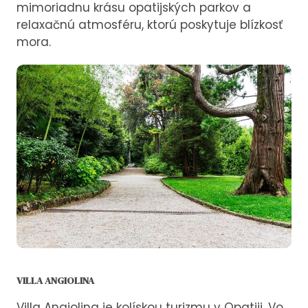
mimoriadnu krásu opatijských parkov a
relaxačnú atmosféru, ktorú poskytuje blízkosť
mora.
VILLA ANGIOLINA
Villa Angiolina je kolískou turizmu v Opatiji. Vo