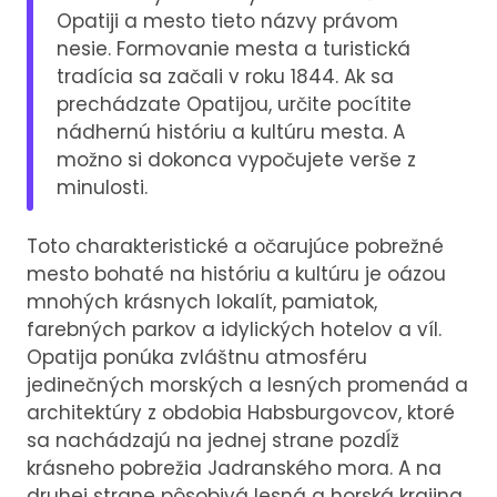
Opatiji a mesto tieto názvy právom
nesie. Formovanie mesta a turistická
tradícia sa začali v roku 1844. Ak sa
prechádzate Opatijou, určite pocítite
nádhernú históriu a kultúru mesta. A
možno si dokonca vypočujete verše z
minulosti.
Toto charakteristické a očarujúce pobrežné
mesto bohaté na históriu a kultúru je oázou
mnohých krásnych lokalít, pamiatok,
farebných parkov a idylických hotelov a víl.
Opatija ponúka zvláštnu atmosféru
jedinečných morských a lesných promenád a
architektúry z obdobia Habsburgovcov, ktoré
sa nachádzajú na jednej strane pozdĺž
krásneho pobrežia Jadranského mora. A na
druhej strane pôsobivá lesná a horská krajina