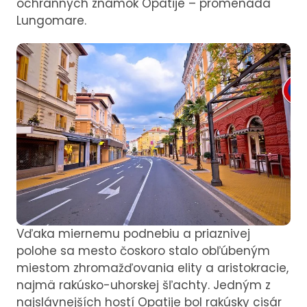
ochranných známok Opatije – promenáda
Lungomare.
Vďaka miernemu podnebiu a priaznivej
polohe sa mesto čoskoro stalo obľúbeným
miestom zhromažďovania elity a aristokracie,
najmä rakúsko-uhorskej šľachty. Jedným z
najslávnejších hostí Opatije bol rakúsky cisár