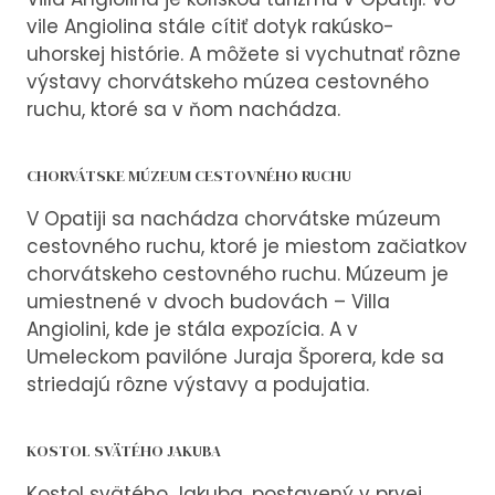
vile Angiolina stále cítiť dotyk rakúsko-
uhorskej histórie. A môžete si vychutnať rôzne
výstavy chorvátskeho múzea cestovného
ruchu, ktoré sa v ňom nachádza.
CHORVÁTSKE MÚZEUM CESTOVNÉHO RUCHU
V Opatiji sa nachádza chorvátske múzeum
cestovného ruchu, ktoré je miestom začiatkov
chorvátskeho cestovného ruchu. Múzeum je
umiestnené v dvoch budovách – Villa
Angiolini, kde je stála expozícia. A v
Umeleckom pavilóne Juraja Šporera, kde sa
striedajú rôzne výstavy a podujatia.
KOSTOL SVÄTÉHO JAKUBA
Kostol svätého Jakuba, postavený v prvej