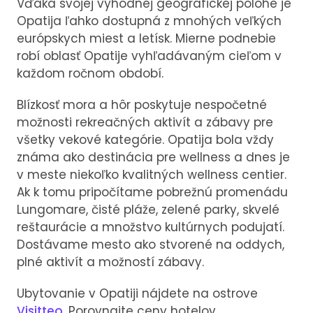
Vďaka svojej výhodnej geografickej polohe je
Opatija ľahko dostupná z mnohých veľkých
európskych miest a letísk. Mierne podnebie
robí oblasť Opatije vyhľadávaným cieľom v
každom ročnom období.
Blízkosť mora a hôr poskytuje nespočetné
možnosti rekreačných aktivít a zábavy pre
všetky vekové kategórie. Opatija bola vždy
známa ako destinácia pre wellness a dnes je
v meste niekoľko kvalitných wellness centier.
Ak k tomu pripočítame pobrežnú promenádu ​​
Lungomare, čisté pláže, zelené parky, skvelé
reštaurácie a množstvo kultúrnych podujatí.
Dostávame mesto ako stvorené na oddych,
plné aktivít a možností zábavy.
Ubytovanie v Opatiji nájdete na ostrove
Visitteo
. Porovnajte ceny hotelov,