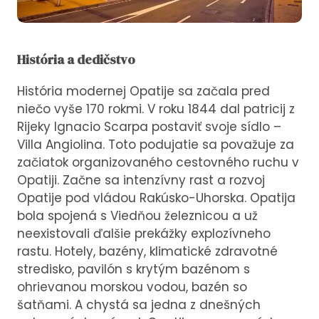
História a dedičstvo
História modernej Opatije sa začala pred
niečo vyše 170 rokmi. V roku 1844 dal patricij z
Rijeky Ignacio Scarpa postaviť svoje sídlo –
Villa Angiolina. Toto podujatie sa považuje za
začiatok organizovaného cestovného ruchu v
Opatiji. Začne sa intenzívny rast a rozvoj
Opatije pod vládou Rakúsko-Uhorska. Opatija
bola spojená s Viedňou železnicou a už
neexistovali ďalšie prekážky explozívneho
rastu. Hotely, bazény, klimatické zdravotné
stredisko, pavilón s krytým bazénom s
ohrievanou morskou vodou, bazén so
šatňami. A chystá sa jedna z dnešných