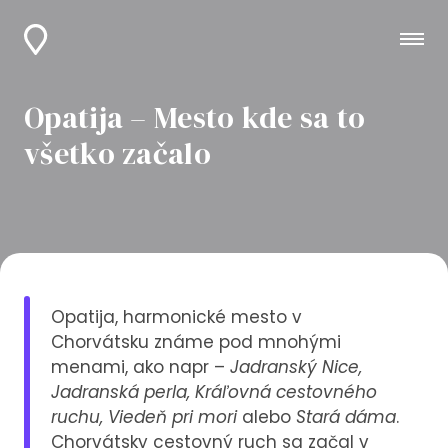
Opatija – Mesto kde sa to
všetko začalo
Opatija, harmonické mesto v
Chorvátsku známe pod mnohými
menami, ako napr –
Jadranský Nice,
Jadranská perla, Kráľovná cestovného
ruchu, Viedeň pri mori
alebo
Stará dáma
.
Chorvátsky cestovný ruch sa začal v