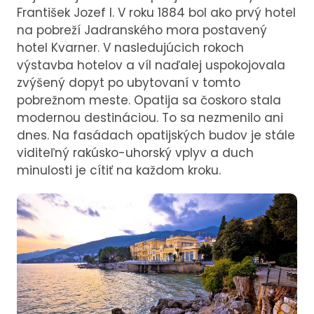
František Jozef I. V roku 1884 bol ako prvý hotel
na pobreží Jadranského mora postavený
hotel Kvarner. V nasledujúcich rokoch
výstavba hotelov a víl naďalej uspokojovala
zvýšený dopyt po ubytovaní v tomto
pobrežnom meste. Opatija sa čoskoro stala
modernou destináciou. To sa nezmenilo ani
dnes. Na fasádach opatijských budov je stále
viditeľný rakúsko-uhorský vplyv a duch
minulosti je cítiť na každom kroku.