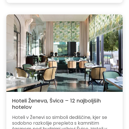
Hoteli Ženeva, Švica – 12 najboljših
hotelov
Hoteli v Ženevi so simboli dediščine, kjer se
sodobno razkošje prepleta s kamnitim
šarmom pod budnimi vrhovi Švice. Hoteli v...