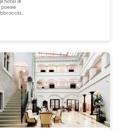
li hotel di
 poesie
abbraccia...