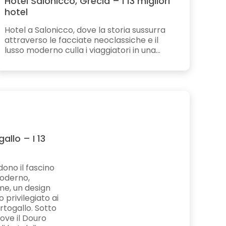
Hotel Salonicco, Grecia – I 13 migliori
hotel
Hotel a Salonicco, dove la storia sussurra
attraverso le facciate neoclassiche e il
lusso moderno culla i viaggiatori in una...
allo – I 13
dono il fascino
moderno,
ume, un design
 privilegiato ai
ortogallo. Sotto
dove il Douro