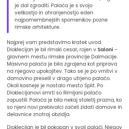
je dal zgraditi. Palača je s svojo
velikostjo in ohranjenostjo eden
najpomembnejših spomenikov pozne
rimske arhitekture.
Najprej vam predstavimo kratek uvod.
Dioklecijan je bil rimski cesar, rojen v
Saloni
–
glavnem mestu rimske provincije Dalmacije.
Masivna palača je bila zgrajena kot priprava
na njegovo upokojitev. Tako se je po vrnitvi v
domovino preselil v drago utrjeno palačo.
Okoli kasneje je nastalo mesto Split. Po
Dioklecijanovi smrti so Rimljani palačo
zapustili. Palača je bila nekaj stoletij prazna, ko
so njeni novi prebivalci začeli zidati domove in
delavnice znotraj obzidja.
Dioklecijan je bil pokopan v svoji palači. Njegov