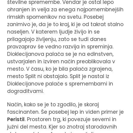
številne spremembe. Vendar je ostal lepo
ohranjen in velja za enega najpomembnejših
rimskih spomenikov na svetu. Posebej
zanimivo je, da je to kraj, ki je od takrat stalno
naseljen. V katerem ljudje živijo in se
prilagajajo življenju, zato se tudi danes
pravzaprav še vedno razvija in spreminja.
Dioklecijanova palača se je na edinstven,
ustvarjalen in izviren način preoblikovala v
mesto. V času, ko je bila palača zgrajena,
mesto Split ni obstajalo. Split je nastal iz
Dioklecijanove palače s spremembami in
dograditvami.
Način, kako se je to zgodilo, je skoraj
fascinanten. Še posebej lep in viden primer je
Peristil
. Prostoren trg, ki povezuje severni in
južni del mesta. Kjer so znotraj starodavnih