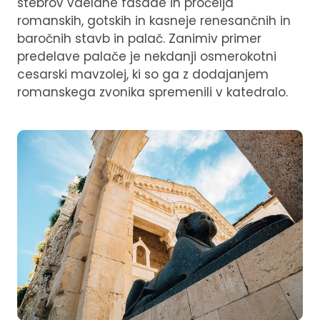
stebrov vdelane fasade in pročelja
romanskih, gotskih in kasneje renesančnih in
baročnih stavb in palač. Zanimiv primer
predelave palače je nekdanji osmerokotni
cesarski mavzolej, ki so ga z dodajanjem
romanskega zvonika spremenili v katedralo.