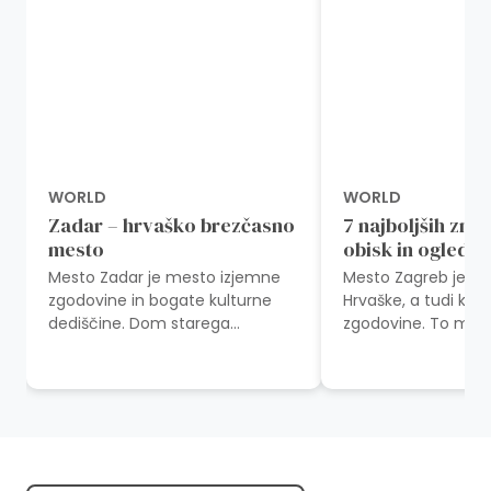
WORLD
WORLD
Zadar – hrvaško brezčasno
7 najboljših zna
mesto
obisk in ogled v
Mesto Zadar je mesto izjemne
Mesto Zagreb je g
zgodovine in bogate kulturne
Hrvaške, a tudi kra
dediščine. Dom starega
zgodovine. To mest
mestnega jedra rimskih ruševin,
kulturo, zanimivost
srednjeveških cerkva,
čudovitimi lokacija
svetovljanskih kavarn...
smo...