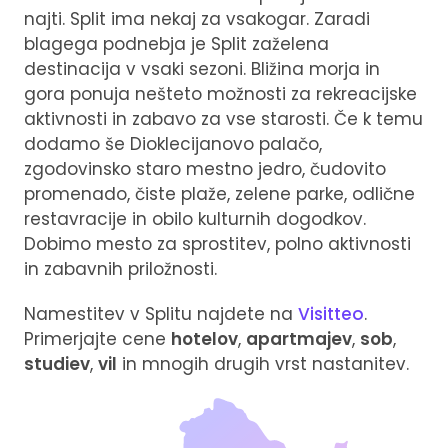
najti. Split ima nekaj za vsakogar. Zaradi
blagega podnebja je Split zaželena
destinacija v vsaki sezoni. Bližina morja in
gora ponuja nešteto možnosti za rekreacijske
aktivnosti in zabavo za vse starosti. Če k temu
dodamo še Dioklecijanovo palačo,
zgodovinsko staro mestno jedro, čudovito
promenado, čiste plaže, zelene parke, odlične
restavracije in obilo kulturnih dogodkov.
Dobimo mesto za sprostitev, polno aktivnosti
in zabavnih priložnosti.
Namestitev v Splitu najdete na
Visitteo
.
Primerjajte cene
hotelov
,
apartmajev
,
sob
,
studiev
,
vil
in mnogih drugih vrst nastanitev.