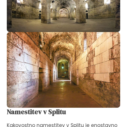
Namestitev v Splitu
Kakovostno namestitev v Splitu je enostavno