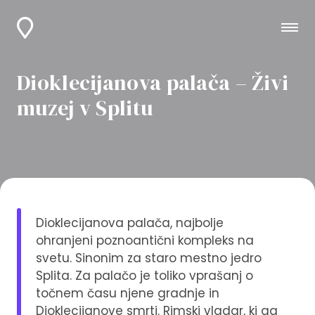
Dioklecijanova palača – Živi
muzej v Splitu
Dioklecijanova palača, najbolje
ohranjeni poznoantični kompleks na
svetu. Sinonim za staro mestno jedro
Splita. Za palačo je toliko vprašanj o
točnem času njene gradnje in
Dioklecijanove smrti. Rimski vladar, ki ga