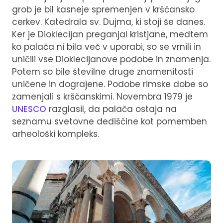
grob je bil kasneje spremenjen v krščansko
cerkev. Katedrala sv. Dujma, ki stoji še danes.
Ker je Dioklecijan preganjal kristjane, medtem
ko palača ni bila več v uporabi, so se vrnili in
uničili vse Dioklecijanove podobe in znamenja.
Potem so bile številne druge znamenitosti
uničene in dograjene. Podobe rimske dobe so
zamenjali s krščanskimi. Novembra 1979 je
UNESCO
razglasil, da palača ostaja na
seznamu svetovne dediščine kot pomemben
arheološki kompleks.