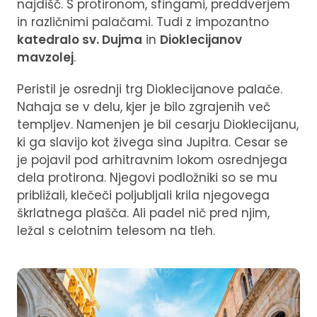
najdišč. S protironom, sfingami, preddverjem
in različnimi palačami. Tudi z impozantno
katedralo sv. Dujma
in
Dioklecijanov
mavzolej
.
Peristil je osrednji trg Dioklecijanove palače.
Nahaja se v delu, kjer je bilo zgrajenih več
templjev. Namenjen je bil cesarju Dioklecijanu,
ki ga slavijo kot živega sina Jupitra. Cesar se
je pojavil pod arhitravnim lokom osrednjega
dela protirona. Njegovi podložniki so se mu
približali, klečeči poljubljali krila njegovega
škrlatnega plašča. Ali padel nič pred njim,
ležal s celotnim telesom na tleh.