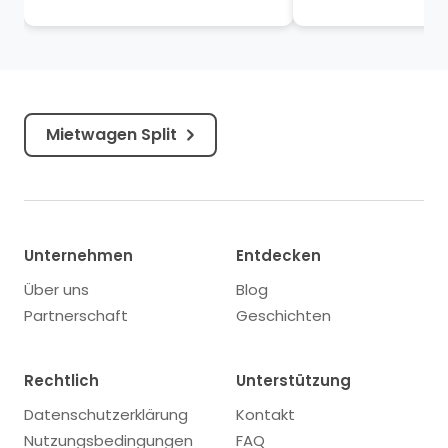
historischen Altstadt mit
Geschichte. Diese S
römischen Ruinen,...
an Kultur, Sehensw
und schönen...
Mietwagen Split
Unternehmen
Entdecken
Über uns
Blog
Partnerschaft
Geschichten
Rechtlich
Unterstützung
Datenschutzerklärung
Kontakt
Nutzungsbedingungen
FAQ