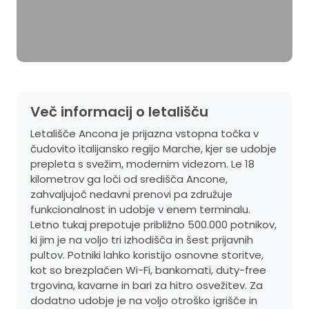
Več informacij o letališču
Letališče Ancona je prijazna vstopna točka v
čudovito italijansko regijo Marche, kjer se udobje
prepleta s svežim, modernim videzom. Le 18
kilometrov ga loči od središča Ancone,
zahvaljujoč nedavni prenovi pa združuje
funkcionalnost in udobje v enem terminalu.
Letno tukaj prepotuje približno 500.000 potnikov,
ki jim je na voljo tri izhodišča in šest prijavnih
pultov. Potniki lahko koristijo osnovne storitve,
kot so brezplačen Wi-Fi, bankomati, duty-free
trgovina, kavarne in bari za hitro osvežitev. Za
dodatno udobje je na voljo otroško igrišče in