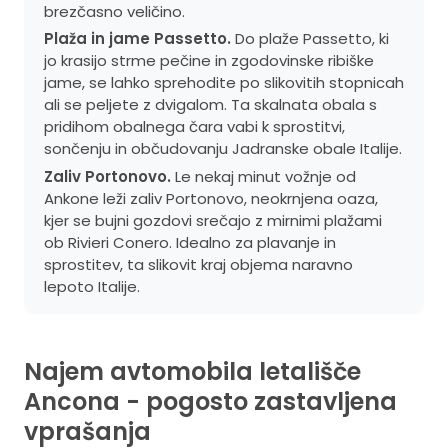
brezčasno veličino.
Plaža in jame Passetto.
Do plaže Passetto, ki
jo krasijo strme pečine in zgodovinske ribiške
jame, se lahko sprehodite po slikovitih stopnicah
ali se peljete z dvigalom. Ta skalnata obala s
pridihom obalnega čara vabi k sprostitvi,
sončenju in občudovanju Jadranske obale Italije.
Zaliv Portonovo.
Le nekaj minut vožnje od
Ankone leži zaliv Portonovo, neokrnjena oaza,
kjer se bujni gozdovi srečajo z mirnimi plažami
ob Rivieri Conero. Idealno za plavanje in
sprostitev, ta slikovit kraj objema naravno
lepoto Italije.
Najem avtomobila letališče
Ancona - pogosto zastavljena
vprašanja