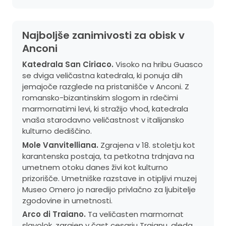
Najboljše zanimivosti za obisk v
Anconi
Katedrala San Ciriaco.
Visoko na hribu Guasco
se dviga veličastna katedrala, ki ponuja dih
jemajoče razglede na pristanišče v Anconi. Z
romansko-bizantinskim slogom in rdečimi
marmornatimi levi, ki stražijo vhod, katedrala
vnaša starodavno veličastnost v italijansko
kulturno dediščino.
Mole Vanvitelliana.
Zgrajena v 18. stoletju kot
karantenska postaja, ta petkotna trdnjava na
umetnem otoku danes živi kot kulturno
prizorišče. Umetniške razstave in otipljivi muzej
Museo Omero jo naredijo privlačno za ljubitelje
zgodovine in umetnosti.
Arco di Traiano.
Ta veličasten marmornat
slavolok, zgrajen v čast cesarju Trajanu, gleda