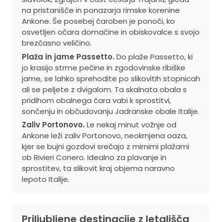
na pristanišče in ponazarja rimske korenine
Ankone. Še posebej čaroben je ponoči, ko
osvetljen očara domačine in obiskovalce s svojo
brezčasno veličino.
Plaža in jame Passetto.
Do plaže Passetto, ki
jo krasijo strme pečine in zgodovinske ribiške
jame, se lahko sprehodite po slikovitih stopnicah
ali se peljete z dvigalom. Ta skalnata obala s
pridihom obalnega čara vabi k sprostitvi,
sončenju in občudovanju Jadranske obale Italije.
Zaliv Portonovo.
Le nekaj minut vožnje od
Ankone leži zaliv Portonovo, neokrnjena oaza,
kjer se bujni gozdovi srečajo z mirnimi plažami
ob Rivieri Conero. Idealno za plavanje in
sprostitev, ta slikovit kraj objema naravno
lepoto Italije.
Priljubljene destinacije z letališča