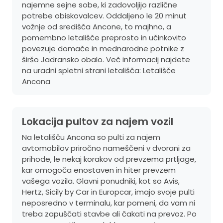
najemne sejne sobe, ki zadovoljijo različne
potrebe obiskovalcev. Oddaljeno le 20 minut
vožnje od središča Ancone, to majhno, a
pomembno letališče preprosto in učinkovito
povezuje domače in mednarodne potnike z
širšo Jadransko obalo. Več informacij najdete
na uradni spletni strani letališča:
Letališče
Ancona
Lokacija pultov za najem vozil
Na letališču Ancona so pulti za najem
avtomobilov priročno nameščeni v dvorani za
prihode, le nekaj korakov od prevzema prtljage,
kar omogoča enostaven in hiter prevzem
vašega vozila. Glavni ponudniki, kot so Avis,
Hertz, Sicily by Car in Europcar, imajo svoje pulti
neposredno v terminalu, kar pomeni, da vam ni
treba zapuščati stavbe ali čakati na prevoz. Po