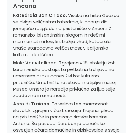
Ancona
Katedrala San Ciriaco.
Visoko na hribu Guasco
se dviga veličastna katedrala, ki ponuja dih
jemajoče razglede na pristanišče v Anconi. Z
romansko-bizantinskim slogom in rdečimi
marmornatimi levi, ki stražijo vhod, katedrala
vnaša starodavno veličastnost v italijansko
kulturno dediščino.
Mole Vanvitelliana.
Zgrajena v 18. stoletju kot
karantenska postaja, ta petkotna trdnjava na
umetnem otoku danes živi kot kulturno
prizorišče. Umetniške razstave in otipljivi muzej
Museo Omero jo naredijo privlačno za ljubitelje
zgodovine in umetnosti.
Arco di Traiano.
Ta veličasten marmornat
slavolok, zgrajen v čast cesarju Trajanu, gleda
na pristanišče in ponazarja rimske korenine
Ankone. Še posebej čaroben je ponoči, ko
osvetljen očara domačine in obiskovalce s svojo