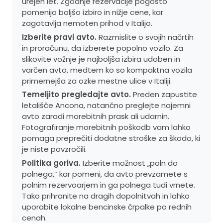
urejen let. Zgodnje rezervacije pogosto
pomenijo boljšo izbiro in nižje cene, kar
zagotavlja nemoten prihod v Italijo.
Izberite pravi avto.
Razmislite o svojih načrtih
in proračunu, da izberete popolno vozilo. Za
slikovite vožnje je najboljša izbira udoben in
varčen avto, medtem ko so kompaktna vozila
primernejša za ozke mestne ulice v Italiji.
Temeljito pregledajte avto.
Preden zapustite
letališče Ancona, natančno preglejte najemni
avto zaradi morebitnih prask ali udarnin.
Fotografiranje morebitnih poškodb vam lahko
pomaga preprečiti dodatne stroške za škodo, ki
je niste povzročili.
Politika goriva.
Izberite možnost „poln do
polnega,” kar pomeni, da avto prevzamete s
polnim rezervoarjem in ga polnega tudi vrnete.
Tako prihranite na dragih dopolnitvah in lahko
uporabite lokalne bencinske črpalke po rednih
cenah.