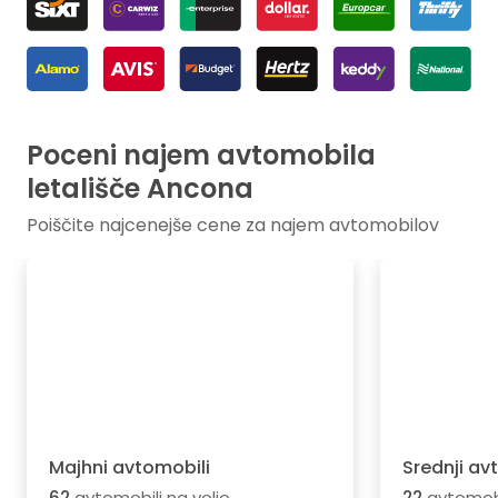
Poceni najem avtomobila
letališče Ancona
Poiščite najcenejše cene za najem avtomobilov
Majhni avtomobili
Srednji av
62
avtomobili na voljo
22
avtomobi