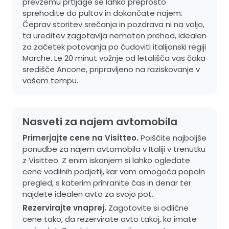
prevzemu prtljage se lahko preprosto
sprehodite do pultov in dokončate najem.
Čeprav storitev srečanja in pozdrava ni na voljo,
ta ureditev zagotavlja nemoten prehod, idealen
za začetek potovanja po čudoviti italijanski regiji
Marche. Le 20 minut vožnje od letališča vas čaka
središče Ancone, pripravljeno na raziskovanje v
vašem tempu.
Nasveti za najem avtomobila
Primerjajte cene na Visitteo.
Poiščite najboljše
ponudbe za najem avtomobila v Italiji v trenutku
z Visitteo. Z enim iskanjem si lahko ogledate
cene vodilnih podjetij, kar vam omogoča popoln
pregled, s katerim prihranite čas in denar ter
najdete idealen avto za svojo pot.
Rezervirajte vnaprej.
Zagotovite si odlične
cene tako, da rezervirate avto takoj, ko imate