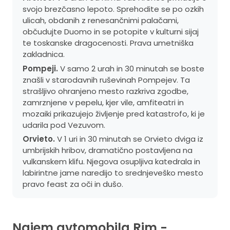
svojo brezčasno lepoto. Sprehodite se po ozkih
ulicah, obdanih z renesančnimi palačami,
občudujte Duomo in se potopite v kulturni sijaj
te toskanske dragocenosti. Prava umetniška
zakladnica.
Pompeji.
V samo 2 urah in 30 minutah se boste
znašli v starodavnih ruševinah Pompejev. Ta
strašljivo ohranjeno mesto razkriva zgodbe,
zamrznjene v pepelu, kjer vile, amfiteatri in
mozaiki prikazujejo življenje pred katastrofo, ki je
udarila pod Vezuvom.
Orvieto.
V 1 uri in 30 minutah se Orvieto dviga iz
umbrijskih hribov, dramatično postavljena na
vulkanskem klifu. Njegova osupljiva katedrala in
labirintne jame naredijo to srednjeveško mesto
pravo feast za oči in dušo.
Najem avtomobila Rim -