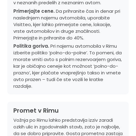
v neznanih predelih z neznanim avtom.
Primerjajte cene.
Da prihranite čas in denar pri
naslednjem najemu avtomobila, uporabite
Visitteo, kjer lahko primerjate cene, lokacije,
vrste avtomobilov in druge značilnosti.
Primerjajte in prihranite do 40%.
Politika goriva.
Pri najemu avtomobila v Rimu
izberite politiko ‘polno-do-polne’. To pomeni, da
morate vrniti avto s polnim rezervoarjem goriva,
kar je običajno ceneje kot možnost ‘polno-do-
prazno’, kjer plačate vnaprejšnjo takso in vrnete
avto prazen – tudi če ste vozili le kratke
razdalje.
Promet v Rimu
Vožnja po Rimu lahko predstavlja izziv zaradi
ozkih ulic in zgodovinskih stavb, zato je najbolje,
da se dobro pripravite. Gosta prometna zastoja