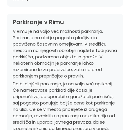
Parkiranje v Rimu
V Rimu je na voljo več možnosti parkiranja.
Parkiranje na ulici je pogosto plačljivo in
podvrženo časovnim omejitvam. V središču
mesta in na njegovih obrobjih najdete tudi javna
parkirišča, podzemne objekte in garaže. V
nekaterih območjih je parkiranje lahko
rezervirano le za prebivalce, zato se pred
parkiranjem prepričajte o pravilih.
Da bi olajšali parkiranje, je na voljo več aplikacij.
Če nameravate parkirati dlje časa, je
priporočljivo, da uporabite garažo ali parkirišče,
saj pogosto ponujajo boljše cene kot parkiranje
na ulici. Če se v mesto pripeljete iz drugega
območja, razmislite o parkiranju nekoliko dlje od
središča in uporabi javnega prevoza, da se
izognete iskanju parkirnega prostora v gneči.