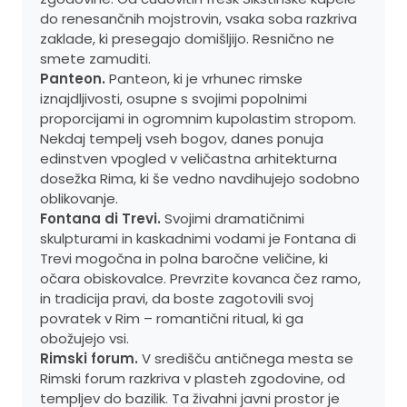
do renesančnih mojstrovin, vsaka soba razkriva
zaklade, ki presegajo domišljijo. Resnično ne
smete zamuditi.
Panteon.
Panteon, ki je vrhunec rimske
iznajdljivosti, osupne s svojimi popolnimi
proporcijami in ogromnim kupolastim stropom.
Nekdaj tempelj vseh bogov, danes ponuja
edinstven vpogled v veličastna arhitekturna
dosežka Rima, ki še vedno navdihujejo sodobno
oblikovanje.
Fontana di Trevi.
Svojimi dramatičnimi
skulpturami in kaskadnimi vodami je Fontana di
Trevi mogočna in polna baročne veličine, ki
očara obiskovalce. Prevrzite kovanca čez ramo,
in tradicija pravi, da boste zagotovili svoj
povratek v Rim – romantični ritual, ki ga
obožujejo vsi.
Rimski forum.
V središču antičnega mesta se
Rimski forum razkriva v plasteh zgodovine, od
templjev do bazilik. Ta živahni javni prostor je