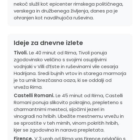
nekoč služil kot epicenter rimskega političnega,
verskega in družbenega življenja, danes pa je
ohranjen kot navdihujoča ruševina.
Ideje za dnevne izlete
Tivoli.
Le 40 minut od Rima, Tivoli ponuja
zgodovinsko veličino s svojimi osupljivimi
vodnjaki v Villi d’Este in ruševinami vile cesarja
Hadrijana. Sredi bujnih vrtov in starega marmorja
je ta umik brezčasna oaza, ki se oddalji od
vrveža Rima.
Castelli Romani.
Le 45 minut od Rima, Castelli
Romani ponuja slikovito pokrajino, prepleteno s
charmantnimi mesteci, sijočimi jezeri in
vinogradi na hribih. Ubežite mestnemu vrvežu in
se sprostite v teh mirnih, vinom pokritih hribih,
kjer se zgodovina in narava prepletata.
Firence.
V 3 urah od Rima vas Firence privlačijo s