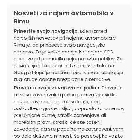
Nasveti za najem avtomobila v
Rimu
Prinesite svojo navigacijo.
Eden izmed
najboljših nasvetov pri najemu avtomobila v
Rimu je, da prinesete svojo navigacijsko
napravo. To je veliko ceneje kot najem GPS
naprave pri ponudniku najema avtomobilov. Za
navigacijo lahko uporabite tudi svoj telefon.
Google Maps je odlična izbira, vendar obstajajo
tudi druge odlične brezplačne alternative.
Preverite svojo zavarovalno polico.
Preverite,
ali vaša zavarovalna polica pokriva vse vidike
najema avtomobila, kot so kraja, dragi
poškodbe, izgubljeni ključi, popravila žarometov,
preluknjane gume, stroški zamenjave ali
morebitni pravni stroški, če ste toženi.
Zavedanje, da ste popolnoma zavarovani, vam
bo dalo duševno mirnost, še posebej, ko vozite