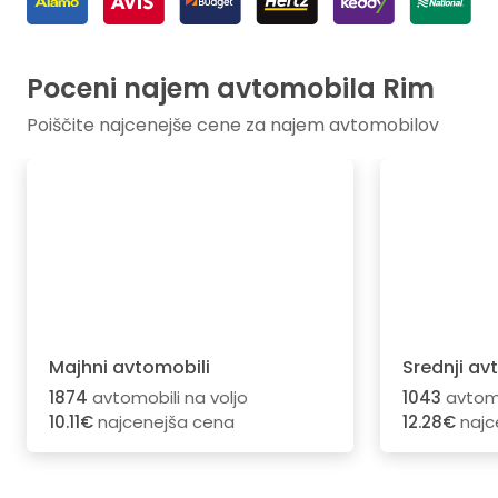
Poceni najem avtomobila Rim
Poiščite najcenejše cene za najem avtomobilov
Majhni avtomobili
Srednji av
1874
avtomobili na voljo
1043
avtomo
10.11€
najcenejša cena
12.28€
najc