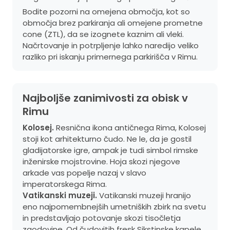
Bodite pozorni na omejena območja, kot so
območja brez parkiranja ali omejene prometne
cone (ZTL), da se izognete kaznim ali vleki.
Načrtovanje in potrpljenje lahko naredijo veliko
razliko pri iskanju primernega parkirišča v Rimu.
Najboljše zanimivosti za obisk v
Rimu
Kolosej.
Resnična ikona antičnega Rima, Kolosej
stoji kot arhitekturno čudo. Ne le, da je gostil
gladijatorske igre, ampak je tudi simbol rimske
inženirske mojstrovine. Hoja skozi njegove
arkade vas popelje nazaj v slavo
imperatorskega Rima.
Vatikanski muzeji.
Vatikanski muzeji hranijo
eno najpomembnejših umetniških zbirk na svetu
in predstavljajo potovanje skozi tisočletja
zgodovine. Od čudovitih fresk Sikstinske kapele