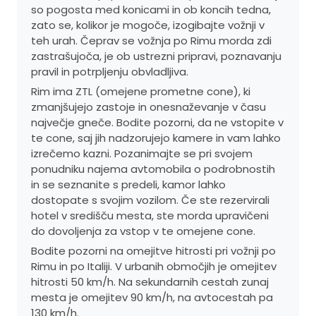
so pogosta med konicami in ob koncih tedna,
zato se, kolikor je mogoče, izogibajte vožnji v
teh urah. Čeprav se vožnja po Rimu morda zdi
zastrašujoča, je ob ustrezni pripravi, poznavanju
pravil in potrpljenju obvladljiva.
Rim ima ZTL (omejene prometne cone), ki
zmanjšujejo zastoje in onesnaževanje v času
največje gneče. Bodite pozorni, da ne vstopite v
te cone, saj jih nadzorujejo kamere in vam lahko
izrečemo kazni. Pozanimajte se pri svojem
ponudniku najema avtomobila o podrobnostih
in se seznanite s predeli, kamor lahko
dostopate s svojim vozilom. Če ste rezervirali
hotel v središču mesta, ste morda upravičeni
do dovoljenja za vstop v te omejene cone.
Bodite pozorni na omejitve hitrosti pri vožnji po
Rimu in po Italiji. V urbanih območjih je omejitev
hitrosti 50 km/h. Na sekundarnih cestah zunaj
mesta je omejitev 90 km/h, na avtocestah pa
130 km/h.