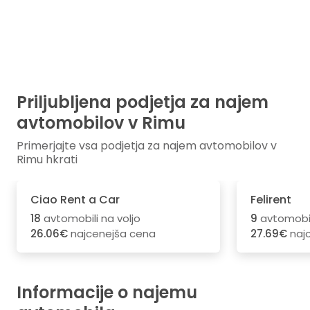
Priljubljena podjetja za najem
avtomobilov v Rimu
Primerjajte vsa podjetja za najem avtomobilov v
Rimu hkrati
Ciao Rent a Car
Felirent
18
avtomobili na voljo
9
avtomobili
26.06€
najcenejša cena
27.69€
naj
Informacije o najemu