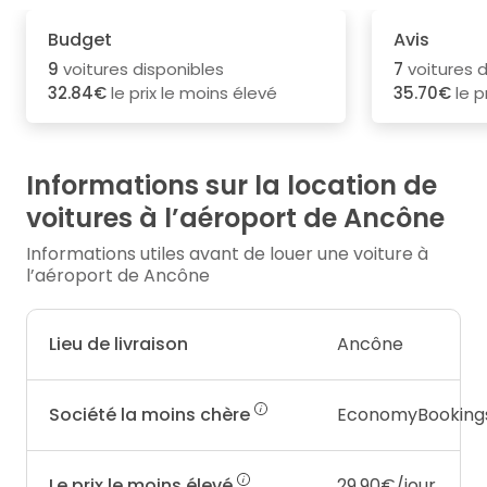
Budget
Avis
9
voitures disponibles
7
voitures d
32.84€
le prix le moins élevé
35.70€
le p
Informations sur la location de
voitures à l’aéroport de Ancône
Informations utiles avant de louer une voiture à
l’aéroport de Ancône
Lieu de livraison
Ancône
Société la moins chère
EconomyBooking
Le prix le moins élevé
29.90€/jour