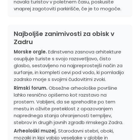
navala turistov v poletnem času, poskusite
vnaprej zagotoviti parkirišče, če je to mogoče.
Najboljše zanimivosti za obisk v
Zadru
Morske orgle.
Edinstvena zasnova arhitekture
osupljuje turiste s svojo razsvetljavo, čisto
glasbo, sestavljeno na najpreprostejši način za
surfanje, in kompleti cevi pod vodo, ki pomladijo
zadrsko morje s svojimi čudovitimi zvoki.
Rimski forum.
Obsežne arheološke površine
lahko resnično opišemo kot razstavo na
prostem. Vabljeni, da se sprehodite po tem
mestu in oživite preteklost z opazovanjem
naprednega stanja ohranjenosti templjev,
stebrov in drugih javnih zgradb rimskega Zadra.
Arheološki muzej.
Starodavni stebri, oboki,
mozaiki in kipi vabijo veseljake v globlje in