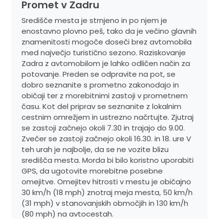
Promet v Zadru
Središče mesta je strnjeno in po njem je
enostavno plovno peš, tako da je večino glavnih
znamenitosti mogoče doseči brez avtomobila
med največjo turistično sezono. Raziskovanje
Zadra z avtomobilom je lahko odličen način za
potovanje. Preden se odpravite na pot, se
dobro seznanite s prometno zakonodajo in
običaji ter z morebitnimi zastoji v prometnem
času. Kot del priprav se seznanite z lokalnim
cestnim omrežjem in ustrezno načrtujte. Zjutraj
se zastoji začnejo okoli 7.30 in trajajo do 9.00.
Zvečer se zastoji začnejo okoli 16.30. in 18. ure V
teh urah je najbolje, da se ne vozite blizu
središča mesta. Morda bi bilo koristno uporabiti
GPS, da ugotovite morebitne posebne
omejitve. Omejitev hitrosti v mestu je običajno
30 km/h (18 mph) znotraj meja mesta, 50 km/h
(31 mph) v stanovanjskih območjih in 130 km/h
(80 mph) na avtocestah.