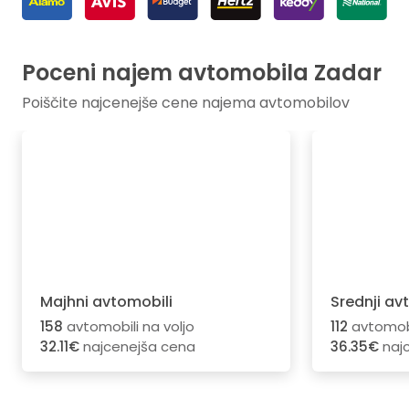
Poceni najem avtomobila Zadar
Poiščite najcenejše cene najema avtomobilov
Majhni avtomobili
Srednji av
158
avtomobili na voljo
112
avtomobi
32.11€
najcenejša cena
36.35€
naj