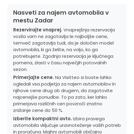
Nasveti za najem avtomobila v
mestu Zadar
Rezervirajte vnaprej.
Vnaprejšnja rezervacija
vozila vam ne zagotavlja le najboljše cene,
temveč zagotavlja tudi, da je določen model
avtomobila, ki ga želite, na voljo, ko ga
potrebujete. Zgodnja rezervacija je ključnega
pomena, zlasti v času največjih potovalnih
sezon.
Primerjajte cene.
Na Visitteo si boste lahko
ogledali vsa podjetja za najem avtomobilov in
njihove cene drug ob drugem, da zagotovite
najcenejše ponudbe. To pa zato, ker lahko
primerjava različnih cen povzroči znatno
znižanje cene do 50 %.
Izberite kompaktni avto.
Izbira pravega
avtomobila vključuje uravnoteženje vaših potreb
in proračuna. Majhni avtomobili običajno