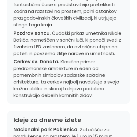
fantastične čase s predstavitvijo preteklosti
Zadra na razstavi na prostem, polni ostankov
prazgodovinskih človeških civilizacij, ki utrjujejo
sfingo tega kraja.
Pozdrav soncu.
Čudaški prikaz umetnika Nikole
Bašića, nameščen v sončni luči, ki ponoči sveti z
živahnim LED zaslonom, da evforično utripa na
poteh in povzema zlitje narave in umetnosti.
Cerkev sv. Donata.
Klasičen primer
predromanske arhitekture in eden od
pomembnih simbolov zadarske sakralne
arhitekture, ta cerkev najbolj navdušuje s svojo
krožno obliko in skoraj trdnjavo podobno
konstrukcijo debelih kamnitih zidov.
Ideje za dnevne izlete
Nacionalni park Paklenica.
Zatočišče za
navdušence na prostem, le 1 uro in 15 minut