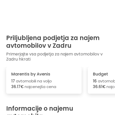
Priljubljena podjetja za najem
avtomobilov v Zadru
Primerjajte vsa podjetja za najem avtomobilov v
Zadru hkrati
Marentis by Avenis
Budget
17
avtomobili na voljo
16
avtomobil
36.17€
najcenejša cena
36.61€
najc
Informacije o najemu