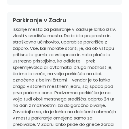
Parkiranje v Zadru
Iskanje mesta za parkiranje v Zadru je lahko izziv,
zlasti v središču mesta. Da bi bilo preprosto in
stroškovno učinkovito, uporabite parkirišče z
zaporo. Vse, kar morate storiti, je, da ob vstopu
pritisnete gumb za vstopnico in nato plačate
ustrezno pristojbino, ko odidete – prek
spremljevalca ali avtomata. Druga možnost je,
če imate srečo, na voljo parkirišče na ulici,
označeno z belimi črtami – vendar je to lahko
drago v starem mestnem jedru, saj spada pod
prvo parkirno cono. Podzemno parkirišče je na
voljo tudi okoli mestnega središča, odprto 24 ur
na dan z možnostmi za dolgoročno bivanje.
Zavedajte se, da je lahko na določenih območjih
v mestu parkiranje omejeno samo za
prebivalce. V Zadru lahko pride do gneče zaradi