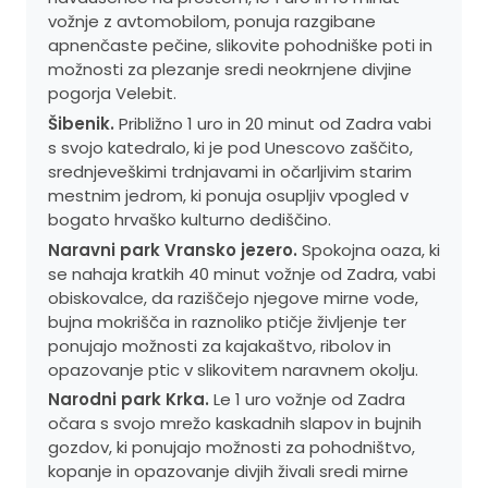
vožnje z avtomobilom, ponuja razgibane
apnenčaste pečine, slikovite pohodniške poti in
možnosti za plezanje sredi neokrnjene divjine
pogorja Velebit.
Šibenik.
Približno 1 uro in 20 minut od Zadra vabi
s svojo katedralo, ki je pod Unescovo zaščito,
srednjeveškimi trdnjavami in očarljivim starim
mestnim jedrom, ki ponuja osupljiv vpogled v
bogato hrvaško kulturno dediščino.
Naravni park Vransko jezero.
Spokojna oaza, ki
se nahaja kratkih 40 minut vožnje od Zadra, vabi
obiskovalce, da raziščejo njegove mirne vode,
bujna mokrišča in raznoliko ptičje življenje ter
ponujajo možnosti za kajakaštvo, ribolov in
opazovanje ptic v slikovitem naravnem okolju.
Narodni park Krka.
Le 1 uro vožnje od Zadra
očara s svojo mrežo kaskadnih slapov in bujnih
gozdov, ki ponujajo možnosti za pohodništvo,
kopanje in opazovanje divjih živali sredi mirne