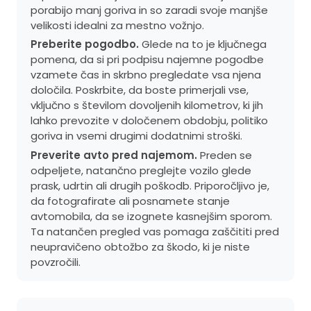
porabijo manj goriva in so zaradi svoje manjše
velikosti idealni za mestno vožnjo.
Preberite pogodbo.
Glede na to je ključnega
pomena, da si pri podpisu najemne pogodbe
vzamete čas in skrbno pregledate vsa njena
določila. Poskrbite, da boste primerjali vse,
vključno s številom dovoljenih kilometrov, ki jih
lahko prevozite v določenem obdobju, politiko
goriva in vsemi drugimi dodatnimi stroški.
Preverite avto pred najemom.
Preden se
odpeljete, natančno preglejte vozilo glede
prask, udrtin ali drugih poškodb. Priporočljivo je,
da fotografirate ali posnamete stanje
avtomobila, da se izognete kasnejšim sporom.
Ta natančen pregled vas pomaga zaščititi pred
neupravičeno obtožbo za škodo, ki je niste
povzročili.