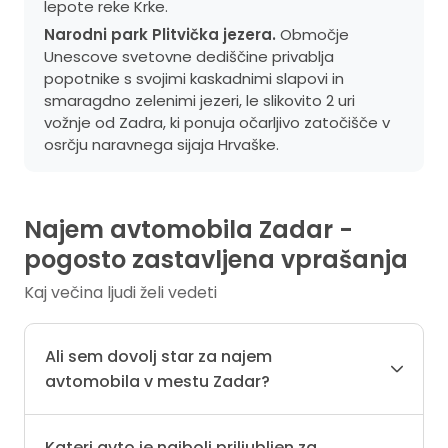
lepote reke Krke.
Narodni park Plitvička jezera.
Območje
Unescove svetovne dediščine privablja
popotnike s svojimi kaskadnimi slapovi in ​​
smaragdno zelenimi jezeri, le slikovito 2 uri
vožnje od Zadra, ki ponuja očarljivo zatočišče v
osrčju naravnega sijaja Hrvaške.
Najem avtomobila Zadar -
pogosto zastavljena vprašanja
Kaj večina ljudi želi vedeti
Ali sem dovolj star za najem
avtomobila v mestu Zadar?
Kateri avto je najbolj priljubljen za