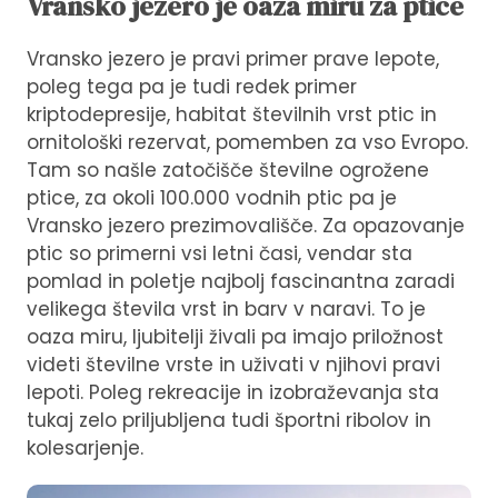
Vransko jezero je oaza miru za ptice
Vransko jezero je pravi primer prave lepote,
poleg tega pa je tudi redek primer
kriptodepresije, habitat številnih vrst ptic in
ornitološki rezervat, pomemben za vso Evropo.
Tam so našle zatočišče številne ogrožene
ptice, za okoli 100.000 vodnih ptic pa je
Vransko jezero prezimovališče. Za opazovanje
ptic so primerni vsi letni časi, vendar sta
pomlad in poletje najbolj fascinantna zaradi
velikega števila vrst in barv v naravi. To je
oaza miru, ljubitelji živali pa imajo priložnost
videti številne vrste in uživati ​​v njihovi pravi
lepoti. Poleg rekreacije in izobraževanja sta
tukaj zelo priljubljena tudi športni ribolov in
kolesarjenje.