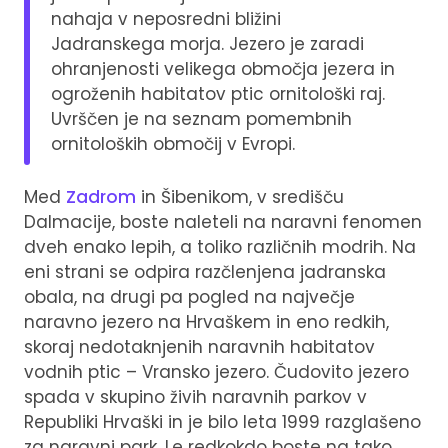
nahaja v neposredni bližini
Jadranskega morja. Jezero je zaradi
ohranjenosti velikega območja jezera in
ogroženih habitatov ptic ornitološki raj.
Uvrščen je na seznam pomembnih
ornitoloških območij v Evropi.
Med
Zadrom
in Šibenikom, v središču
Dalmacije, boste naleteli na naravni fenomen
dveh enako lepih, a toliko različnih modrih. Na
eni strani se odpira razčlenjena jadranska
obala, na drugi pa pogled na največje
naravno jezero na Hrvaškem in eno redkih,
skoraj nedotaknjenih naravnih habitatov
vodnih ptic – Vransko jezero. Čudovito jezero
spada v skupino živih naravnih parkov v
Republiki Hrvaški in je bilo leta 1999 razglašeno
za naravni park. Le redkokdo boste na tako