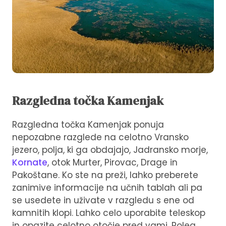
Razgledna točka Kamenjak
Razgledna točka Kamenjak ponuja
nepozabne razglede na celotno Vransko
jezero, polja, ki ga obdajajo, Jadransko morje,
Kornate
, otok Murter, Pirovac, Drage in
Pakoštane. Ko ste na preži, lahko preberete
zanimive informacije na učnih tablah ali pa
se usedete in uživate v razgledu s ene od
kamnitih klopi. Lahko celo uporabite teleskop
in opazite celotno otočje pred vami. Poleg