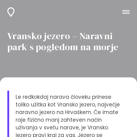
Vransko jezero – Naravni
park s pogledom na morje
Le redkokdaj narava človeku prinese
toliko užitka kot Vransko jezero, največje
naravno jezero na Hrvaškem. Če imate
raje fizično manj zahteven način
uživanja v svetu narave, je Vransko
jezero pravi kraj za vas. Jezero se