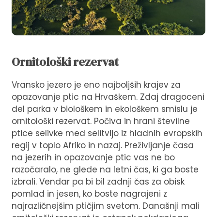
Ornitološki rezervat
Vransko jezero je eno najboljših krajev za
opazovanje ptic na Hrvaškem. Zdaj dragoceni
del parka v biološkem in ekološkem smislu je
ornitološki rezervat. Počiva in hrani številne
ptice selivke med selitvijo iz hladnih evropskih
regij v toplo Afriko in nazaj. Preživljanje časa
na jezerih in opazovanje ptic vas ne bo
razočaralo, ne glede na letni čas, ki ga boste
izbrali. Vendar pa bi bil zadnji čas za obisk
pomlad in jesen, ko boste nagrajeni z
najrazličnejšim ptičjim svetom. Današnji mali