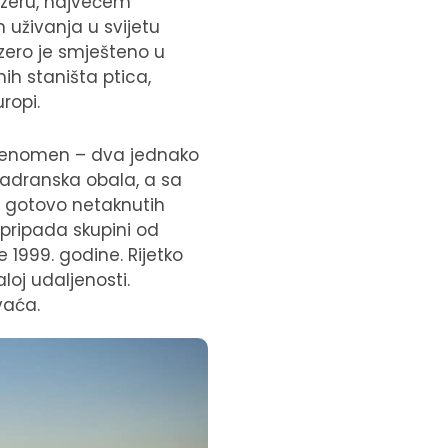
ezeru, najvećem
n uživanja u svijetu
ezero je smješteno u
ih staništa ptica,
uropi.
i fenomen – dva jednako
 jadranska obala, a sa
h, gotovo netaknutih
 pripada skupini od
 1999. godine. Rijetko
loj udaljenosti.
vaća.