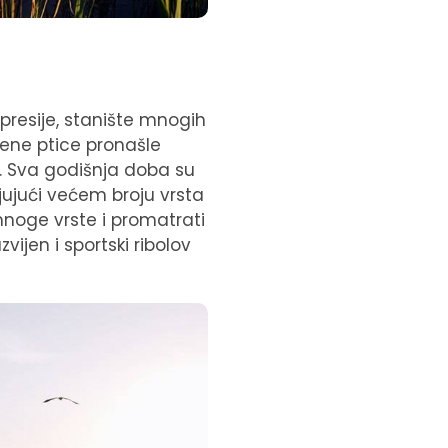
depresije, stanište mnogih
žene ptice pronašle
e. Sva godišnja doba su
jujući većem broju vrsta
i mnoge vrste i promatrati
vijen i sportski ribolov