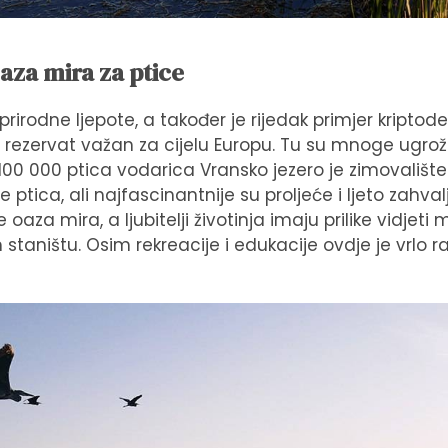
aza mira za ptice
r prirodne ljepote, a također je rijedak primjer kripto
ki rezervat važan za cijelu Europu. Tu su mnoge ugro
 100 000 ptica vodarica Vransko jezero je zimovališt
tica, ali najfascinantnije su proljeće i ljeto zahval
e oaza mira, a ljubitelji životinja imaju prilike vidjet
taništu. Osim rekreacije i edukacije ovdje je vrlo raz