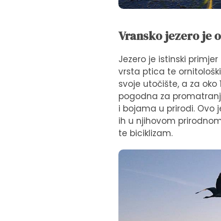
Vransko jezero je o
Jezero je istinski primje
vrsta ptica te ornitološ
svoje utočište, a za oko
pogodna za promatranje p
i bojama u prirodi. Ovo j
ih u njihovom prirodnom s
te biciklizam.