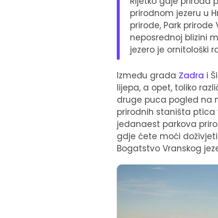
Rijetko gdje priroda
prirodnom jezeru u Hr
prirode, Park prirode
neposrednoj blizini m
jezero je ornitološki r
Između grada
Zadra
i Š
lijepa, a opet, toliko ra
druge puca pogled na naj
prirodnih staništa ptica
jedanaest parkova prirod
gdje ćete moći doživjeti
Bogatstvo Vranskog jezer