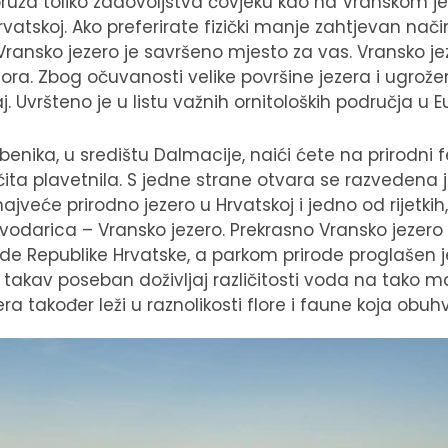
 pruža toliko zadovoljstva čovjeku kao na Vranskom j
vatskoj. Ako preferirate fizički manje zahtjevan nači
 Vransko jezero je savršeno mjesto za vas. Vransko j
ora. Zbog očuvanosti velike površine jezera i ugrožen
aj. Uvršteno je u listu važnih ornitoloških područja u E
ibenika, u središtu Dalmacije, naići ćete na prirodn
zličita plavetnila. S jedne strane otvara se razvedena
veće prirodno jezero u Hrvatskoj i jedno od rijetki
 vodarica – Vransko jezero. Prekrasno Vransko jezero
e Republike Hrvatske, a parkom prirode proglašen je
 takav poseban doživljaj različitosti voda na tako ma
a također leži u raznolikosti flore i faune koja obuh