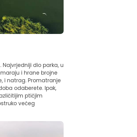
Najvrjedniji dio parka, u
dmaraju i hrane brojne
e, i natrag. Promatranje
 doba odaberete. Ipak,
zličitijim ptičjim
rostruko većeg