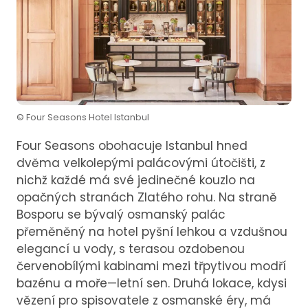
© Four Seasons Hotel Istanbul
Four Seasons obohacuje Istanbul hned
dvěma velkolepými palácovými útočišti, z
nichž každé má své jedinečné kouzlo na
opačných stranách Zlatého rohu. Na straně
Bosporu se bývalý osmanský palác
přeměněný na hotel pyšní lehkou a vzdušnou
elegancí u vody, s terasou ozdobenou
červenobílými kabinami mezi třpytivou modří
bazénu a moře—letní sen. Druhá lokace, kdysi
vězení pro spisovatele z osmanské éry, má