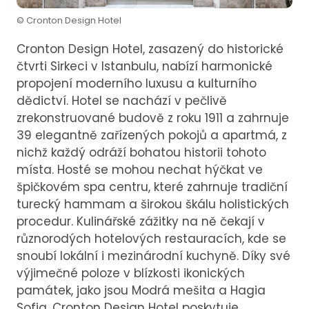
© Cronton Design Hotel
Cronton Design Hotel, zasazený do historické
čtvrti Sirkeci v Istanbulu, nabízí harmonické
propojení moderního luxusu a kulturního
dědictví. Hotel se nachází v pečlivě
zrekonstruované budově z roku 1911 a zahrnuje
39 elegantně zařízených pokojů a apartmá, z
nichž každý odráží bohatou historii tohoto
místa. Hosté se mohou nechat hýčkat ve
špičkovém spa centru, které zahrnuje tradiční
turecký hammam a širokou škálu holistických
procedur. Kulinářské zážitky na ně čekají v
různorodých hotelových restauracích, kde se
snoubí lokální i mezinárodní kuchyně. Díky své
výjimečné poloze v blízkosti ikonických
památek, jako jsou Modrá mešita a Hagia
Sofia, Cronton Design Hotel poskytuje