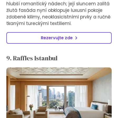
hlubší romantický nádech; její sluncem zalitá
žlutá fasáda nyní obklopuje luxusní pokoje
zdobené kilimy, neoklasicistními prvky a ručně
tkanými tureckými textiliemi.
Rezervujte zde
9. Raffles Istanbul