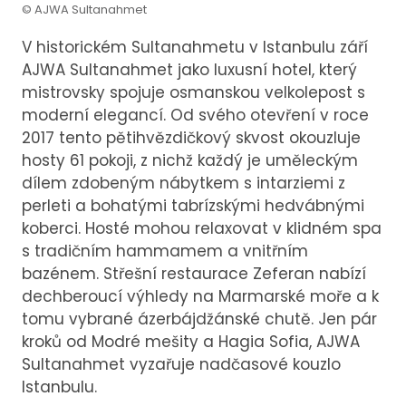
© AJWA Sultanahmet
V historickém Sultanahmetu v Istanbulu září
AJWA Sultanahmet jako luxusní hotel, který
mistrovsky spojuje osmanskou velkolepost s
moderní elegancí. Od svého otevření v roce
2017 tento pětihvězdičkový skvost okouzluje
hosty 61 pokoji, z nichž každý je uměleckým
dílem zdobeným nábytkem s intarziemi z
perleti a bohatými tabrízskými hedvábnými
koberci. Hosté mohou relaxovat v klidném spa
s tradičním hammamem a vnitřním
bazénem. Střešní restaurace Zeferan nabízí
dechberoucí výhledy na Marmarské moře a k
tomu vybrané ázerbájdžánské chutě. Jen pár
kroků od Modré mešity a Hagia Sofia, AJWA
Sultanahmet vyzařuje nadčasové kouzlo
Istanbulu.