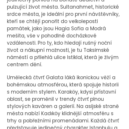
pulzující život města. Sultanahmet, historické
srdce města, je ideální pro první návštěvníky,
kteří se chtějí ponořit do velkoleposti
památek, jako jsou Hagia Sofia a Modrá
mešita, vše v pohodlné docházkové
vzdálenosti. Pro ty, kdo hledají rušný noční
život a nákupní možnosti, je tu Taksimské
náměstí a přilehlá ulice Istiklal, která je živým
centrem dění.
Umělecká čtvrť Galata láká ikonickou věží a
bohémskou atmosférou, která spojuje historii
s moderním stylem. Karaköy, kdysi přístavní
oblast, se proměnil v trendy čtvrť plnou
stylových kaváren a galerií. Na asijské straně
města nabízí Kadıköy klidnější atmosféru s
trhy a pobřežními promenádami. Každá čtvrť
představuje jedinečný charakter Istanbulu a