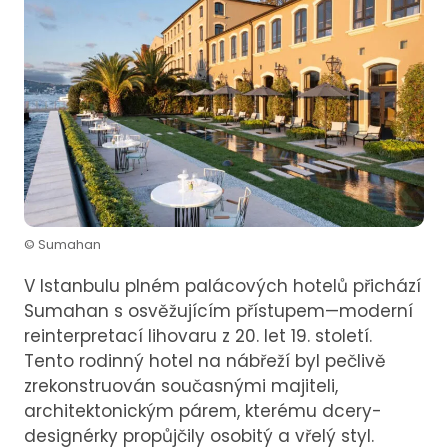
© Sumahan
V Istanbulu plném palácových hotelů přichází
Sumahan s osvěžujícím přístupem—moderní
reinterpretací lihovaru z 20. let 19. století.
Tento rodinný hotel na nábřeží byl pečlivě
zrekonstruován současnými majiteli,
architektonickým párem, kterému dcery-
designérky propůjčily osobitý a vřelý styl.