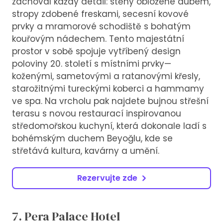
zachoval každý detail: stěny obložené dubem,
stropy zdobené freskami, secesní kovové
prvky a mramorové schodiště s bohatým
kouřovým nádechem. Tento majestátní
prostor v sobě spojuje vytříbený design
poloviny 20. století s místními prvky—
koženými, sametovými a ratanovými křesly,
starožitnými tureckými koberci a hammamy
ve spa. Na vrcholu pak najdete bujnou střešní
terasu s novou restaurací inspirovanou
středomořskou kuchyní, která dokonale ladí s
bohémským duchem Beyoğlu, kde se
střetává kultura, kavárny a umění.
Rezervujte zde
7. Pera Palace Hotel