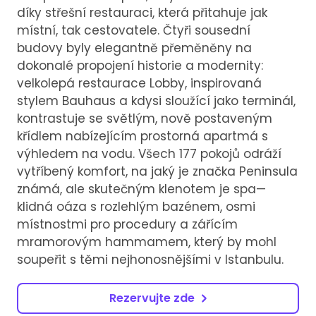
díky střešní restauraci, která přitahuje jak
místní, tak cestovatele. Čtyři sousední
budovy byly elegantně přeměněny na
dokonalé propojení historie a modernity:
velkolepá restaurace Lobby, inspirovaná
stylem Bauhaus a kdysi sloužící jako terminál,
kontrastuje se světlým, nově postaveným
křídlem nabízejícím prostorná apartmá s
výhledem na vodu. Všech 177 pokojů odráží
vytříbený komfort, na jaký je značka Peninsula
známá, ale skutečným klenotem je spa—
klidná oáza s rozlehlým bazénem, osmi
místnostmi pro procedury a zářícím
mramorovým hammamem, který by mohl
soupeřit s těmi nejhonosnějšími v Istanbulu.
Rezervujte zde