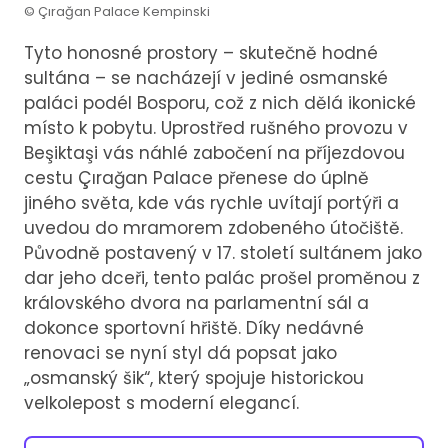
© Çırağan Palace Kempinski
Tyto honosné prostory – skutečně hodné
sultána – se nacházejí v jediné osmanské
paláci podél Bosporu, což z nich dělá ikonické
místo k pobytu. Uprostřed rušného provozu v
Beşiktaşi vás náhlé zabočení na příjezdovou
cestu Çırağan Palace přenese do úplně
jiného světa, kde vás rychle uvítají portýři a
uvedou do mramorem zdobeného útočiště.
Původně postavený v 17. století sultánem jako
dar jeho dceři, tento palác prošel proměnou z
královského dvora na parlamentní sál a
dokonce sportovní hřiště. Díky nedávné
renovaci se nyní styl dá popsat jako
„osmanský šik“, který spojuje historickou
velkolepost s moderní elegancí.