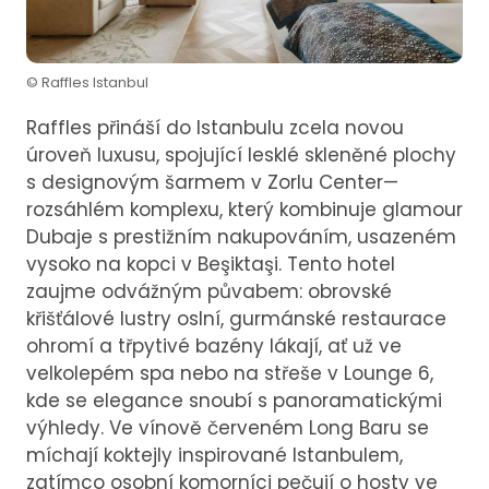
© Raffles Istanbul
Raffles přináší do Istanbulu zcela novou
úroveň luxusu, spojující lesklé skleněné plochy
s designovým šarmem v Zorlu Center—
rozsáhlém komplexu, který kombinuje glamour
Dubaje s prestižním nakupováním, usazeném
vysoko na kopci v Beşiktaşi. Tento hotel
zaujme odvážným půvabem: obrovské
křišťálové lustry oslní, gurmánské restaurace
ohromí a třpytivé bazény lákají, ať už ve
velkolepém spa nebo na střeše v Lounge 6,
kde se elegance snoubí s panoramatickými
výhledy. Ve vínově červeném Long Baru se
míchají koktejly inspirované Istanbulem,
zatímco osobní komorníci pečují o hosty ve