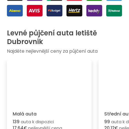
Levné půjčení auta letiště
Dubrovnik
Najděte nejlevnější ceny za půjčení auta
Malá auta
Střední au
139
auta k dispozici
99
auta k d
17.64€
nejlevnější cena
20.12€
nejl