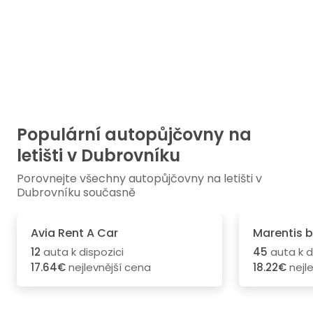
Populární autopůjčovny na
letišti v Dubrovníku
Porovnejte všechny autopůjčovny na letišti v
Dubrovníku současně
Avia Rent A Car
Marentis b
12
auta k dispozici
45
auta k d
17.64€
nejlevnější cena
18.22€
nejl