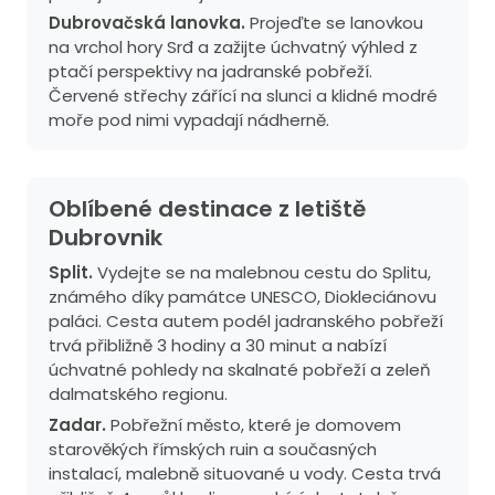
Dubrovačská lanovka.
Projeďte se lanovkou
na vrchol hory Srđ a zažijte úchvatný výhled z
ptačí perspektivy na jadranské pobřeží.
Červené střechy zářící na slunci a klidné modré
moře pod nimi vypadají nádherně.
Oblíbené destinace z letiště
Dubrovnik
Split.
Vydejte se na malebnou cestu do Splitu,
známého díky památce UNESCO, Diokleciánovu
paláci. Cesta autem podél jadranského pobřeží
trvá přibližně 3 hodiny a 30 minut a nabízí
úchvatné pohledy na skalnaté pobřeží a zeleň
dalmatského regionu.
Zadar.
Pobřežní město, které je domovem
starověkých římských ruin a současných
instalací, malebně situované u vody. Cesta trvá