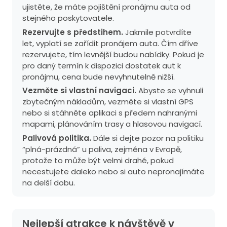
ujistěte, že máte pojištění pronájmu auta od
stejného poskytovatele.
Rezervujte s předstihem.
Jakmile potvrdíte
let, vyplatí se zařídit pronájem auta. Čím dříve
rezervujete, tím levnější budou nabídky. Pokud je
pro daný termín k dispozici dostatek aut k
pronájmu, cena bude nevyhnutelně nižší.
Vezměte si vlastní navigaci.
Abyste se vyhnuli
zbytečným nákladům, vezměte si vlastní GPS
nebo si stáhněte aplikaci s předem nahranými
mapami, plánováním trasy a hlasovou navigací.
Palivová politika.
Dále si dejte pozor na politiku
“plná-prázdná” u paliva, zejména v Evropě,
protože to může být velmi drahé, pokud
necestujete daleko nebo si auto nepronajímáte
na delší dobu.
Nejlepší atrakce k návštěvě v