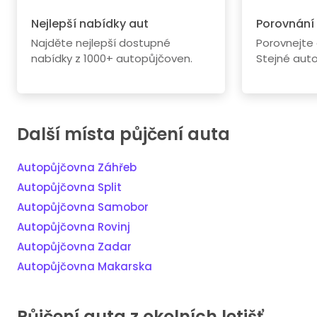
Nejlepší nabídky aut
Porovnání
Najděte nejlepší dostupné
Porovnejte
nabídky z 1000+ autopůjčoven.
Stejné aut
Další místa půjčení auta
Autopůjčovna Záhřeb
Autopůjčovna Split
Autopůjčovna Samobor
Autopůjčovna Rovinj
Autopůjčovna Zadar
Autopůjčovna Makarska
Půjčení auta z okolních letišť