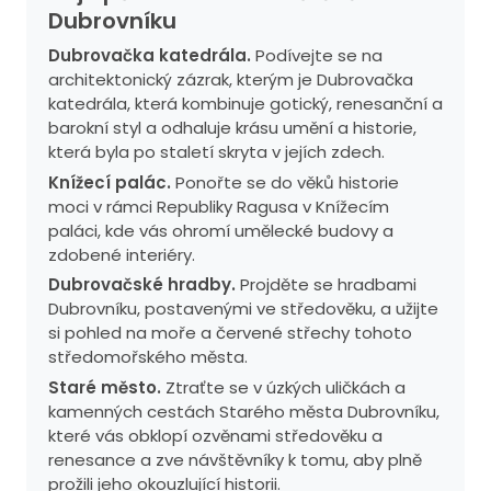
Dubrovníku
Dubrovačka katedrála.
Podívejte se na
architektonický zázrak, kterým je Dubrovačka
katedrála, která kombinuje gotický, renesanční a
barokní styl a odhaluje krásu umění a historie,
která byla po staletí skryta v jejích zdech.
Knížecí palác.
Ponořte se do věků historie
moci v rámci Republiky Ragusa v Knížecím
paláci, kde vás ohromí umělecké budovy a
zdobené interiéry.
Dubrovačské hradby.
Projděte se hradbami
Dubrovníku, postavenými ve středověku, a užijte
si pohled na moře a červené střechy tohoto
středomořského města.
Staré město.
Ztraťte se v úzkých uličkách a
kamenných cestách Starého města Dubrovníku,
které vás obklopí ozvěnami středověku a
renesance a zve návštěvníky k tomu, aby plně
prožili jeho okouzlující historii.