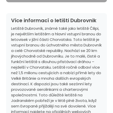
Více informací o letišti Dubrovnik
Letiště Dubrovník, známé také jako letiště Čilipi,
je největším letištěm a hlavní vstupní branou do
letovisek v jižní části Chorvatska. Toto letiště je
vstupní branou do úchvatného města Dubrovník
a celé Chorvatské republiky. Nachází se 20 km
jihovýchodně od Dubrovníku. Je to malé, čisté a
funkční letiště s dlouhou přistávací dráhou –
nejdelší v Chorvatsku. Letiště ročně odbaví více
než 1,5 milionu cestujících a nabízí přímé lety do
Velké Británie a mnoha dalších evropských
destinací. K dispozici jsou také sezónní lety
provozované aerolinkami a charterovými
společnostmi. Toto důležité letiště na
Jadranském pobřeží je v létě plné života, když
sem Evropané přijíždějí na své dovolené. Více
informací najdete na oficiálních webových