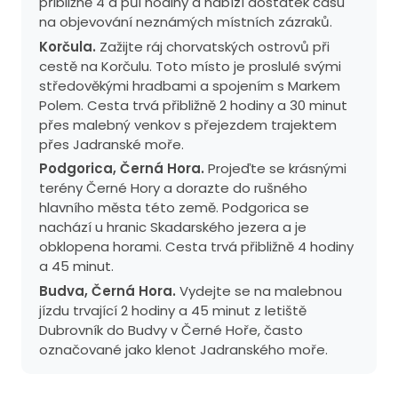
přibližně 4 a půl hodiny a nabízí dostatek času
na objevování neznámých místních zázraků.
Korčula.
Zažijte ráj chorvatských ostrovů při
cestě na Korčulu. Toto místo je proslulé svými
středověkými hradbami a spojením s Markem
Polem. Cesta trvá přibližně 2 hodiny a 30 minut
přes malebný venkov s přejezdem trajektem
přes Jadranské moře.
Podgorica, Černá Hora.
Projeďte se krásnými
terény Černé Hory a dorazte do rušného
hlavního města této země. Podgorica se
nachází u hranic Skadarského jezera a je
obklopena horami. Cesta trvá přibližně 4 hodiny
a 45 minut.
Budva, Černá Hora.
Vydejte se na malebnou
jízdu trvající 2 hodiny a 45 minut z letiště
Dubrovník do Budvy v Černé Hoře, často
označované jako klenot Jadranského moře.