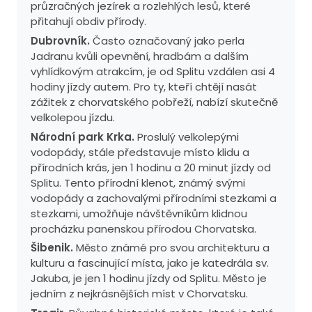
průzračných jezírek a rozlehlých lesů, které
přitahují obdiv přírody.
Dubrovník.
Často označovaný jako perla
Jadranu kvůli opevnění, hradbám a dalším
vyhlídkovým atrakcím, je od Splitu vzdálen asi 4
hodiny jízdy autem. Pro ty, kteří chtějí nasát
zážitek z chorvatského pobřeží, nabízí skutečně
velkolepou jízdu.
Národní park Krka.
Proslulý velkolepými
vodopády, stále představuje místo klidu a
přírodních krás, jen 1 hodinu a 20 minut jízdy od
Splitu. Tento přírodní klenot, známý svými
vodopády a zachovalými přírodními stezkami a
stezkami, umožňuje návštěvníkům klidnou
procházku panenskou přírodou Chorvatska.
Šibenik.
Město známé pro svou architekturu a
kulturu a fascinující místa, jako je katedrála sv.
Jakuba, je jen 1 hodinu jízdy od Splitu. Město je
jedním z nejkrásnějších míst v Chorvatsku.