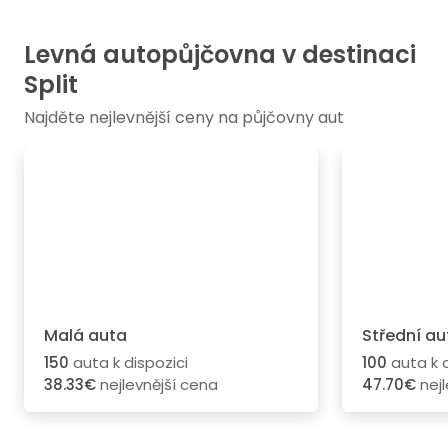
Levná autopůjčovna v destinaci
Split
Najděte nejlevnější ceny na půjčovny aut
Malá auta
Střední au
150
auta k dispozici
100
auta k d
38.33€
nejlevnější cena
47.70€
nejl