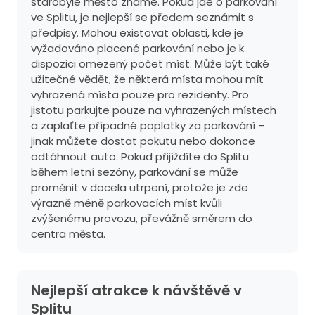
starobylé město známé. Pokud jde o parkování
ve Splitu, je nejlepší se předem seznámit s
předpisy. Mohou existovat oblasti, kde je
vyžadováno placené parkování nebo je k
dispozici omezený počet míst. Může být také
užitečné vědět, že některá místa mohou mít
vyhrazená místa pouze pro rezidenty. Pro
jistotu parkujte pouze na vyhrazených místech
a zaplaťte případné poplatky za parkování –
jinak můžete dostat pokutu nebo dokonce
odtáhnout auto. Pokud přijíždíte do Splitu
během letní sezóny, parkování se může
proměnit v docela utrpení, protože je zde
výrazně méně parkovacích míst kvůli
zvýšenému provozu, převážně směrem do
centra města.
Nejlepší atrakce k návštěvě v
Splitu