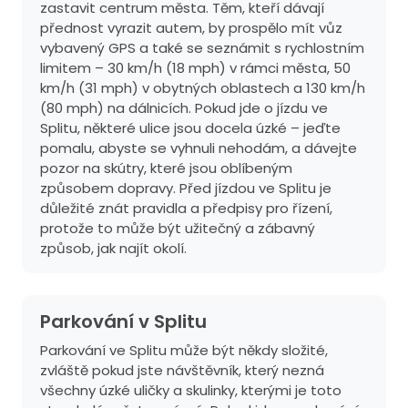
zastavit centrum města. Těm, kteří dávají
přednost vyrazit autem, by prospělo mít vůz
vybavený GPS a také se seznámit s rychlostním
limitem – 30 km/h (18 mph) v rámci města, 50
km/h (31 mph) v obytných oblastech a 130 km/h
(80 mph) na dálnicích. Pokud jde o jízdu ve
Splitu, některé ulice jsou docela úzké – jeďte
pomalu, abyste se vyhnuli nehodám, a dávejte
pozor na skútry, které jsou oblíbeným
způsobem dopravy. Před jízdou ve Splitu je
důležité znát pravidla a předpisy pro řízení,
protože to může být užitečný a zábavný
způsob, jak najít okolí.
Parkování v Splitu
Parkování ve Splitu může být někdy složité,
zvláště pokud jste návštěvník, který nezná
všechny úzké uličky a skulinky, kterými je toto