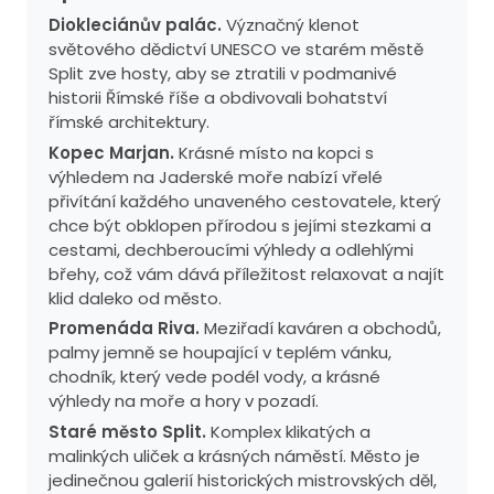
Diokleciánův palác.
Význačný klenot
světového dědictví UNESCO ve starém městě
Split zve hosty, aby se ztratili v podmanivé
historii Římské říše a obdivovali bohatství
římské architektury.
Kopec Marjan.
Krásné místo na kopci s
výhledem na Jaderské moře nabízí vřelé
přivítání každého unaveného cestovatele, který
chce být obklopen přírodou s jejími stezkami a
cestami, dechberoucími výhledy a odlehlými
břehy, což vám dává příležitost relaxovat a najít
klid daleko od město.
Promenáda Riva.
Meziřadí kaváren a obchodů,
palmy jemně se houpající v teplém vánku,
chodník, který vede podél vody, a krásné
výhledy na moře a hory v pozadí.
Staré město Split.
Komplex klikatých a
malinkých uliček a krásných náměstí. Město je
jedinečnou galerií historických mistrovských děl,