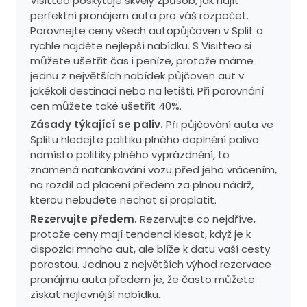
Visitteo poskytuje skvělý způsob, jak najít
perfektní pronájem auta pro váš rozpočet.
Porovnejte ceny všech autopůjčoven v Split a
rychle najděte nejlepší nabídku. S Visitteo si
můžete ušetřit čas i peníze, protože máme
jednu z největších nabídek půjčoven aut v
jakékoli destinaci nebo na letišti. Při porovnání
cen můžete také ušetřit 40%.
Zásady týkající se paliv.
Při půjčování auta ve
Splitu hledejte politiku plného doplnění paliva
namísto politiky plného vyprázdnění, to
znamená natankování vozu před jeho vrácením,
na rozdíl od placení předem za plnou nádrž,
kterou nebudete nechat si proplatit.
Rezervujte předem.
Rezervujte co nejdříve,
protože ceny mají tendenci klesat, když je k
dispozici mnoho aut, ale blíže k datu vaší cesty
porostou. Jednou z největších výhod rezervace
pronájmu auta předem je, že často můžete
získat nejlevnější nabídku.