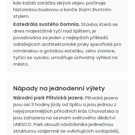
kde každá zatáčka skrývá objev, počínaje
historickou budovou a konče živým životním
stylem.
Katedrála svatého Domnia.
Stavba, která se
dnes majestátně tyčí nad Splitem, je
považována za jeden z nejlepších příkladů
odrážejících architektonické prvky specifické pro
románskou a gotickou estetiku; Jeho zvonice,
tyčící se vysoko, umožňuje úchvatný výhled na
město.
Nápady na jednodenní výlety
Národní park Plitvická jezera.
Plitvická jezera
jsou asi 3 hodiny jízdy od Splitu a jsou jednou z
nejvýznamnějších přírodních krás Chorvatska a
jsou zařazena na seznam světového dědictví
UNESCO. Park okouzlí návštěvníka jedinečnou
strukturou vzájemně se ovlivňujících vodopádů,