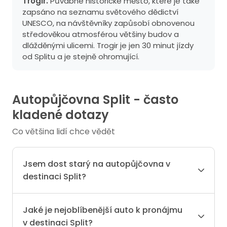
Trogir.
Půvabné historické město, které je také
zapsáno na seznamu světového dědictví
UNESCO, na návštěvníky zapůsobí obnovenou
středověkou atmosférou většiny budov a
dlážděnými ulicemi. Trogir je jen 30 minut jízdy
od Splitu a je stejně ohromující.
Autopůjčovna Split - často
kladené dotazy
Co většina lidí chce vědět
Jsem dost starý na autopůjčovna v
destinaci Split?
Jaké je nejoblíbenější auto k pronájmu
v destinaci Split?