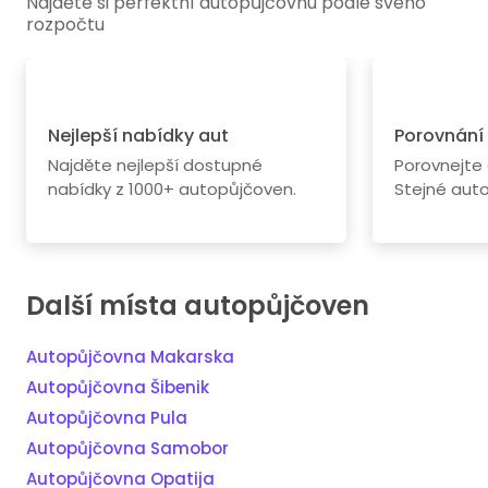
Najděte si perfektní autopůjčovnu podle svého
rozpočtu
Nejlepší nabídky aut
Porovnání
Najděte nejlepší dostupné
Porovnejte
nabídky z 1000+ autopůjčoven.
Stejné aut
Další místa autopůjčoven
Autopůjčovna Makarska
Autopůjčovna Šibenik
Autopůjčovna Pula
Autopůjčovna Samobor
Autopůjčovna Opatija