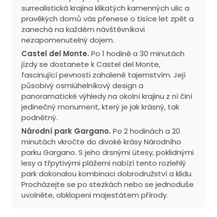
surrealistická krajina klikatých kamenných ulic a
pravěkých domů vás přenese o tisíce let zpět a
zanechá na každém návštěvníkovi
nezapomenutelný dojem.
Castel del Monte.
Po 1 hodině a 30 minutách
jízdy se dostanete k Castel del Monte,
fascinující pevnosti zahalené tajemstvím. Její
působivý osmiúhelníkový design a
panoramatické výhledy na okolní krajinu z ní činí
jedinečný monument, který je jak krásný, tak
podnětný.
Národní park Gargano.
Po 2 hodinách a 20
minutách vkročte do divoké krásy Národního
parku Gargano. S jeho drsnými útesy, poklidnými
lesy a třpytivými plážemi nabízí tento rozlehlý
park dokonalou kombinaci dobrodružství a klidu.
Procházejte se po stezkách nebo se jednoduše
uvolněte, obklopeni majestátem přírody.