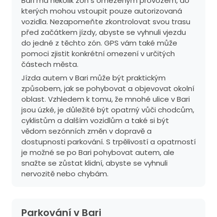
Bari má několik zón s omezeným provozem, do
kterých mohou vstoupit pouze autorizovaná
vozidla. Nezapomeňte zkontrolovat svou trasu
před začátkem jízdy, abyste se vyhnuli vjezdu
do jedné z těchto zón. GPS vám také může
pomoci zjistit konkrétní omezení v určitých
částech města.
Jízda autem v Bari může být praktickým
způsobem, jak se pohybovat a objevovat okolní
oblast. Vzhledem k tomu, že mnohé ulice v Bari
jsou úzké, je důležité být opatrný vůči chodcům,
cyklistům a dalším vozidlům a také si být
vědom sezónních změn v dopravě a
dostupnosti parkování. S trpělivostí a opatrností
je možné se po Bari pohybovat autem, ale
snažte se zůstat klidní, abyste se vyhnuli
nervozitě nebo chybám.
Parkování v Bari