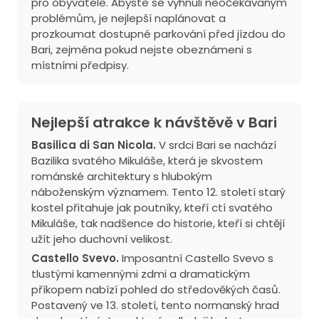
pro obyvatele. Abyste se vyhnuli neočekávaným
problémům, je nejlepší naplánovat a
prozkoumat dostupné parkování před jízdou do
Bari, zejména pokud nejste obeznámeni s
místními předpisy.
Nejlepší atrakce k návštěvě v Bari
Basilica di San Nicola.
V srdci Bari se nachází
Bazilika svatého Mikuláše, která je skvostem
románské architektury s hlubokým
náboženským významem. Tento 12. století starý
kostel přitahuje jak poutníky, kteří ctí svatého
Mikuláše, tak nadšence do historie, kteří si chtějí
užít jeho duchovní velikost.
Castello Svevo.
Imposantní Castello Svevo s
tlustými kamennými zdmi a dramatickým
příkopem nabízí pohled do středověkých časů.
Postavený ve 13. století, tento normanský hrad