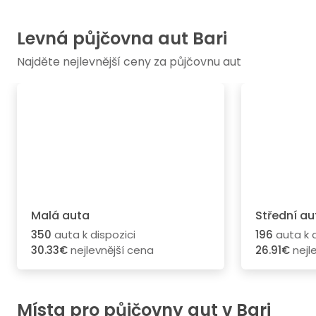
Levná půjčovna aut Bari
Najděte nejlevnější ceny za půjčovnu aut
Malá auta
Střední au
350
auta k dispozici
196
auta k d
30.33€
nejlevnější cena
26.91€
nejl
Místa pro půjčovny aut v Bari