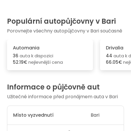
Populární autopůjčovny v Bari
Porovnejte všechny autopůjčovny v Bari současně
Automania
Drivalia
36
auta k dispozici
44
auta k d
52.19€
nejlevnější cena
66.05€
nejl
Informace o půjčovně aut
Užitečné informace před pronájmem auta v Bari
Místo vyzvednutí
Bari