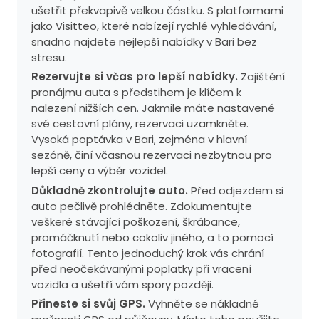
ušetřit překvapivě velkou částku. S platformami
jako Visitteo, které nabízejí rychlé vyhledávání,
snadno najdete nejlepší nabídky v Bari bez
stresu.
Rezervujte si včas pro lepší nabídky.
Zajištění
pronájmu auta s předstihem je klíčem k
nalezení nižších cen. Jakmile máte nastavené
své cestovní plány, rezervaci uzamkněte.
Vysoká poptávka v Bari, zejména v hlavní
sezóně, činí včasnou rezervaci nezbytnou pro
lepší ceny a výběr vozidel.
Důkladně zkontrolujte auto.
Před odjezdem si
auto pečlivě prohlédněte. Zdokumentujte
veškeré stávající poškození, škrábance,
promáčknutí nebo cokoliv jiného, a to pomocí
fotografií. Tento jednoduchý krok vás chrání
před neočekávanými poplatky při vracení
vozidla a ušetří vám spory později.
Přineste si svůj GPS.
Vyhněte se nákladné