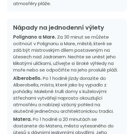
atmosféry pláže.
Nápady na jednodenní výlety
Polignano a Mare.
Za 30 minut se můžete
ocitnout v Polignanu a Mare, městě, které se
zdá být mistrovským dílem postaveným na
útesech nad Jadranem. Nechte se unést jeho
klikatými uličkami, užívejte si široké výhledy na
moře nebo se odpočiňte na jeho proslulé pláži.
Alberobello.
Po 1 hodině jízdy dorazíte do
Alberobella, místa, které jako by vypadlo z
pohádky. Malebné trulli domy s kuželovými
střechami vytvářejí naprosto okouzlující
atmosféru a nabízejí vzácný pohled na
skutečně jedinečnou architektonickou tradici.
Matera.
Po 1 hodině a 20 minutách se
dostanete do Matera, města vytesaného do
útesů s dávnými jeskynními obydlími. Jeho