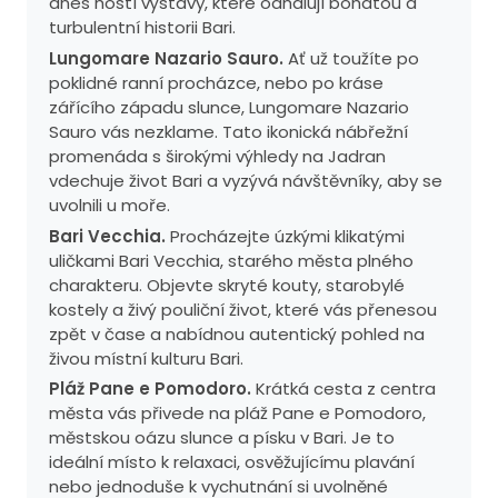
dnes hostí výstavy, které odhalují bohatou a
turbulentní historii Bari.
Lungomare Nazario Sauro.
Ať už toužíte po
poklidné ranní procházce, nebo po kráse
zářícího západu slunce, Lungomare Nazario
Sauro vás nezklame. Tato ikonická nábřežní
promenáda s širokými výhledy na Jadran
vdechuje život Bari a vyzývá návštěvníky, aby se
uvolnili u moře.
Bari Vecchia.
Procházejte úzkými klikatými
uličkami Bari Vecchia, starého města plného
charakteru. Objevte skryté kouty, starobylé
kostely a živý pouliční život, které vás přenesou
zpět v čase a nabídnou autentický pohled na
živou místní kulturu Bari.
Pláž Pane e Pomodoro.
Krátká cesta z centra
města vás přivede na pláž Pane e Pomodoro,
městskou oázu slunce a písku v Bari. Je to
ideální místo k relaxaci, osvěžujícímu plavání
nebo jednoduše k vychutnání si uvolněné