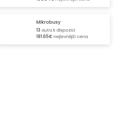
Mikrobusy
13
auta k dispozici
181.65€
nejlevnější cena