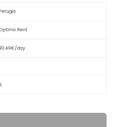
Perugia
Optimo Rent
90.49€/day
1
8