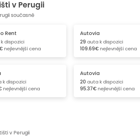
ti v Perugii
rugii současně
o Rent
Autovia
k dispozici
29
auta k dispozici
0€
nejlevnější cena
109.69€
nejlevnější cena
a
Autovia
 k dispozici
20
auta k dispozici
€
nejlevnější cena
95.37€
nejlevnější cena
ti v Perugii