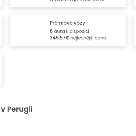
Prémiové vozy
6
auta k dispozici
345.57€
nejlevnější cena
 v Perugii