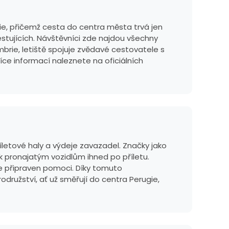
gie, přičemž cesta do centra města trvá jen
estujících. Návštěvníci zde najdou všechny
brie, letiště spojuje zvědavé cestovatele s
íce informací naleznete na oficiálních
říletové haly a výdeje zavazadel. Značky jako
 k pronajatým vozidlům ihned po příletu.
 je připraven pomoci. Díky tomuto
užství, ať už směřují do centra Perugie,