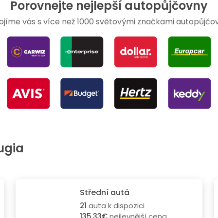
Porovnejte nejlepší autopůjčovny
ojíme vás s více než 1000 světovými značkami autopůjčo
ugia
Střední autá
21
auta k dispozici
135.33€
nejlevnější cena