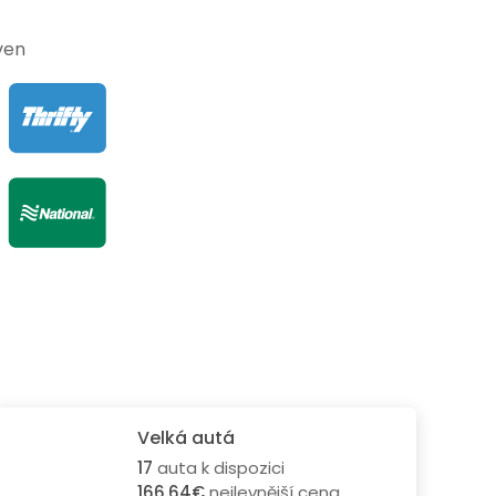
ven
Velká autá
17
auta k dispozici
166.64€
nejlevnější cena