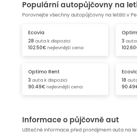
Populární autopůjčovny na letiš
Porovnejte všechny autopůjčovny na letišti v Pe
Ecovia
Optim
28
auta k dispozici
3
auta 
102.50€
nejlevnější cena
102.6
Optimo Rent
Ecovi
3
auta k dispozici
18
auta
90.49€
nejlevnější cena
90.49
Informace o půjčovně aut
Užitečné informace před pronájmem auta na letiš