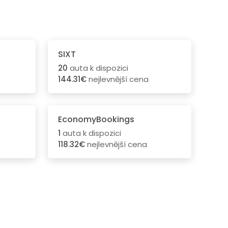
SIXT
20
auta k dispozici
144.31€
nejlevnější cena
EconomyBookings
1
auta k dispozici
118.32€
nejlevnější cena