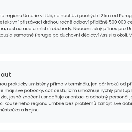
ho regionu Umbrie v Itálii, se nachází pouhých 12 km od Peru
efektivní přistávací dráhou ročně odbaví přibližně 500 000 c
na, restaurace a místní obchody. Neocenitelný přínos pro Um
ouzla samotné Perugie po duchovní dědictví Assisi a okolí. V
 aut
jsou prakticky umístěny přímo v terminálu, jen pár kroků od p
 zde mají své pobočky, což cestujícím umožňuje rychlý přístup
pozici, jasné značení usnadňuje orientaci a ochotný personál
kouzelného regionu Umbrie bez problémů zahájit své dobrodr
ěstečka a krajinu.