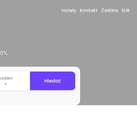
Hotely
Kontakt
Čeština
EUR
40%.
vzdání
Hledat
•