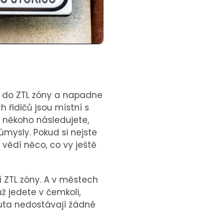
ět do ZTL zóny a napadne
h řidičů jsou místní s
ž někoho následujete,
mysly. Pokud si nejste
o vědí něco, co vy ještě
í ZTL zóny. A v městech
ž jedete v čemkoli,
auta nedostávají žádné