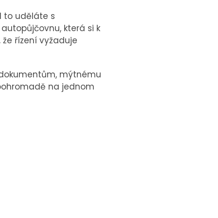
 to uděláte s
autopůjčovnu, která si k
 že řízení vyžaduje
ění, dokumentům, mýtnému
še pohromadě na jednom