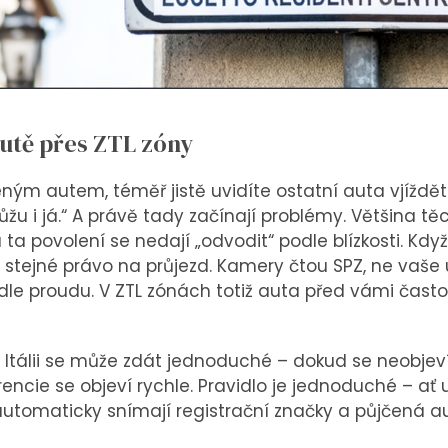
utě přes ZTL zóny
jčeným autem, téměř jistě uvidíte ostatní auta vjížd
můžu i já.“ A právě tady začínají problémy. Většina těc
ta povolení se nedají „odvodit“ podle blízkosti. Kdy
tejné právo na průjezd. Kamery čtou SPZ, ne vaše ú
 podle proudu. V ZTL zónách totiž auta před vámi čast
 Itálii se může zdát jednoduché – dokud se neobjev
encie se objeví rychle. Pravidlo je jednoduché – ať u
automaticky snímají registrační značky a půjčená 