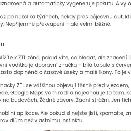
aznamená a automaticky vygeneruje pokutu. A vy o
ž po několika týdnech, někdy přes půjčovnu aut, kte
ky. Nepříjemné překvapení – ale velmi běžné.
nu
lížíte k ZTL zóně, pokud víte, co hledat, ale znače
vní vodítko je dopravní značka – bílá tabule s če
 často doplněná o časové úseky a malé ikony. To je v
značky ZTL se většinou objevují těsně před vjezdem, 
jede, Google Maps vám radí a najednou je to tam. Ka
y na budovách. Žádné závory. Žádní strážní. Jen tic
lní aplikace. Ale pokud si nejste jistí, zpomalte, z
pravidlům než vlastnímu instinktu.