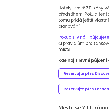
Hotely uvnitř ZTL zóny 
předstihem. Pokud tento
tomu přidá ještě vlastní
plánování.
Pokud si v Itálii půjčujet
či pravidlům pro tanko
místě.
Kde najít levné půjčení a
Rezervujte přes Discov
Rezervujte přes Econo
Města se ZTL zónami