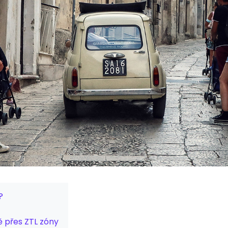
?
 přes ZTL zóny