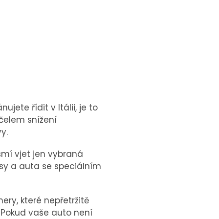
te řídit v Itálii, je to
čelem snížení
y.
smí vjet jen vybraná
busy a auta se speciálním
ery, které nepřetržitě
. Pokud vaše auto není