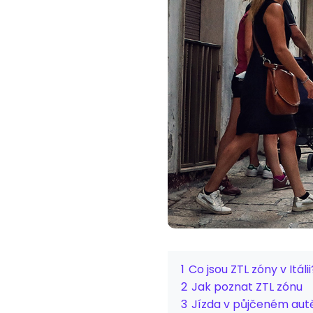
1
Co jsou ZTL zóny v Itálii
2
Jak poznat ZTL zónu
3
Jízda v půjčeném autě