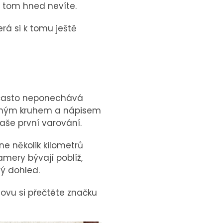
 tom hned nevíte.
rá si k tomu ještě
ní často neponechává
rveným kruhem a nápisem
aše první varování.
ne několik kilometrů
mery bývají poblíž,
hý dohled.
novu si přečtěte značku