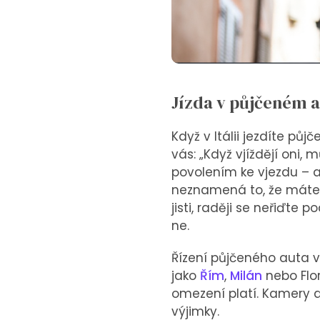
Jízda v půjčeném a
Když v Itálii jezdíte pů
vás: „Když vjíždějí oni, 
povolením ke vjezdu – a 
neznamená to, že máte s
jisti, raději se neřiďte
ne.
Řízení půjčeného auta v
jako
Řím
,
Milán
nebo Flor
omezení platí. Kamery 
výjimky.