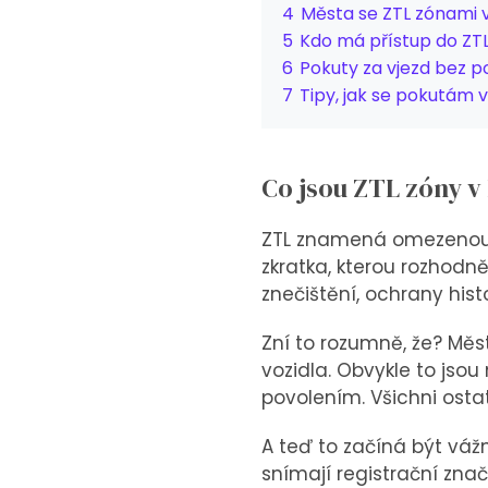
4
Města se ZTL zónami v 
5
Kdo má přístup do ZT
6
Pokuty za vjezd bez p
7
Tipy, jak se pokutám 
Co jsou ZTL zóny v I
ZTL znamená omezenou dop
zkratka, kterou rozhodn
znečištění, ochrany his
Zní to rozumně, že? Měs
vozidla. Obvykle to jsou
povolením. Všichni osta
A teď to začíná být vážn
snímají registrační zna