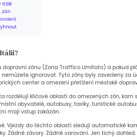
Itálii
L zón
ovolení
vyhnout
tálii?
ravní zónu (Zona Traffico Limitato) a pokud plánuje
ě nemůžete ignorovat. Tyto zóny byly zavedeny za ú
torických center a omezení přetížení městské doprav
ta rozdělují klíčové oblasti do omezených zón, kam 
 místní obyvatelé, autobusy, taxíky, turistické auto
tní mají vstup zakázán.
é. Vjezdy do těchto oblastí sledují automatické kam
čky. Žádné závory. Žádné varování. Jen tichý dohled