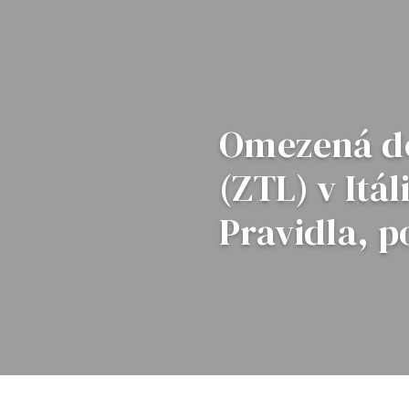
Omezená d
(ZTL) v Itál
Pravidla, p