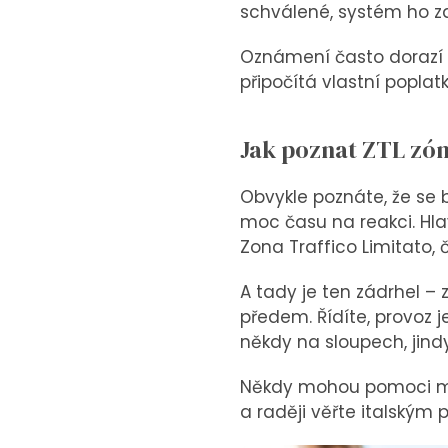
schválené, systém ho z
Oznámení často dorazí a
připočítá vlastní poplat
Jak poznat ZTL zó
Obvykle poznáte, že se b
moc času na reakci. Hla
Zona Traffico Limitato,
A tady je ten zádrhel – 
předem. Řídíte, provoz 
někdy na sloupech, jind
Někdy mohou pomoci mobi
a raději věřte italským 