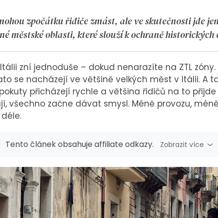
 mohou zpočátku řidiče zmást, ale ve skutečnosti jde j
é městské oblasti, které slouží k ochraně historických 
Itálii zní jednoduše – dokud nenarazíte na ZTL zóny
ato se nacházejí ve většině velkých měst v Itálii. A t
 pokuty přicházejí rychle a většina řidičů na to přijd
ují, všechno začne dávat smysl. Méně provozu, méně
 déle.
Tento článek obsahuje affiliate odkazy.
Zobrazit více