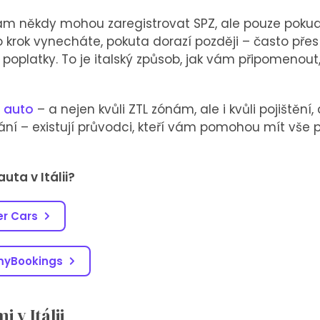
vám někdy mohou zaregistrovat SPZ, ale pouze pokud
 krok vynecháte, pokuta dorazí později – často přes 
 poplatky. To je italský způsob, jak vám připomenout,
e auto
– a nejen kvůli ZTL zónám, ale i kvůli pojišt
vání – existují průvodci, kteří vám pomohou mít v
uta v Itálii?
er Cars
myBookings
 v Itálii