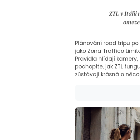
ZTL v Itálii
omezen
Plánování road tripu po 
jako Zona Traffico Limit
Pravidla hlídají kamery,
pochopíte, jak ZTL fung
zůstávají krásná o něco