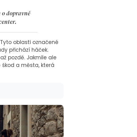
en o dopravně
center.
. Tyto oblasti označené
ady přichází háček.
e až pozdě. Jakmile ale
 škod a města, která