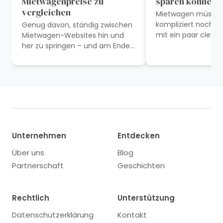
Mietwagenpreise zu
sparen können
vergleichen
Mietwagen müssen
kompliziert noch te
Genug davon, ständig zwischen
mit ein paar cleve
Mietwagen-Websites hin und
Entscheidungen sp
her zu springen – und am Ende
Anfang an Geld und
trotzdem zu viel zu zahlen?
den ersten Blick...
Dann probier Visitteo – das spart
dir...
Unternehmen
Entdecken
Über uns
Blog
Partnerschaft
Geschichten
Rechtlich
Unterstützung
Datenschutzerklärung
Kontakt