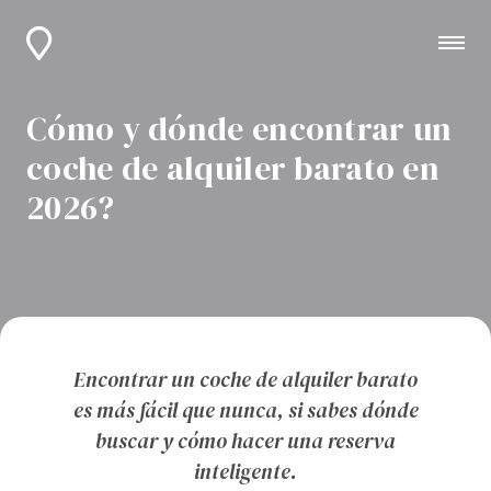
Cómo y dónde encontrar un
coche de alquiler barato en
2026?
Encontrar un coche de alquiler barato
es más fácil que nunca, si sabes dónde
buscar y cómo hacer una reserva
inteligente.