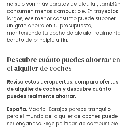
no solo son más baratos de alquilar, también
consumen menos combustible. En trayectos
largos, ese menor consumo puede suponer
un gran ahorro en tu presupuesto,
manteniendo tu coche de alquiler realmente
barato de principio a fin.
Descubre cuánto puedes ahorrar en
el alquiler de coches
Revisa estos aeropuertos, compara ofertas
de alquiler de coches y descubre cuánto
puedes realmente ahorrar.
España.
Madrid-Barajas parece tranquilo,
pero el mundo del alquiler de coches puede
ser engañoso. Elige políticas de combustible