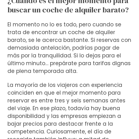
¿Cuándo es el mejor momento para
buscar un coche de alquiler barato?
El momento no lo es todo, pero cuando se
trata de encontrar un coche de alquiler
barato, se le acerca bastante. Si reservas con
demasiada antelación, podrías pagar de
más por la tranquilidad. Si lo dejas para el
último minuto… prepárate para tarifas dignas
de plena temporada alta.
La mayoría de los viajeros con experiencia
coinciden en que el mejor momento para
reservar es entre tres y seis semanas antes
del viaje. En ese plazo, todavía hay buena
disponibilidad y las empresas empiezan a
bajar precios para destacar frente a la
competencia. Curiosamente, el día de