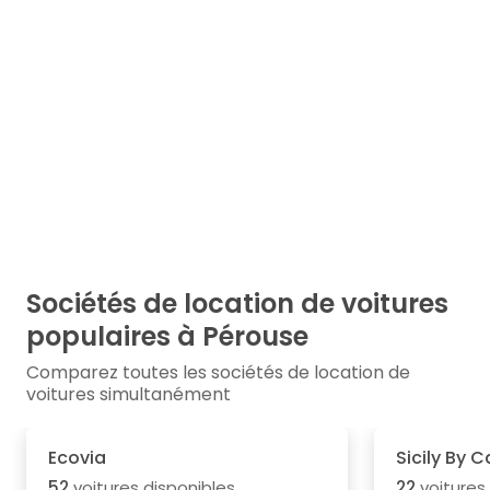
Sociétés de location de voitures
populaires à Pérouse
Comparez toutes les sociétés de location de
voitures simultanément
Ecovia
Sicily By C
52
voitures disponibles
22
voitures