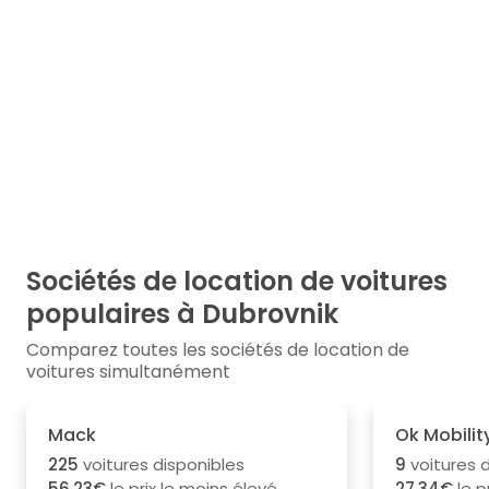
Sociétés de location de voitures
populaires à Dubrovnik
Comparez toutes les sociétés de location de
voitures simultanément
Mack
Ok Mobilit
225
voitures disponibles
9
voitures d
56.23€
le prix le moins élevé
27.34€
le p