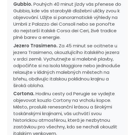
Gubbio.
Pouhých 40 minut jízdy vás přenese do
Gubbia, kde vás starobylé dlažební uličky zvou k
objevování. Užijte si panoramatické výhledy na
Umbrii z Palazzo dei Consoli nebo se ponořte
do nejstarší italské Corsa dei Ceri, živé tradice
plné barev a energie.
Jezero Trasimeno.
Za 45 minut se ocitnete u
jezera Trasimeno, okouzlujícího italského jezera
v srdci země. Vychutnejte si malebné plavby,
odpočiňte si na Isola Maggiore nebo jednoduše
relaxujte v klidných malebných městech na
břehu, obdivujíc italskou poklidnou krajinu a
široká obloha.
Cortona.
Hodinu cesty od Perugie se vydejte
objevovat kouzlo Cortony na vrcholu kopce.
Město, proslulé renesanční krásou a širokými
toskánskými krajinami, vás uchvátí svou
historickou atmosférou, která je nezbytnou
zastávkou pro všechny, kdo se nechali okouzlit
italským venkovem.