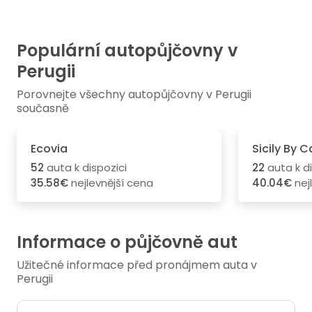
Populární autopůjčovny v
Perugii
Porovnejte všechny autopůjčovny v Perugii
současně
Ecovia
Sicily By C
52
auta k dispozici
22
auta k di
35.58€
nejlevnější cena
40.04€
nej
Informace o půjčovně aut
Užitečné informace před pronájmem auta v
Perugii