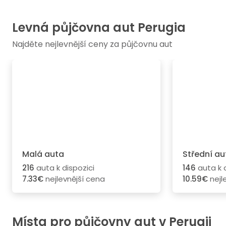
Levná půjčovna aut Perugia
Najděte nejlevnější ceny za půjčovnu aut
Malá auta
Střední au
216
auta k dispozici
146
auta k d
7.33€
nejlevnější cena
10.59€
nejl
Místa pro půjčovny aut v Perugii