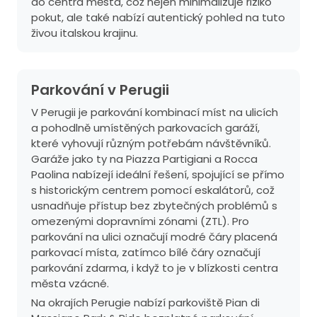
do centra města, což nejen minimalizuje riziko
pokut, ale také nabízí autentický pohled na tuto
živou italskou krajinu.
Parkování v Perugii
V Perugii je parkování kombinací míst na ulicích
a pohodlně umístěných parkovacích garáží,
které vyhovují různým potřebám návštěvníků.
Garáže jako ty na Piazza Partigiani a Rocca
Paolina nabízejí ideální řešení, spojující se přímo
s historickým centrem pomocí eskalátorů, což
usnadňuje přístup bez zbytečných problémů s
omezenými dopravními zónami (ZTL). Pro
parkování na ulici označují modré čáry placená
parkovací místa, zatímco bílé čáry označují
parkování zdarma, i když to je v blízkosti centra
města vzácné.
Na okrajích Perugie nabízí parkoviště Pian di