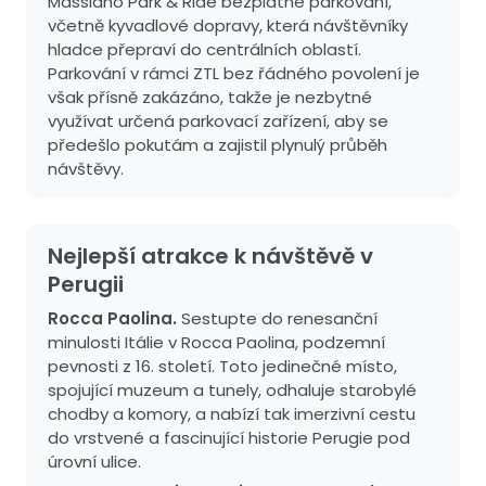
Massiano Park & Ride bezplatné parkování,
včetně kyvadlové dopravy, která návštěvníky
hladce přepraví do centrálních oblastí.
Parkování v rámci ZTL bez řádného povolení je
však přísně zakázáno, takže je nezbytné
využívat určená parkovací zařízení, aby se
předešlo pokutám a zajistil plynulý průběh
návštěvy.
Nejlepší atrakce k návštěvě v
Perugii
Rocca Paolina.
Sestupte do renesanční
minulosti Itálie v Rocca Paolina, podzemní
pevnosti z 16. století. Toto jedinečné místo,
spojující muzeum a tunely, odhaluje starobylé
chodby a komory, a nabízí tak imerzivní cestu
do vrstvené a fascinující historie Perugie pod
úrovní ulice.