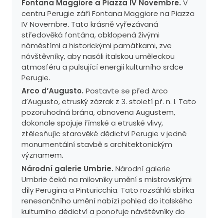
Fontana Maggiore a Piazza IV Novembre.
V
centru Perugie září Fontana Maggiore na Piazza
IV Novembre. Tato krásně vyřezávaná
středověká fontána, obklopená živými
náměstími a historickými památkami, zve
návštěvníky, aby nasáli italskou uměleckou
atmosféru a pulsující energii kulturního srdce
Perugie.
Arco d’Augusto.
Postavte se před Arco
d’Augusto, etruský zázrak z 3. století př. n. l. Tato
pozoruhodná brána, obnovena Augustem,
dokonale spojuje římské a etruské vlivy,
ztělesňujíc starověké dědictví Perugie v jedné
monumentální stavbě s architektonickým
významem.
Národní galerie Umbrie.
Národní galerie
Umbrie čeká na milovníky umění s mistrovskými
díly Perugina a Pinturicchia. Tato rozsáhlá sbírka
renesančního umění nabízí pohled do italského
kulturního dědictví a ponořuje návštěvníky do