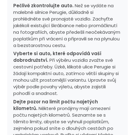
Pečlivě zkontrolujte auto.
Než se vydáte na
malebné silnice Perugie, důkladně si
prohlédněte své pronajaté vozidlo. Zachyťte
jakékoli existující škrábance nebo promáčknutí
na fotografiích, abyste předešli neočekávaným
poplatkům při vrácení a připravili se na plynulou
a bezstarostnou cestu.
Vyberte si auto, které odpovídá vaší
dobrodružství.
Při výběru vozidla zvažte své
cestovní potřeby. Úzké, klikaté ulice Perugie si
žádají kompaktní auto, zatímco větší skupiny si
mohou užít prostornější variantu. Upravte svůj
výběr podle povahy výletu, abyste zajistili
pohodlí a snadnost.
Dejte pozor na limit počtu najetých
kilometrů.
Některé pronájmy mají omezení
počtu najetých kilometrů. Seznamte se s
těmito limity, abyste se vyhnuli poplatkům,
zejména pokud sníte o dlouhých cestách po
umbrijském venkově. Buďte si vědomi těchto