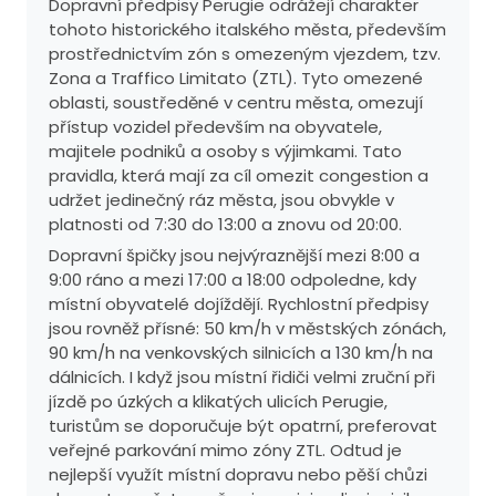
Dopravní předpisy Perugie odrážejí charakter
tohoto historického italského města, především
prostřednictvím zón s omezeným vjezdem, tzv.
Zona a Traffico Limitato (ZTL). Tyto omezené
oblasti, soustředěné v centru města, omezují
přístup vozidel především na obyvatele,
majitele podniků a osoby s výjimkami. Tato
pravidla, která mají za cíl omezit congestion a
udržet jedinečný ráz města, jsou obvykle v
platnosti od 7:30 do 13:00 a znovu od 20:00.
Dopravní špičky jsou nejvýraznější mezi 8:00 a
9:00 ráno a mezi 17:00 a 18:00 odpoledne, kdy
místní obyvatelé dojíždějí. Rychlostní předpisy
jsou rovněž přísné: 50 km/h v městských zónách,
90 km/h na venkovských silnicích a 130 km/h na
dálnicích. I když jsou místní řidiči velmi zruční při
jízdě po úzkých a klikatých ulicích Perugie,
turistům se doporučuje být opatrní, preferovat
veřejné parkování mimo zóny ZTL. Odtud je
nejlepší využít místní dopravu nebo pěší chůzi