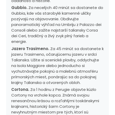
oddanosti a histórie.
Gubbio.
Za necelých 40 minút sa dostanete do
Gubbia, kde vás starobylé kamenné uličky
pozývajú na objavovanie. Obdivujte
panoramatický výhľad na Umbriju z Palazzo dei
Consoli alebo zažite najstarší taliansky Corsa
dei Ceri, tradičný a živý zvyk plný farieb a
energie.
Jazero Trasimeno.
Za 45 minút sa dostanete k
jazeru Trasimeno, očarujúcemu jazeru v srdci
Talianska. Užite si scenické plavby, oddychujte
na Isola Maggiore alebo jednoducho si
vychutnávajte pokojnú a malebnú atmosféru
prímorských miest, ponárajúc sa do pokojnej
krajiny Talianska a otvorených obloh.
Cortona.
Za 1 hodinu z Perugie objavte kúzlo
Cortony na vrchole kopca. Známá svojou
renesančnou krásou a rozľahlými toskánskymi
krajinami, historický šarm Cortony je
nevyhnutným miestom pre tých, ktorí sú