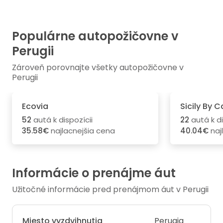
Populárne autopožičovne v
Perugii
Zároveň porovnajte všetky autopožičovne v
Perugii
Ecovia
Sicily By C
52
autá k dispozícii
22
autá k di
35.58€
najlacnejšia cena
40.04€
naj
Informácie o prenájme áut
Užitočné informácie pred prenájmom áut v Perugii
Miesto vyzdvihnutia
Perugia