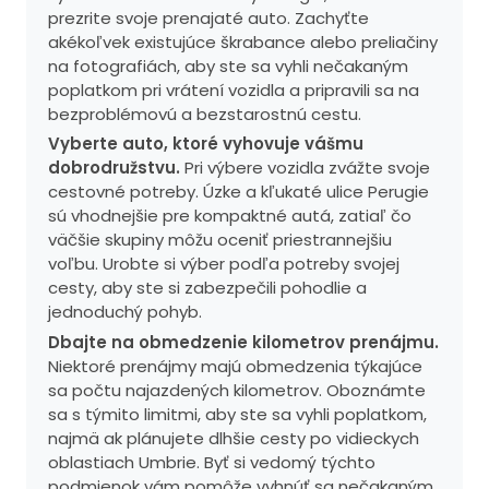
prezrite svoje prenajaté auto. Zachyťte
akékoľvek existujúce škrabance alebo preliačiny
na fotografiách, aby ste sa vyhli nečakaným
poplatkom pri vrátení vozidla a pripravili sa na
bezproblémovú a bezstarostnú cestu.
Vyberte auto, ktoré vyhovuje vášmu
dobrodružstvu.
Pri výbere vozidla zvážte svoje
cestovné potreby. Úzke a kľukaté ulice Perugie
sú vhodnejšie pre kompaktné autá, zatiaľ čo
väčšie skupiny môžu oceniť priestrannejšiu
voľbu. Urobte si výber podľa potreby svojej
cesty, aby ste si zabezpečili pohodlie a
jednoduchý pohyb.
Dbajte na obmedzenie kilometrov prenájmu.
Niektoré prenájmy majú obmedzenia týkajúce
sa počtu najazdených kilometrov. Oboznámte
sa s týmito limitmi, aby ste sa vyhli poplatkom,
najmä ak plánujete dlhšie cesty po vidieckych
oblastiach Umbrie. Byť si vedomý týchto
podmienok vám pomôže vyhnúť sa nečakaným