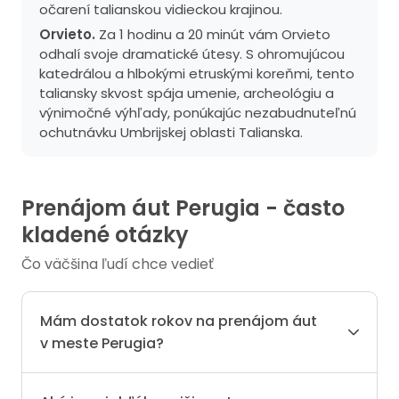
očarení talianskou vidieckou krajinou.
Orvieto.
Za 1 hodinu a 20 minút vám Orvieto
odhalí svoje dramatické útesy. S ohromujúcou
katedrálou a hlbokými etruskými koreňmi, tento
taliansky skvost spája umenie, archeológiu a
výnimočné výhľady, ponúkajúc nezabudnuteľnú
ochutnávku Umbrijskej oblasti Talianska.
Prenájom áut Perugia - často
kladené otázky
Čo väčšina ľudí chce vedieť
Mám dostatok rokov na prenájom áut
v meste Perugia?