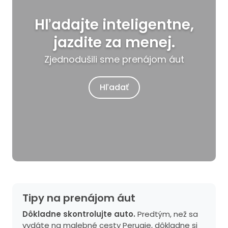
Hľadajte inteligentne,
jazdite za menej.
Zjednodušili sme prenájom áut
Hľadať
Tipy na prenájom áut
Dôkladne skontrolujte auto.
Predtým, než sa
vydáte na malebné cesty Perugie, dôkladne si