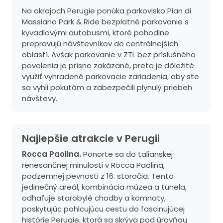
Na okrajoch Perugie ponúka parkovisko Pian di
Massiano Park & Ride bezplatné parkovanie s
kyvadlovými autobusmi, ktoré pohodlne
prepravujú návštevníkov do centrálnejších
oblastí. Avšak parkovanie v ZTL bez príslušného
povolenia je prísne zakázané, preto je dôležité
využiť vyhradené parkovacie zariadenia, aby ste
sa vyhli pokutám a zabezpečili plynulý priebeh
návštevy.
Najlepšie atrakcie v Perugii
Rocca Paolina.
Ponorte sa do talianskej
renesančnej minulosti v Rocca Paolina,
podzemnej pevnosti z 16. storočia. Tento
jedinečný areál, kombinácia múzea a tunela,
odhaľuje starobylé chodby a komnaty,
poskytujúc pohlcujúcu cestu do fascinujúcej
histórie Perugie, ktorá sa skrýva pod úrovňou