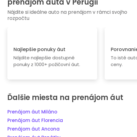
prenájom auta v Perugii
Nájdite si ideálne auto na prenájom v rámci svojho
rozpočtu
Najlepšie ponuky áut
Porovnanie
Nájdite najlepšie dostupné
To isté au
ponuky z 1000+ požičovní áut.
ceny.
Ďalšie miesta na prenájom áut
Prenájom áut Miláno
Prenájom áut Florencia
Prenájom áut Ancona