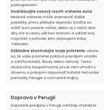
prekvapeniam.
Dodržiavajte časový rozvrh vrátenia auta.
Neskoré vrátenie môže znamenať ďalšie
poplatky, preto plánujte dopredu. Snažte sa
vrátiť auto presne načas, alebo aj o niečo skôr,
aby ste si cestu užili bez starostí a udržali svoj
rozpočet v pohode, kým objavujete krásy
Talianska.
Dôkladne skontrolujte svoje poistenie.
Uistite
sa, že vaše poistenie pokrýva prenájom vozidla
a zahŕňa krádež, škody alebo nehody. Tento
dodatočný bezpečnostný prvok vám umožní s
dôverou a pokojom objavovať bohaté historické
pamiatky Perugie a rozmanité krajiny.
Doprava v Perugii
Dopravné predpisy v Perugii odrážajú charakter