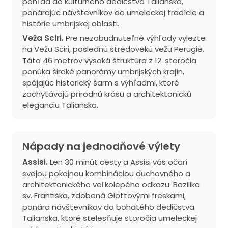
pohľad do kultúrneho dedičstva Talianska,
ponárajúc návštevníkov do umeleckej tradície a
histórie umbrijskej oblasti.
Veža Sciri.
Pre nezabudnuteľné výhľady vylezte
na Vežu Sciri, poslednú stredovekú vežu Perugie.
Táto 46 metrov vysoká štruktúra z 12. storočia
ponúka široké panorámy umbrijských krajín,
spájajúc historický šarm s výhľadmi, ktoré
zachytávajú prírodnú krásu a architektonickú
eleganciu Talianska.
Nápady na jednodňové výlety
Assisi.
Len 30 minút cesty a Assisi vás očarí
svojou pokojnou kombináciou duchovného a
architektonického veľkolepého odkazu. Bazilika
sv. Františka, zdobená Giottovými freskami,
ponára návštevníkov do bohatého dedičstva
Talianska, ktoré stelesňuje storočia umeleckej