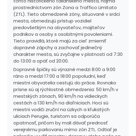
tohto historického talianskeho mesta, najmä
prostredníctvom zón Zona a Traffico Limitato
(ZTL). Tieto obmedzené zóny, situované v srdci
mesta, obmedzujú prístup vozidiel
predovšetkým na obyvateľov, majiteľov
podnikov a osoby s osobitnými povoleniami.
Tieto pravidlá, ktoré majú za cieľ zmierniť
dopravné zápchy a zachovať jedinečný
charakter mesta, sú zvyčajne v platnosti od 7:30
do 13:00 a opäť od 20:00.
Dopravné špičky sú výrazné medzi 8:00 a 9:00
ráno a medzi 17:00 a 18:00 popoludní, keď
miestni obyvatelia cestujú do práce. Rovnako
prísne sú aj rýchlostné obmedzenia: 50 km/h v
mestských zónach, 90 km/h na vidieckych
cestách a 130 km/h na diaľniciach. Hoci sú
miestni vodiči zruční na úzkych a kľukatých
uliciach Perugie, turistom sa odporúča
opatrnosť, pričom by mali dávať prednosť
verejnému parkovaniu mimo zón ZTL. Odtiaľ je