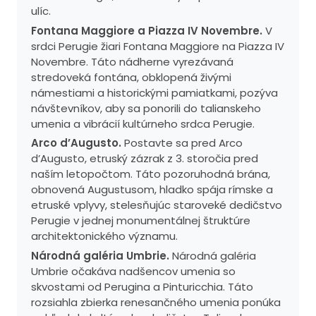
ulíc.
Fontana Maggiore a Piazza IV Novembre.
V
srdci Perugie žiari Fontana Maggiore na Piazza IV
Novembre. Táto nádherne vyrezávaná
stredoveká fontána, obklopená živými
námestiami a historickými pamiatkami, pozýva
návštevníkov, aby sa ponorili do talianskeho
umenia a vibrácií kultúrneho srdca Perugie.
Arco d’Augusto.
Postavte sa pred Arco
d’Augusto, etruský zázrak z 3. storočia pred
naším letopočtom. Táto pozoruhodná brána,
obnovená Augustusom, hladko spája rímske a
etruské vplyvy, stelesňujúc staroveké dedičstvo
Perugie v jednej monumentálnej štruktúre
architektonického významu.
Národná galéria Umbrie.
Národná galéria
Umbrie očakáva nadšencov umenia so
skvostami od Perugina a Pinturicchia. Táto
rozsiahla zbierka renesančného umenia ponúka