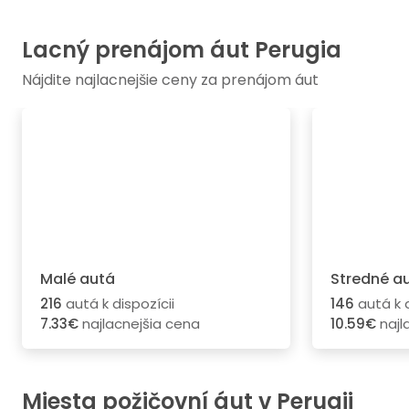
Lacný prenájom áut Perugia
Nájdite najlacnejšie ceny za prenájom áut
Malé autá
Stredné a
216
autá k dispozícii
146
autá k d
7.33€
najlacnejšia cena
10.59€
najl
Miesta požičovní áut v Perugii