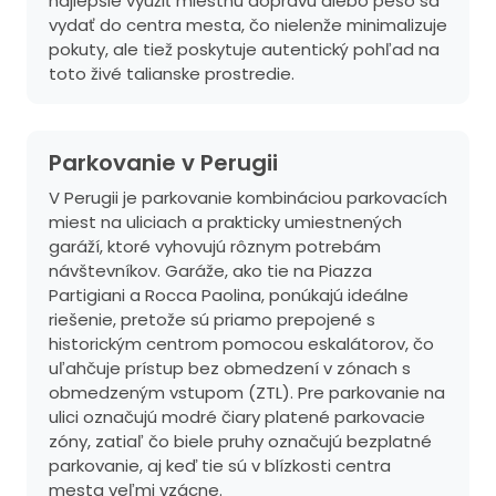
najlepšie využiť miestnu dopravu alebo pešo sa
vydať do centra mesta, čo nielenže minimalizuje
pokuty, ale tiež poskytuje autentický pohľad na
toto živé talianske prostredie.
Parkovanie v Perugii
V Perugii je parkovanie kombináciou parkovacích
miest na uliciach a prakticky umiestnených
garáží, ktoré vyhovujú rôznym potrebám
návštevníkov. Garáže, ako tie na Piazza
Partigiani a Rocca Paolina, ponúkajú ideálne
riešenie, pretože sú priamo prepojené s
historickým centrom pomocou eskalátorov, čo
uľahčuje prístup bez obmedzení v zónach s
obmedzeným vstupom (ZTL). Pre parkovanie na
ulici označujú modré čiary platené parkovacie
zóny, zatiaľ čo biele pruhy označujú bezplatné
parkovanie, aj keď tie sú v blízkosti centra
mesta veľmi vzácne.