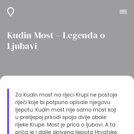
Kudin Most – Legenda o
Ljubavi
Za Kudin most na rijeci Krupi ne postoje
riječi koje bi potpuno opisale njegovu
ljepotu. Kudin most nije samo most koji
u prelijepoj prirodi spaja dvije obale
rijeke Krupe. Most je priča o ljubavi. A ta
priča je i dalje skrivena ljepota Hrvatske.