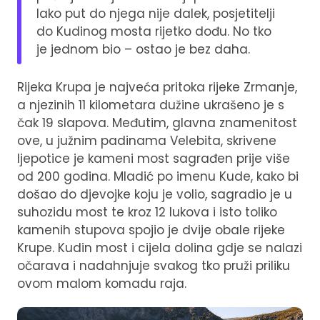
Iako put do njega nije dalek, posjetitelji
do Kudinog mosta rijetko dođu. No tko
je jednom bio – ostao je bez daha.
Rijeka Krupa je najveća pritoka rijeke Zrmanje,
a njezinih 11 kilometara dužine ukrašeno je s
čak 19 slapova. Međutim, glavna znamenitost
ove, u južnim padinama Velebita, skrivene
ljepotice je kameni most sagrađen prije više
od 200 godina. Mladić po imenu Kude, kako bi
došao do djevojke koju je volio, sagradio je u
suhozidu most te kroz 12 lukova i isto toliko
kamenih stupova spojio je dvije obale rijeke
Krupe. Kudin most i cijela dolina gdje se nalazi
očarava i nadahnjuje svakog tko pruži priliku
ovom malom komadu raja.