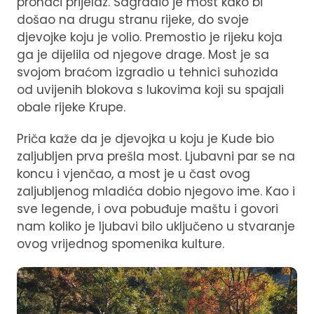
pronaći prijelaz. Sagradio je most kako bi
došao na drugu stranu rijeke, do svoje
djevojke koju je volio. Premostio je rijeku koja
ga je dijelila od njegove drage. Most je sa
svojom braćom izgradio u tehnici suhozida
od uvijenih blokova s lukovima koji su spajali
obale rijeke Krupe.
Priča kaže da je djevojka u koju je Kude bio
zaljubljen prva prešla most. Ljubavni par se na
koncu i vjenčao, a most je u čast ovog
zaljubljenog mladića dobio njegovo ime. Kao i
sve legende, i ova pobuđuje maštu i govori
nam koliko je ljubavi bilo uključeno u stvaranje
ovog vrijednog spomenika kulture.