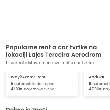
Popularne rent a car tvrtke na
lokaciji Lajes Terceira Aerodrom
Usporedite istovremeno sve rent a car tvrtke
Way2Azores Rent
AddCar
5
automobila dostupno
9
automobi
41.83€
najjeftinija cijena
47.36€
najj
Dobro je znati