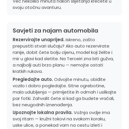
Već nekoliko minuta nakon slijetanja krećete u
svoju otočnu avanturu.
Savjeti za najam automobila
Rezervirajte unaprijed.
Iskreno, zašto
prepustiti stvari slučaju? Ako auto rezervirate
ranije, dobit ćete bolju cijenu, model koji želite i
mir u glavi kad sletite. Na Terceiri zna biti gužva,
a najbolji auti brzo planu — nemojte ostati
kratkih rukava.
Pregledajte auto.
Odvojite minutu, obiđite
vozilo i dobro pogledajte. Sitne ogrebotine,
mala udubljenja — primijetite ih odmah i uslikajte
par fotki. Zahvalit ćete si kad ga budete vraćali,
bez neugodnih iznenađenja.
Upoznajte lokalna pravila.
Vožnja ovdje ima
svoj ritam — kružni tokovi na svakom koraku,
uske ulice, a ponekad vam na cestu izleti i