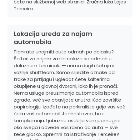
ćete na službenoj web stranici:
Zračna luka Lajes
Terceira
Lokacija ureda za najam
automobila
Planirate unajmiti auto odmah po dolasku?
Šalteri za najam vozila nalaze se odmah u
dolaznom terminalu — nema dugih šetnji ni
vožnje shuttleom. Samo slijedite oznake od
trake za prtljagu i ugledat ćete šalterima
okupljene u glavnoj dvorani, lako ih je pronaći.
Nema usluge preuzimanja automobila ispred
zgrade, već sve obavljate unutra. Kad završite
papirologiju, izađete na parkiralište gdje vas već
čeka vaš automobil. Jednostavno, bez
kompliciranja. Ljubazno osoblje vam pomogne
oko svega i odvede vas ravno do auta — sve
teče glatko. Spremni za istraživanje Terceire?