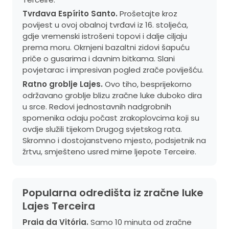
Tvrđava Espírito Santo.
Prošetajte kroz
povijest u ovoj obalnoj tvrđavi iz 16. stoljeća,
gdje vremenski istrošeni topovi i dalje ciljaju
prema moru. Okrnjeni bazaltni zidovi šapuću
priče o gusarima i davnim bitkama. Slani
povjetarac i impresivan pogled zrače poviješću.
Ratno groblje Lajes.
Ovo tiho, besprijekorno
održavano groblje blizu zračne luke duboko dira
u srce. Redovi jednostavnih nadgrobnih
spomenika odaju počast zrakoplovcima koji su
ovdje služili tijekom Drugog svjetskog rata.
Skromno i dostojanstveno mjesto, podsjetnik na
žrtvu, smješteno usred mirne ljepote Terceire.
Popularna odredišta iz zračne luke
Lajes Terceira
Praia da Vitória.
Samo 10 minuta od zračne