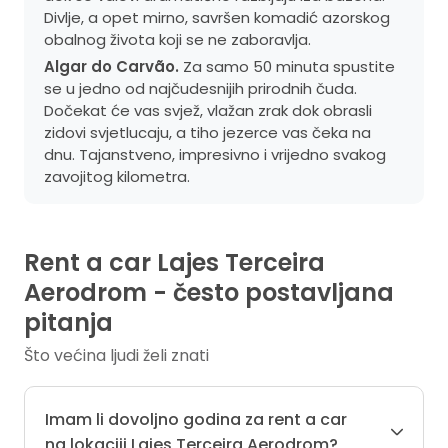
Divlje, a opet mirno, savršen komadić azorskog
obalnog života koji se ne zaboravlja.
Algar do Carvão.
Za samo 50 minuta spustite
se u jedno od najčudesnijih prirodnih čuda.
Dočekat će vas svjež, vlažan zrak dok obrasli
zidovi svjetlucaju, a tiho jezerce vas čeka na
dnu. Tajanstveno, impresivno i vrijedno svakog
zavojitog kilometra.
Rent a car Lajes Terceira
Aerodrom - često postavljana
pitanja
Što većina ljudi želi znati
Imam li dovoljno godina za rent a car
na lokaciji Lajes Terceira Aerodrom?