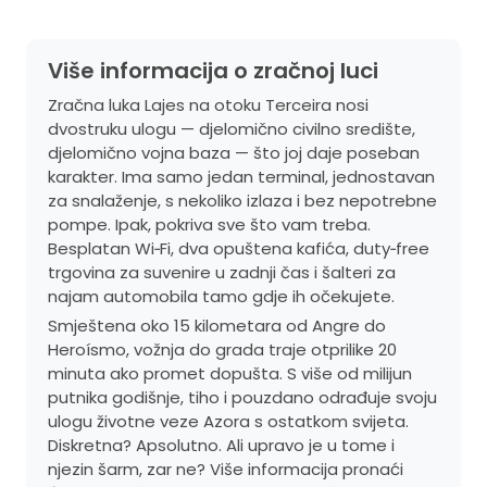
Više informacija o zračnoj luci
Zračna luka Lajes na otoku Terceira nosi
dvostruku ulogu — djelomično civilno središte,
djelomično vojna baza — što joj daje poseban
karakter. Ima samo jedan terminal, jednostavan
za snalaženje, s nekoliko izlaza i bez nepotrebne
pompe. Ipak, pokriva sve što vam treba.
Besplatan Wi‑Fi, dva opuštena kafića, duty‑free
trgovina za suvenire u zadnji čas i šalteri za
najam automobila tamo gdje ih očekujete.
Smještena oko 15 kilometara od Angre do
Heroísmo, vožnja do grada traje otprilike 20
minuta ako promet dopušta. S više od milijun
putnika godišnje, tiho i pouzdano odrađuje svoju
ulogu životne veze Azora s ostatkom svijeta.
Diskretna? Apsolutno. Ali upravo je u tome i
njezin šarm, zar ne? Više informacija pronaći