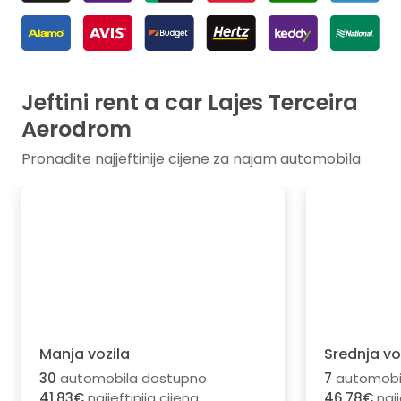
Jeftini rent a car Lajes Terceira
Aerodrom
Pronađite najjeftinije cijene za najam automobila
Manja vozila
Srednja vo
30
automobila dostupno
7
automobi
41.83€
najjeftinija cijena
46.78€
najj