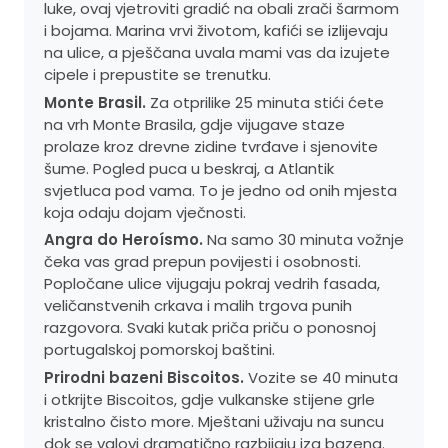
luke, ovaj vjetroviti gradić na obali zrači šarmom
i bojama. Marina vrvi životom, kafići se izlijevaju
na ulice, a pješčana uvala mami vas da izujete
cipele i prepustite se trenutku.
Monte Brasil.
Za otprilike 25 minuta stići ćete
na vrh Monte Brasila, gdje vijugave staze
prolaze kroz drevne zidine tvrđave i sjenovite
šume. Pogled puca u beskraj, a Atlantik
svjetluca pod vama. To je jedno od onih mjesta
koja odaju dojam vječnosti.
Angra do Heroísmo.
Na samo 30 minuta vožnje
čeka vas grad prepun povijesti i osobnosti.
Popločane ulice vijugaju pokraj vedrih fasada,
veličanstvenih crkava i malih trgova punih
razgovora. Svaki kutak priča priču o ponosnoj
portugalskoj pomorskoj baštini.
Prirodni bazeni Biscoitos.
Vozite se 40 minuta
i otkrijte Biscoitos, gdje vulkanske stijene grle
kristalno čisto more. Mještani uživaju na suncu
dok se valovi dramatično razbijaju iza bazena.