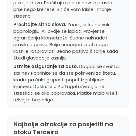
pokoja krava. Pročitajte par osnovnih pravila
prije nego krenete. Bit će vam lakše i manje
stresno.
Pročitajte sitna slova.
Znam, nitko ne voli
papirologiju. Ali ovdje se isplati. Provjerite
ograničenja kilometraže, čudne naknade i
pravila o gorivu. Bolje unaprijed znati nego
kasnije raspravljati. Jedno pažljivo čitanje sada
štedi glavobolje kasnije.
Uzmite osiguranje za auto.
Dogodi se svašta,
zar ne? Pobrinite se da ste pokriveni za štetu,
krađu, pa čak i gluposti poput izgubljenih
ključeva. Došli ste u Portugal uživati, a ne
stresirati se oko popravaka. Platite malo više i
uživajte bez brige.
Najbolje atrakcije za posjetiti na
otoku Terceira