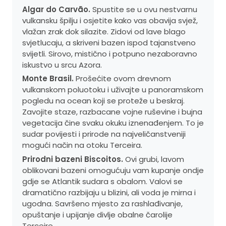
Algar do Carvão.
Spustite se u ovu nestvarnu
vulkansku špilju i osjetite kako vas obavija svjež,
vlažan zrak dok silazite. Zidovi od lave blago
svjetlucaju, a skriveni bazen ispod tajanstveno
svijetli. Sirovo, mistično i potpuno nezaboravno
iskustvo u srcu Azora.
Monte Brasil.
Prošećite ovom drevnom
vulkanskom poluotoku i uživajte u panoramskom
pogledu na ocean koji se proteže u beskraj.
Zavojite staze, razbacane vojne ruševine i bujna
vegetacija čine svaku okuku iznenađenjem. To je
sudar povijesti i prirode na najveličanstveniji
mogući način na otoku Terceira.
Prirodni bazeni Biscoitos.
Ovi grubi, lavom
oblikovani bazeni omogućuju vam kupanje ondje
gdje se Atlantik sudara s obalom. Valovi se
dramatično razbijaju u blizini, ali voda je mirna i
ugodna. Savršeno mjesto za rashlađivanje,
opuštanje i upijanje divlje obalne čarolije
Terceire.