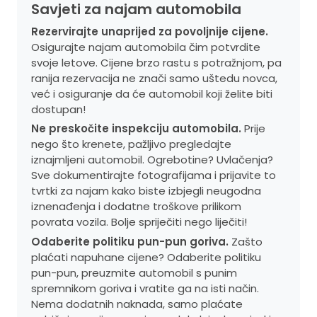
Savjeti za najam automobila
Rezervirajte unaprijed za povoljnije cijene.
Osigurajte najam automobila čim potvrdite
svoje letove. Cijene brzo rastu s potražnjom, pa
ranija rezervacija ne znači samo uštedu novca,
već i osiguranje da će automobil koji želite biti
dostupan!
Ne preskočite inspekciju automobila.
Prije
nego što krenete, pažljivo pregledajte
iznajmljeni automobil. Ogrebotine? Uvlačenja?
Sve dokumentirajte fotografijama i prijavite to
tvrtki za najam kako biste izbjegli neugodna
iznenađenja i dodatne troškove prilikom
povrata vozila. Bolje spriječiti nego liječiti!
Odaberite politiku pun-pun goriva.
Zašto
plaćati napuhane cijene? Odaberite politiku
pun-pun, preuzmite automobil s punim
spremnikom goriva i vratite ga na isti način.
Nema dodatnih naknada, samo plaćate