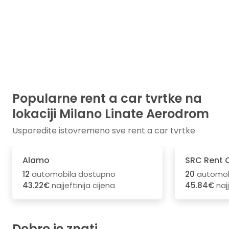
Popularne rent a car tvrtke na
lokaciji Milano Linate Aerodrom
Usporedite istovremeno sve rent a car tvrtke
Alamo
SRC Rent 
12
automobila dostupno
20
automob
43.22€
najjeftinija cijena
45.84€
najj
Dobro je znati