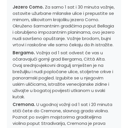
Jezero Como.
Za samo 1 sat i 30 minuta vožnje,
ostavite užurbane milanske ulice i prepustite se
mirnom, slikovitom krajoliku jezera Como.
Okruženo šarmantnim gradićima poput Bellagia
i obrubljeno impozantnim planinama, ovo jezero
nudi savršeno opuštanje. Vožnje brodom, bujni
vrtovi i raskošne vile samo čekaju da ih istražite.
Bergamo.
Vožnja od 1 sat odvest će vas u
očaravajući gornji grad Bergama, Città Alta.
Ovaj srednjovjekovni dragulj smješten je na
brežuljku i nudi popločane ulice, stoljetne crkve i
panoramski pogled. Izgubite se u njegovim
uskim uličicama, istražite venecijanske zidine i
uživajte u bogatoj povijesti utkanom u svaki
kutak.
Cremona.
U ugodnoj vožnji od 1 sat i 20 minuta
stići ćete do Cremone, slavnog grada violina.
Poznat po svojim majstorima graditeljima
violina poput Stradivarija, Cremona je prava