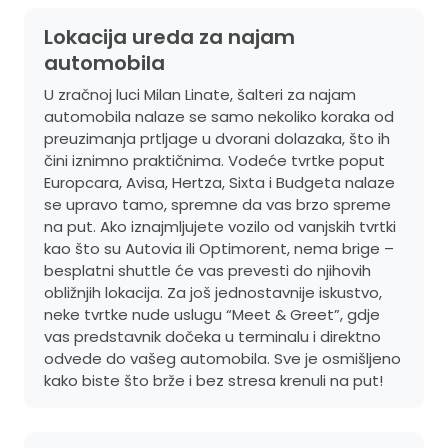
Lokacija ureda za najam
automobila
U zračnoj luci Milan Linate, šalteri za najam
automobila nalaze se samo nekoliko koraka od
preuzimanja prtljage u dvorani dolazaka, što ih
čini iznimno praktičnima. Vodeće tvrtke poput
Europcara, Avisa, Hertza, Sixta i Budgeta nalaze
se upravo tamo, spremne da vas brzo spreme
na put. Ako iznajmljujete vozilo od vanjskih tvrtki
kao što su Autovia ili Optimorent, nema brige –
besplatni shuttle će vas prevesti do njihovih
obližnjih lokacija. Za još jednostavnije iskustvo,
neke tvrtke nude uslugu “Meet & Greet”, gdje
vas predstavnik dočeka u terminalu i direktno
odvede do vašeg automobila. Sve je osmišljeno
kako biste što brže i bez stresa krenuli na put!