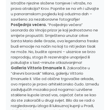
istražite njezine složene tornjeve i vitraže, no
prava atrakcija? Krov. Popnite se na vrh i uživajte
u panoramskom pogledu koji oduzima dah –
savršeno za nezaboravne fotografije!
Posljednja večera.
“Posljednja večera”
Leonarda da Vincija prizor je koji jednostavno ne
smijete propustiti. Smještena unutar crkve
Santa Maria delle Grazie, ova legendarna freska
budi emocije na način na koji to niti jedan tisak
ne može. No, budite oprezni – ulaznice se brzo
rasprodaju, stoga ih rezervirajte unaprijed ili
pokušajte s last-minute otkazivanjima!
Galleria Vittorio Emanuele II.
Zakoračite u
“dnevni boravak” Milana, galeriju Vittorio
Emanuele II. Više od obične trgovačke arkade,
ovo mjesto je pravo arhitektonsko čudo. Između
zadivljujućih mozaika pod nogama i uzvišene
staklene kupole iznad vas, osjećat ćete se kao
da ste zakoračili u drugi svijet. Bilo da se radi o
razgledavanju izloga ili luksuznoj kupnji u Pradi,