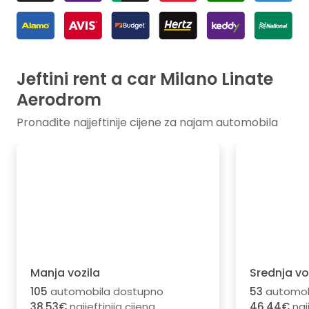
Jeftini rent a car Milano Linate
Aerodrom
Pronađite najjeftinije cijene za najam automobila
Manja vozila
Srednja vo
105
automobila dostupno
53
automob
38.53€
najjeftinija cijena
46.44€
najj