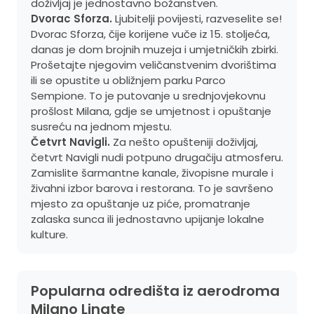
doživljaj je jednostavno božanstven.
Dvorac Sforza.
Ljubitelji povijesti, razveselite se!
Dvorac Sforza, čije korijene vuče iz 15. stoljeća,
danas je dom brojnih muzeja i umjetničkih zbirki.
Prošetajte njegovim veličanstvenim dvorištima
ili se opustite u obližnjem parku Parco
Sempione. To je putovanje u srednjovjekovnu
prošlost Milana, gdje se umjetnost i opuštanje
susreću na jednom mjestu.
Četvrt Navigli.
Za nešto opušteniji doživljaj,
četvrt Navigli nudi potpuno drugačiju atmosferu.
Zamislite šarmantne kanale, živopisne murale i
živahni izbor barova i restorana. To je savršeno
mjesto za opuštanje uz piće, promatranje
zalaska sunca ili jednostavno upijanje lokalne
kulture.
Popularna odredišta iz aerodroma
Milano Linate