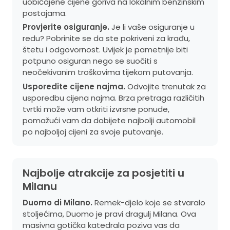
uobičajene cijene goriva na lokalnim benzinskim
postajama.
Provjerite osiguranje.
Je li vaše osiguranje u
redu? Pobrinite se da ste pokriveni za krađu,
štetu i odgovornost. Uvijek je pametnije biti
potpuno osiguran nego se suočiti s
neočekivanim troškovima tijekom putovanja.
Usporedite cijene najma.
Odvojite trenutak za
usporedbu cijena najma. Brza pretraga različitih
tvrtki može vam otkriti izvrsne ponude,
pomažući vam da dobijete najbolji automobil
po najboljoj cijeni za svoje putovanje.
Najbolje atrakcije za posjetiti u
Milanu
Duomo di Milano.
Remek-djelo koje se stvaralo
stoljećima, Duomo je pravi dragulj Milana. Ova
masivna gotička katedrala poziva vas da