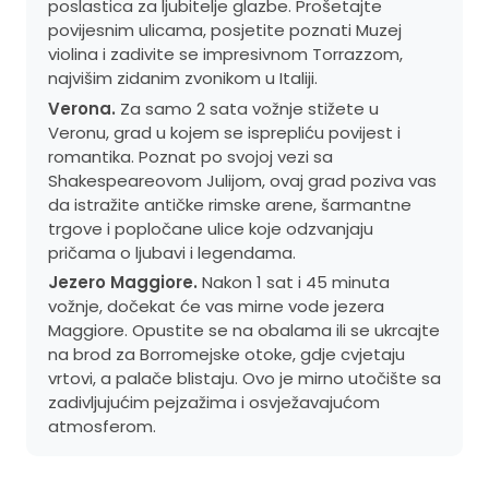
poslastica za ljubitelje glazbe. Prošetajte
povijesnim ulicama, posjetite poznati Muzej
violina i zadivite se impresivnom Torrazzom,
najvišim zidanim zvonikom u Italiji.
Verona.
Za samo 2 sata vožnje stižete u
Veronu, grad u kojem se isprepliću povijest i
romantika. Poznat po svojoj vezi sa
Shakespeareovom Julijom, ovaj grad poziva vas
da istražite antičke rimske arene, šarmantne
trgove i popločane ulice koje odzvanjaju
pričama o ljubavi i legendama.
Jezero Maggiore.
Nakon 1 sat i 45 minuta
vožnje, dočekat će vas mirne vode jezera
Maggiore. Opustite se na obalama ili se ukrcajte
na brod za Borromejske otoke, gdje cvjetaju
vrtovi, a palače blistaju. Ovo je mirno utočište sa
zadivljujućim pejzažima i osvježavajućom
atmosferom.