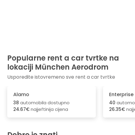
Popularne rent a car tvrtke na
lokaciji München Aerodrom
Usporedite istovremeno sve rent a car tvrtke
Alamo
Enterprise
38
automobila dostupno
40
automob
24.67€
najjeftinija cijena
26.35€
najj
Dobro je znati