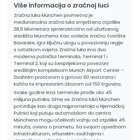
Više informacija o zračnoj luci
Zračna luka München prometna je
međunarodna zračna luka smještena otprilike
28,5 kilometara sjeveroistočno od užurbanog
središta Münchena. Kao vodeće zračno čvorište
Bavarske, igra ključnu ulogu u povezivanju regije
s ostatkom svijeta. Zračna luka ima dva
moderna putnička terminala, Terminal 1 i
Terminal 2, koji su besprijekorno povezani
središnjim kompleksom Munich Airport Center –
živahnim prostorom s gotovo 60 restorana i
kafića te impresivnim izborom od 150 trgovina.
Svake godine kroz terminale prođe oko 45
milijuna putnika, čime se Zračna luka München
potvrđuje kao druga najprometnija u Njemačkoj.
Putnici koji putuju automobilom do centra
Münchena mogu očekivati vožnju od otprilike 45
minuta, ovisno o prometu. Sa svojom opsežnom
infrastrukturom, vrhunskim sadržajima i