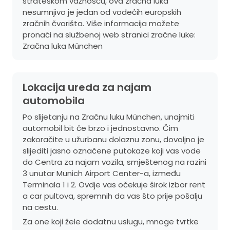
strateškom važnošću, ova zračna luka
nesumnjivo je jedan od vodećih europskih
zračnih čvorišta. Više informacija možete
pronaći na službenoj web stranici zračne luke:
Zračna luka München
Lokacija ureda za najam
automobila
Po slijetanju na Zračnu luku München, unajmiti
automobil bit će brzo i jednostavno. Čim
zakoračite u užurbanu dolaznu zonu, dovoljno je
slijediti jasno označene putokaze koji vas vode
do Centra za najam vozila, smještenog na razini
3 unutar Munich Airport Center-a, između
Terminala 1 i 2. Ovdje vas očekuje širok izbor rent
a car pultova, spremnih da vas što prije pošalju
na cestu.
Za one koji žele dodatnu uslugu, mnoge tvrtke