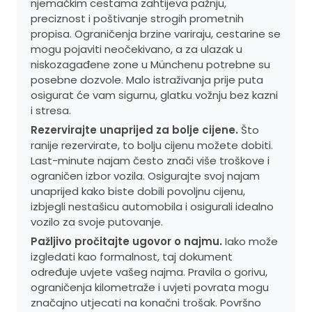
njemačkim cestama zahtijeva pažnju,
preciznost i poštivanje strogih prometnih
propisa. Ograničenja brzine variraju, cestarine se
mogu pojaviti neočekivano, a za ulazak u
niskozagađene zone u Münchenu potrebne su
posebne dozvole. Malo istraživanja prije puta
osigurat će vam sigurnu, glatku vožnju bez kazni
i stresa.
Rezervirajte unaprijed za bolje cijene.
Što
ranije rezervirate, to bolju cijenu možete dobiti.
Last-minute najam često znači više troškove i
ograničen izbor vozila. Osigurajte svoj najam
unaprijed kako biste dobili povoljnu cijenu,
izbjegli nestašicu automobila i osigurali idealno
vozilo za svoje putovanje.
Pažljivo pročitajte ugovor o najmu.
Iako može
izgledati kao formalnost, taj dokument
određuje uvjete vašeg najma. Pravila o gorivu,
ograničenja kilometraže i uvjeti povrata mogu
značajno utjecati na konačni trošak. Površno