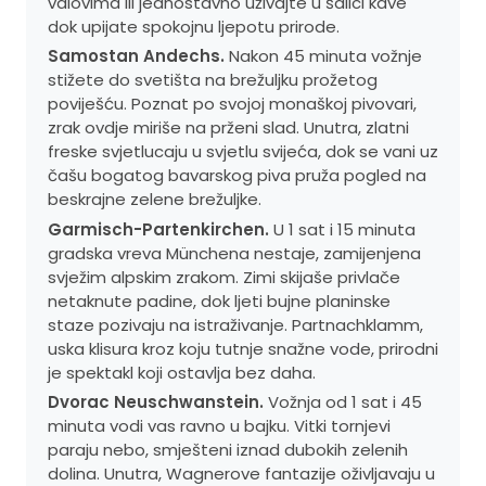
valovima ili jednostavno uživajte u šalici kave
dok upijate spokojnu ljepotu prirode.
Samostan Andechs.
Nakon 45 minuta vožnje
stižete do svetišta na brežuljku prožetog
poviješću. Poznat po svojoj monaškoj pivovari,
zrak ovdje miriše na prženi slad. Unutra, zlatni
freske svjetlucaju u svjetlu svijeća, dok se vani uz
čašu bogatog bavarskog piva pruža pogled na
beskrajne zelene brežuljke.
Garmisch-Partenkirchen.
U 1 sat i 15 minuta
gradska vreva Münchena nestaje, zamijenjena
svježim alpskim zrakom. Zimi skijaše privlače
netaknute padine, dok ljeti bujne planinske
staze pozivaju na istraživanje. Partnachklamm,
uska klisura kroz koju tutnje snažne vode, prirodni
je spektakl koji ostavlja bez daha.
Dvorac Neuschwanstein.
Vožnja od 1 sat i 45
minuta vodi vas ravno u bajku. Vitki tornjevi
paraju nebo, smješteni iznad dubokih zelenih
dolina. Unutra, Wagnerove fantazije oživljavaju u