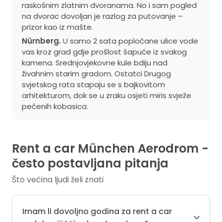
raskošnim zlatnim dvoranama. No i sam pogled
na dvorac dovoljan je razlog za putovanje –
prizor kao iz mašte.
Nürnberg.
U samo 2 sata popločane ulice vode
vas kroz grad gdje prošlost šapuće iz svakog
kamena. Srednjovjekovne kule bdiju nad
živahnim starim gradom. Ostatci Drugog
svjetskog rata stapaju se s bajkovitom
arhitekturom, dok se u zraku osjeti miris svježe
pečenih kobasica.
Rent a car München Aerodrom -
često postavljana pitanja
Što većina ljudi želi znati
Imam li dovoljno godina za rent a car