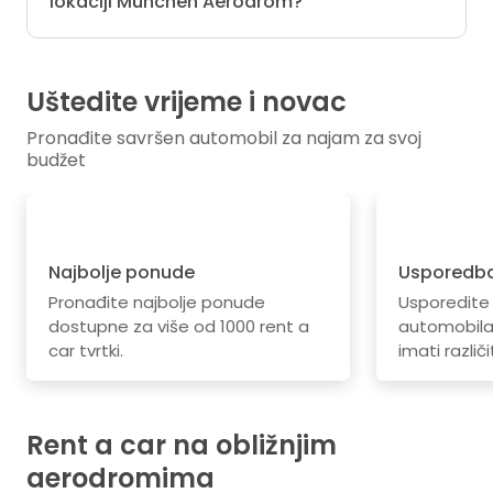
lokaciji München Aerodrom?
Uštedite vrijeme i novac
Pronađite savršen automobil za najam za svoj
budžet
Najbolje ponude
Usporedba
Pronađite najbolje ponude
Usporedite
dostupne za više od 1000 rent a
automobila.
car tvrtki.
imati različi
Rent a car na obližnjim
aerodromima