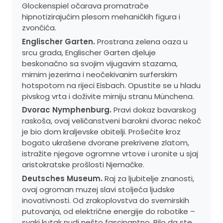
Glockenspiel očarava promatrače
hipnotizirajućim plesom mehaničkih figura i
zvončića.
Englischer Garten.
Prostrana zelena oaza u
srcu grada, Englischer Garten djeluje
beskonačno sa svojim vijugavim stazama,
mirnim jezerima i neočekivanim surferskim
hotspotom na rijeci Eisbach. Opustite se u hladu
pivskog vrta i doživite mirniju stranu Münchena.
Dvorac Nymphenburg.
Pravi dokaz bavarskog
raskoša, ovaj veličanstveni barokni dvorac nekoć
je bio dom kraljevske obitelji. Prošećite kroz
bogato ukrašene dvorane prekrivene zlatom,
istražite njegove ogromne vrtove i uronite u sjaj
aristokratske prošlosti Njemačke.
Deutsches Museum.
Raj za ljubitelje znanosti,
ovaj ogroman muzej slavi stoljeća ljudske
inovativnosti. Od zrakoplovstva do svemirskih
putovanja, od električne energije do robotike –
svaki kutak nudi nešto fascinantno. Bilo da ste