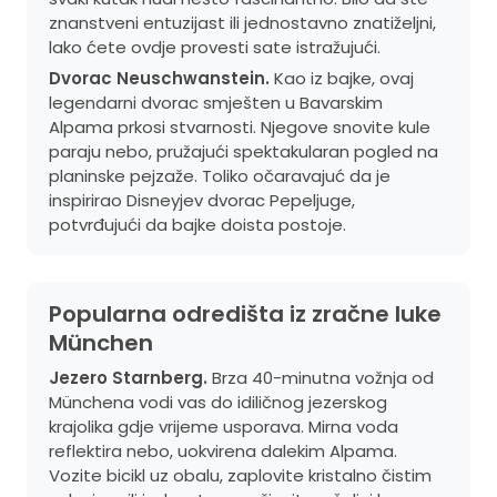
znanstveni entuzijast ili jednostavno znatiželjni,
lako ćete ovdje provesti sate istražujući.
Dvorac Neuschwanstein.
Kao iz bajke, ovaj
legendarni dvorac smješten u Bavarskim
Alpama prkosi stvarnosti. Njegove snovite kule
paraju nebo, pružajući spektakularan pogled na
planinske pejzaže. Toliko očaravajuć da je
inspirirao Disneyjev dvorac Pepeljuge,
potvrđujući da bajke doista postoje.
Popularna odredišta iz zračne luke
München
Jezero Starnberg.
Brza 40-minutna vožnja od
Münchena vodi vas do idiličnog jezerskog
krajolika gdje vrijeme usporava. Mirna voda
reflektira nebo, uokvirena dalekim Alpama.
Vozite bicikl uz obalu, zaplovite kristalno čistim