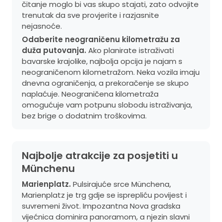
čitanje moglo bi vas skupo stajati, zato odvojite
trenutak da sve provjerite i razjasnite
nejasnoće.
Odaberite neograničenu kilometražu za
duža putovanja.
Ako planirate istraživati
bavarske krajolike, najbolja opcija je najam s
neograničenom kilometražom. Neka vozila imaju
dnevna ograničenja, a prekoračenje se skupo
naplaćuje. Neograničena kilometraža
omogućuje vam potpunu slobodu istraživanja,
bez brige o dodatnim troškovima.
Najbolje atrakcije za posjetiti u
Münchenu
Marienplatz.
Pulsirajuće srce Münchena,
Marienplatz je trg gdje se isprepliću povijest i
suvremeni život. Impozantna Nova gradska
vijećnica dominira panoramom, a njezin slavni