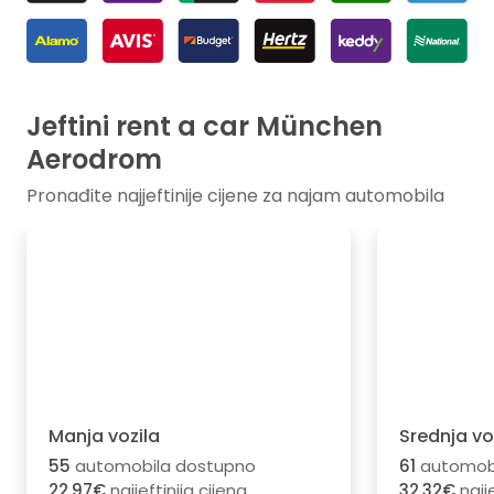
Jeftini rent a car München
Aerodrom
Pronađite najjeftinije cijene za najam automobila
Manja vozila
Srednja vo
55
automobila dostupno
61
automobi
22.97€
najjeftinija cijena
32.32€
najje