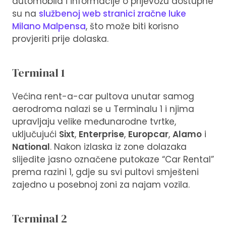
automobila i informacije o prijevozu dostupne
su na
službenoj web stranici zračne luke
Milano Malpensa
, što može biti korisno
provjeriti prije dolaska.
Terminal 1
Većina rent-a-car pultova unutar samog
aerodroma nalazi se u Terminalu 1 i njima
upravljaju velike međunarodne tvrtke,
uključujući
Sixt
,
Enterprise
,
Europcar
,
Alamo
i
National
. Nakon izlaska iz zone dolazaka
slijedite jasno označene putokaze “Car Rental”
prema razini 1, gdje su svi pultovi smješteni
zajedno u posebnoj zoni za najam vozila.
Terminal 2