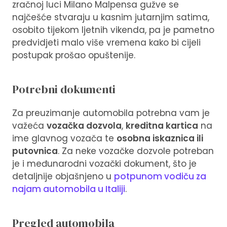
zračnoj luci Milano Malpensa gužve se
najčešće stvaraju u kasnim jutarnjim satima,
osobito tijekom ljetnih vikenda, pa je pametno
predvidjeti malo više vremena kako bi cijeli
postupak prošao opuštenije.
Potrebni dokumenti
Za preuzimanje automobila potrebna vam je
važeća
vozačka dozvola
,
kreditna kartica
na
ime glavnog vozača te
osobna iskaznica ili
putovnica
. Za neke vozačke dozvole potreban
je i međunarodni vozački dokument, što je
detaljnije objašnjeno u
potpunom vodiču za
najam automobila u Italiji
.
Pregled automobila