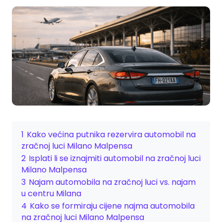
1
Kako većina putnika rezervira automobil na
zračnoj luci Milano Malpensa
2
Isplati li se iznajmiti automobil na zračnoj luci
Milano Malpensa
3
Najam automobila na zračnoj luci vs. najam
u centru Milana
4
Kako se formiraju cijene najma automobila
na zračnoj luci Milano Malpensa