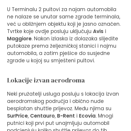
U Terminalu 2 pultovi za najam automobila
ne nalaze se unutar same zgrade terminala,
već u obližnjem objektu koji je jasno označen.
Tvrtke koje ovdje posluju uključuju
Avis
i
Maggiore
. Nakon izlaska iz dolazaka slijedite
putokaze prema željezničkoj stanici i najmu
automobila, a zatim pješice do susjedne
zgrade u kojoj su smješteni pultovi.
Lokacije izvan aerodroma
Neki pružatelji usluga posluju s lokacija izvan
aerodromskog područja i obično nude
besplatan shuttle prijevoz. Među njima su
SurPrice
,
Centauro
,
B-Rent
i
Ecovia
. Mnogi
putnici koji prvi put unajmljuju automobil
podcjenjuju koliko shuttle prijevoz do tih