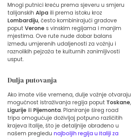
Mnogi putnici kreću prema sjeveru u smjeru
talijanskih
Alpa
ili prema istoku kroz
Lombardiju
, često kombinirajući gradove
poput
Verone
s vinskim regijama i manjim
mjestima. Ove rute nude dobar balans
između umjerenih udaljenosti za vožnju i
raznolikih pejzaža te kulturnih zanimljivosti
usput.
Dulja putovanja
Ako imate više vremena, dulje vožnje otvaraju
mogućnost istraživanja regija poput
Toskane
,
Ligurije
ili
Pijemonta
. Planiranje šireg road
tripa omogućuje doživljaj potpuno različitih
krajeva Italije, što je detaljnije obrađeno u
našem pregledu
najboljih regija u Italiji za