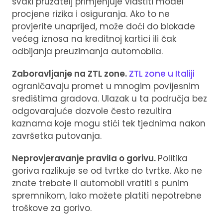
svaki pružatelj primjenjuje vlastiti model
procjene rizika i osiguranja. Ako to ne
provjerite unaprijed, može doći do blokade
većeg iznosa na kreditnoj kartici ili čak
odbijanja preuzimanja automobila.
Zaboravljanje na ZTL zone.
ZTL zone u Italiji
ograničavaju promet u mnogim povijesnim
središtima gradova. Ulazak u ta područja bez
odgovarajuće dozvole često rezultira
kaznama koje mogu stići tek tjednima nakon
završetka putovanja.
Neprovjeravanje pravila o gorivu.
Politika
goriva razlikuje se od tvrtke do tvrtke. Ako ne
znate trebate li automobil vratiti s punim
spremnikom, lako možete platiti nepotrebne
troškove za gorivo.