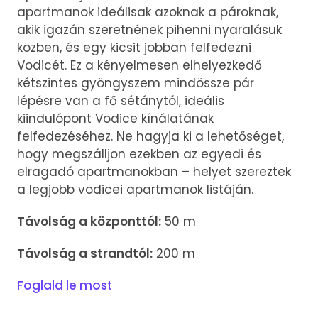
apartmanok ideálisak azoknak a pároknak,
akik igazán szeretnének pihenni nyaralásuk
közben, és egy kicsit jobban felfedezni
Vodicét. Ez a kényelmesen elhelyezkedő
kétszintes gyöngyszem mindössze pár
lépésre van a fő sétánytól, ideális
kiindulópont Vodice kínálatának
felfedezéséhez. Ne hagyja ki a lehetőséget,
hogy megszálljon ezekben az egyedi és
elragadó apartmanokban – helyet szereztek
a legjobb vodicei apartmanok listáján.
Távolság a központtól:
50 m
Távolság a strandtól:
200 m
Foglald le most