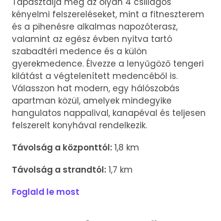
Tapasztalja meg az olyan 4 csillagos
kényelmi felszereléseket, mint a fitneszterem
és a pihenésre alkalmas napozóterasz,
valamint az egész évben nyitva tartó
szabadtéri medence és a külön
gyerekmedence. Élvezze a lenyűgöző tengeri
kilátást a végtelenített medencéből is.
Válasszon hat modern, egy hálószobás
apartman közül, amelyek mindegyike
hangulatos nappalival, kanapéval és teljesen
felszerelt konyhával rendelkezik.
Távolság a központtól:
1,8 km
Távolság a strandtól:
1,7 km
Foglald le most