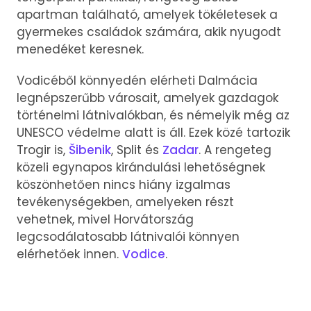
apartman található, amelyek tökéletesek a
gyermekes családok számára, akik nyugodt
menedéket keresnek.
Vodicéből könnyedén elérheti Dalmácia
legnépszerűbb városait, amelyek gazdagok
történelmi látnivalókban, és némelyik még az
UNESCO védelme alatt is áll. Ezek közé tartozik
Trogir is,
Šibenik
, Split és
Zadar
. A rengeteg
közeli egynapos kirándulási lehetőségnek
köszönhetően nincs hiány izgalmas
tevékenységekben, amelyeken részt
vehetnek, mivel Horvátország
legcsodálatosabb látnivalói könnyen
elérhetőek innen.
Vodice
.