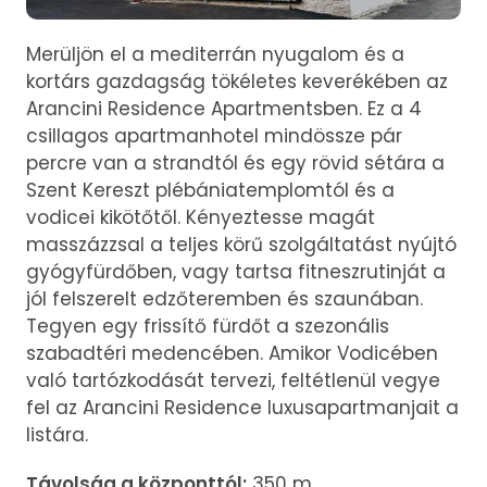
Merüljön el a mediterrán nyugalom és a
kortárs gazdagság tökéletes keverékében az
Arancini Residence Apartmentsben. Ez a 4
csillagos apartmanhotel mindössze pár
percre van a strandtól és egy rövid sétára a
Szent Kereszt plébániatemplomtól és a
vodicei kikötőtől. Kényeztesse magát
masszázzsal a teljes körű szolgáltatást nyújtó
gyógyfürdőben, vagy tartsa fitneszrutinját a
jól felszerelt edzőteremben és szaunában.
Tegyen egy frissítő fürdőt a szezonális
szabadtéri medencében. Amikor Vodicében
való tartózkodását tervezi, feltétlenül vegye
fel az Arancini Residence luxusapartmanjait a
listára.
Távolság a központtól:
350 m