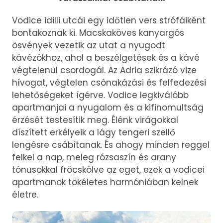
Vodice idilli utcái egy időtlen vers strófáiként
bontakoznak ki. Macskaköves kanyargós
ösvények vezetik az utat a nyugodt
kávézókhoz, ahol a beszélgetések és a kávé
végtelenül csordogál. Az Adria szikrázó vize
hívogat, végtelen csónakázási és felfedezési
lehetőségeket ígérve. Vodice legkiválóbb
apartmanjai a nyugalom és a kifinomultság
érzését testesítik meg. Élénk virágokkal
díszített erkélyeik a lágy tengeri szellő
lengésre csábítanak. És ahogy minden reggel
felkel a nap, meleg rózsaszín és arany
tónusokkal fröcskölve az eget, ezek a vodicei
apartmanok tökéletes harmóniában kelnek
életre.