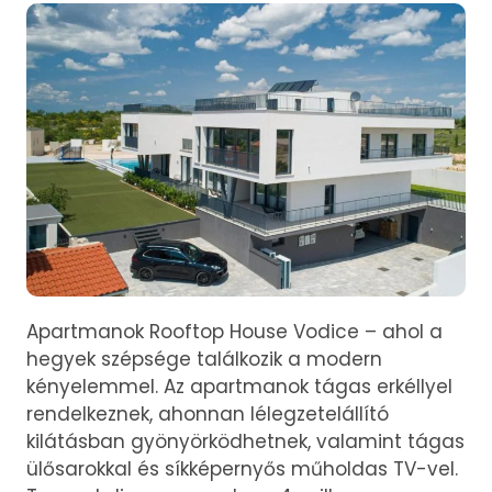
Apartmanok Rooftop House Vodice – ahol a
hegyek szépsége találkozik a modern
kényelemmel. Az apartmanok tágas erkéllyel
rendelkeznek, ahonnan lélegzetelállító
kilátásban gyönyörködhetnek, valamint tágas
ülősarokkal és síkképernyős műholdas TV-vel.