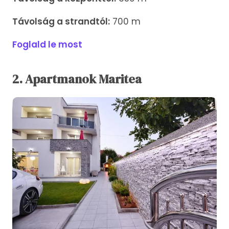
Távolság a strandtól:
700 m
Foglald le most
2.
Apartmanok
Maritea