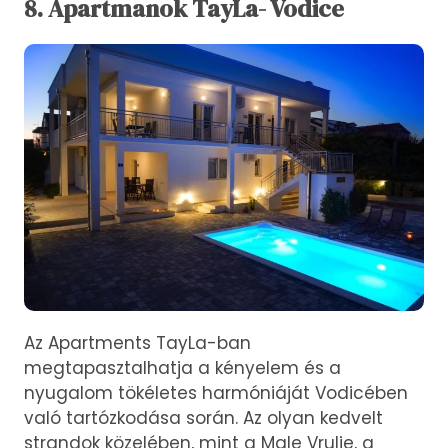
8. Apartmanok TayLa- Vodice
Az Apartments TayLa-ban
megtapasztalhatja a kényelem és a
nyugalom tökéletes harmóniáját Vodicében
való tartózkodása során. Az olyan kedvelt
strandok közelében, mint a Male Vrulje, a