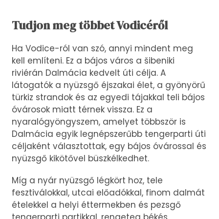
Tudjon meg többet Vodicéről
Ha Vodice-ról van szó, annyi mindent meg
kell említeni. Ez a bájos város a šibeniki
riviérán Dalmácia kedvelt úti célja. A
látogatók a nyüzsgő éjszakai élet, a gyönyörű
türkiz strandok és az egyedi tájakkal teli bájos
óvárosok miatt térnek vissza. Ez a
nyaralógyöngyszem, amelyet többször is
Dalmácia egyik legnépszerűbb tengerparti úti
céljaként választottak, egy bájos óvárossal és
nyüzsgő kikötővel büszkélkedhet.
Míg a nyár nyüzsgő légkört hoz, tele
fesztiválokkal, utcai előadókkal, finom dalmát
ételekkel a helyi éttermekben és pezsgő
tengerparti partikkal, rengeteg békés