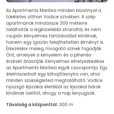
Az Apartments Maritea minden bizonnyal a
tökéletes otthon Vodice szívében. A szép
apartmanok mindössze 300 méterre
találhatók a legközelebbi strandtól, és nem
csupán kényelmes tartózkodást kínálnak,
hanem egy igazán felejthetetlen élményt is.
Érkezéskor meleg, hívogató színek fogadják
Önt, amelyek a kényelem és a pihenés
érzését árasztják. Kényelmes elhelyezkedése
az Apartments Maritea egyik csúcspontja. Egy
élelmiszerbolt egy kőhajításnyira van, ahol
minden szükségleted megtalálható. Vodice
nyüzsgő éjszakai életéből az éjszakai bárok
kínálnak ízelítőt, ahogy a nap lenyugszik.
Távolság a központtól:
300 m