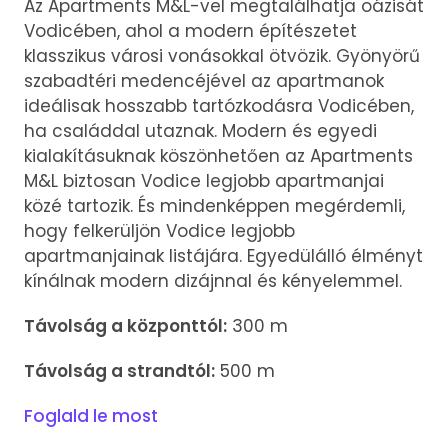
Az Apartments M&L-vel megtalálhatja oázisát
Vodicében, ahol a modern építészetet
klasszikus városi vonásokkal ötvözik. Gyönyörű
szabadtéri medencéjével az apartmanok
ideálisak hosszabb tartózkodásra Vodicében,
ha családdal utaznak. Modern és egyedi
kialakításuknak köszönhetően az Apartments
M&L biztosan Vodice legjobb apartmanjai
közé tartozik. És mindenképpen megérdemli,
hogy felkerüljön Vodice legjobb
apartmanjainak listájára. Egyedülálló élményt
kínálnak modern dizájnnal és kényelemmel.
Távolság a központtól:
300 m
Távolság a strandtól:
500 m
Foglald le most