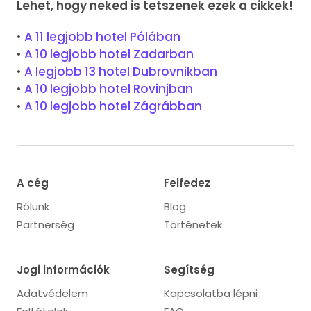
Lehet, hogy neked is tetszenek ezek a cikkek!
•
A 11 legjobb hotel Pólában
•
A 10 legjobb hotel Zadarban
•
A legjobb 13 hotel Dubrovnikban
•
A 10 legjobb hotel Rovinjban
•
A 10 legjobb hotel Zágrábban
A cég
Felfedez
Rólunk
Blog
Partnerség
Történetek
Jogi információk
Segítség
Adatvédelem
Kapcsolatba lépni