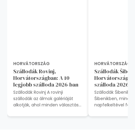
HORVÁTORSZÁG
HORVÁTORSZÁG
Szállodák Rovinj,
Szállodák Šibeni
Horvátországban: A 10
Horvátország: A
legjobb szálloda 2026-ban
szálloda 2026-b
Szállodák Rovinj A rovinji
Szállodák Šibenik H
szállodák az álmok galériáját
Šibenikben, minde
alkotják, ahol minden választás
napfelkeltével felé
a luxust, a történelmet és az
nyugalom szimfóniá
Adriai-tenger elbűvölő...
Horvátország leny
dalmát...