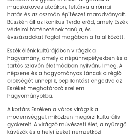
macskaköves utcákon, feltárva a római
hatás és az oszmán építészet maradványait.
Büszkén áll az ikonikus Tvrđa erőd, amely Eszék
védelmi történetének tanúja, és
évszázadokat foglal magában a falai között.
Eszék élénk kultúrájában virágzik a
hagyomány, amely a népünnepélyekben és a
tartós szlavón életmódban nyilvánul meg. A
népzene és a hagyományos táncok a régió
örökségét ünneplik, bepillantást engedve az
Eszéket meghatározó szellemi
hagyományokba.
A kortárs Eszéken a város virágzik a
modernséggel, miközben megőrzi kulturális
gyökereit. A virágzó művészeti élet, a nyüzsgő
kávézók és a helyi ízeket nemzetközi