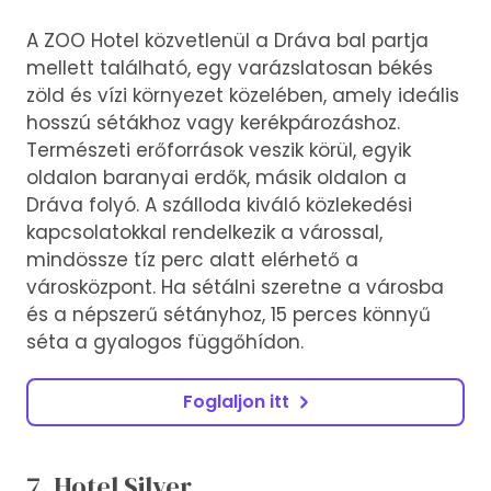
A ZOO Hotel közvetlenül a Dráva bal partja
mellett található, egy varázslatosan békés
zöld és vízi környezet közelében, amely ideális
hosszú sétákhoz vagy kerékpározáshoz.
Természeti erőforrások veszik körül, egyik
oldalon baranyai erdők, másik oldalon a
Dráva folyó. A szálloda kiváló közlekedési
kapcsolatokkal rendelkezik a várossal,
mindössze tíz perc alatt elérhető a
városközpont. Ha sétálni szeretne a városba
és a népszerű sétányhoz, 15 perces könnyű
séta a gyalogos függőhídon.
Foglaljon itt
7. Hotel Silver