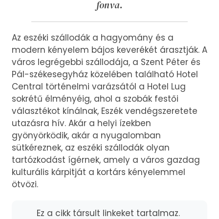
fonva.
Az eszéki szállodák a hagyomány és a
modern kényelem bájos keverékét árasztják. A
város legrégebbi szállodája, a Szent Péter és
Pál-székesegyház közelében található Hotel
Central történelmi varázsától a Hotel Lug
sokrétű élményéig, ahol a szobák festői
választékot kínálnak, Eszék vendégszeretete
utazásra hív. Akár a helyi ízekben
gyönyörködik, akár a nyugalomban
sütkéreznek, az eszéki szállodák olyan
tartózkodást ígérnek, amely a város gazdag
kulturális kárpitját a kortárs kényelemmel
ötvözi.
Ez a cikk társult linkeket tartalmaz.