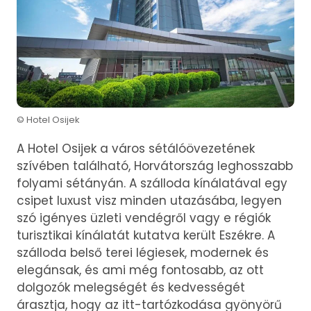
© Hotel Osijek
A Hotel Osijek a város sétálóövezetének
szívében található, Horvátország leghosszabb
folyami sétányán. A szálloda kínálatával egy
csipet luxust visz minden utazásába, legyen
szó igényes üzleti vendégről vagy e régiók
turisztikai kínálatát kutatva került Eszékre. A
szálloda belső terei légiesek, modernek és
elegánsak, és ami még fontosabb, az ott
dolgozók melegségét és kedvességét
árasztja, hogy az itt-tartózkodása gyönyörű