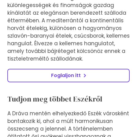
különlegességek és finomságok gazdag
kínálatát az elegánsan berendezett szálloda
éttermében. A mediterrántól a kontinentális
horvát ételekig, különösen a hagyományos
szlavón-baranyai ételek, csúcsborok, kellemes
hangulat. Élvezze a kellemes hangulatot,
amely további bájréteget kölcsönöz ennek a
tiszteletreméltó szállodának.
Foglaljon itt
Tudjon meg többet Eszékről
A Dráva mentén elhelyezkedő Eszék városként
bontakozik ki, ahol a múlt harmonikusan
összecseng a jelennel. A történelemben
átitatott ősi gyökerei visszhangoznak a