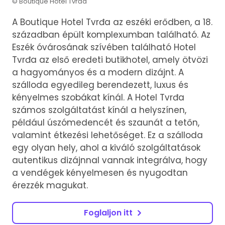
© Boutique Hotel Tvrđa
A Boutique Hotel Tvrđa az eszéki erődben, a 18.
században épült komplexumban található. Az
Eszék óvárosának szívében található Hotel
Tvrđa az első eredeti butikhotel, amely ötvözi
a hagyományos és a modern dizájnt. A
szálloda egyedileg berendezett, luxus és
kényelmes szobákat kínál. A Hotel Tvrđa
számos szolgáltatást kínál a helyszínen,
például úszómedencét és szaunát a tetőn,
valamint étkezési lehetőséget. Ez a szálloda
egy olyan hely, ahol a kiváló szolgáltatások
autentikus dizájnnal vannak integrálva, hogy
a vendégek kényelmesen és nyugodtan
érezzék magukat.
Foglaljon itt