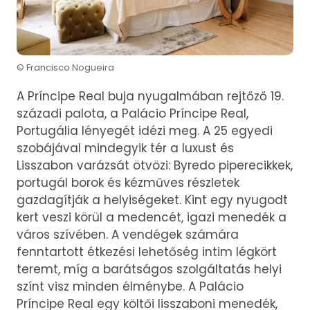
© Francisco Nogueira
A Príncipe Real buja nyugalmában rejtőző 19.
századi palota, a Palácio Príncipe Real,
Portugália lényegét idézi meg. A 25 egyedi
szobájával mindegyik tér a luxust és
Lisszabon varázsát ötvözi: Byredo piperecikkek,
portugál borok és kézműves részletek
gazdagítják a helyiségeket. Kint egy nyugodt
kert veszi körül a medencét, igazi menedék a
város szívében. A vendégek számára
fenntartott étkezési lehetőség intim légkört
teremt, míg a barátságos szolgáltatás helyi
színt visz minden élménybe. A Palácio
Príncipe Real egy költői lisszaboni menedék,