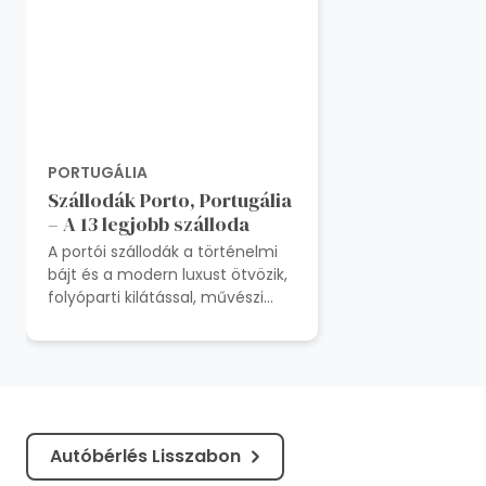
PORTUGÁLIA
Szállodák Porto, Portugália
– A 13 legjobb szálloda
A portói szállodák a történelmi
bájt és a modern luxust ötvözik,
folyóparti kilátással, művészi
dizájnnal és élénk hozzáféréssel
Portugá...
Autóbérlés Lisszabon