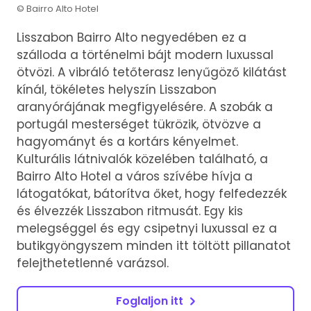
© Bairro Alto Hotel
Lisszabon Bairro Alto negyedében ez a
szálloda a történelmi bájt modern luxussal
ötvözi. A vibráló tetőterasz lenyűgöző kilátást
kínál, tökéletes helyszín Lisszabon
aranyórájának megfigyelésére. A szobák a
portugál mesterséget tükrözik, ötvözve a
hagyományt és a kortárs kényelmet.
Kulturális látnivalók közelében található, a
Bairro Alto Hotel a város szívébe hívja a
látogatókat, bátorítva őket, hogy felfedezzék
és élvezzék Lisszabon ritmusát. Egy kis
melegséggel és egy csipetnyi luxussal ez a
butikgyöngyszem minden itt töltött pillanatot
felejthetetlenné varázsol.
Foglaljon itt