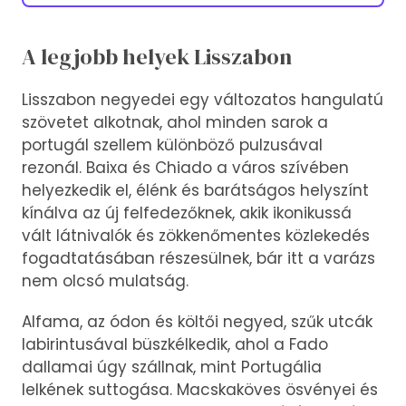
A legjobb helyek Lisszabon
Lisszabon negyedei egy változatos hangulatú
szövetet alkotnak, ahol minden sarok a
portugál szellem különböző pulzusával
rezonál. Baixa és Chiado a város szívében
helyezkedik el, élénk és barátságos helyszínt
kínálva az új felfedezőknek, akik ikonikussá
vált látnivalók és zökkenőmentes közlekedés
fogadtatásában részesülnek, bár itt a varázs
nem olcsó mulatság.
Alfama, az ódon és költői negyed, szűk utcák
labirintusával büszkélkedik, ahol a Fado
dallamai úgy szállnak, mint Portugália
lelkének suttogása. Macskaköves ösvényei és