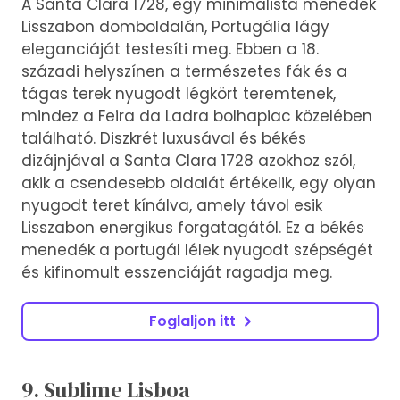
A Santa Clara 1728, egy minimalista menedék
Lisszabon domboldalán, Portugália lágy
eleganciáját testesíti meg. Ebben a 18.
századi helyszínen a természetes fák és a
tágas terek nyugodt légkört teremtenek,
mindez a Feira da Ladra bolhapiac közelében
található. Diszkrét luxusával és békés
dizájnjával a Santa Clara 1728 azokhoz szól,
akik a csendesebb oldalát értékelik, egy olyan
nyugodt teret kínálva, amely távol esik
Lisszabon energikus forgatagától. Ez a békés
menedék a portugál lélek nyugodt szépségét
és kifinomult esszenciáját ragadja meg.
Foglaljon itt
9. Sublime Lisboa