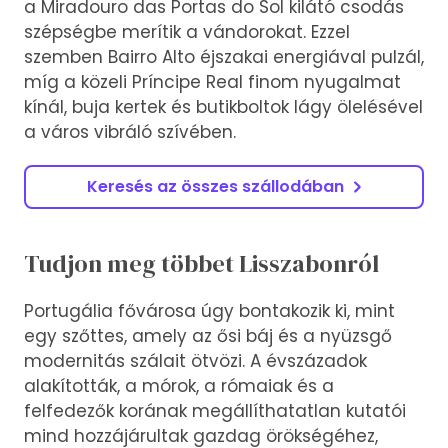
a Miradouro das Portas do Sol kilátó csodás
szépségbe merítik a vándorokat. Ezzel
szemben Bairro Alto éjszakai energiával pulzál,
míg a közeli Príncipe Real finom nyugalmat
kínál, buja kertek és butikboltok lágy ölelésével
a város vibráló szívében.
Keresés az összes szállodában
Tudjon meg többet Lisszabonról
Portugália fővárosa úgy bontakozik ki, mint
egy szőttes, amely az ősi báj és a nyüzsgő
modernitás szálait ötvözi. A évszázadok
alakították, a mórok, a rómaiak és a
felfedezők korának megállíthatatlan kutatói
mind hozzájárultak gazdag örökségéhez,