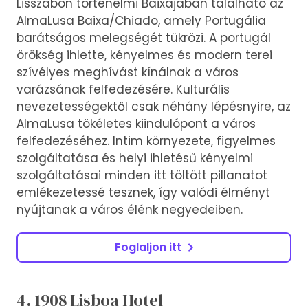
Lisszabon történelmi Baixájában található az
AlmaLusa Baixa/Chiado, amely Portugália
barátságos melegségét tükrözi. A portugál
örökség ihlette, kényelmes és modern terei
szívélyes meghívást kínálnak a város
varázsának felfedezésére. Kulturális
nevezetességektől csak néhány lépésnyire, az
AlmaLusa tökéletes kiindulópont a város
felfedezéséhez. Intim környezete, figyelmes
szolgáltatása és helyi ihletésű kényelmi
szolgáltatásai minden itt töltött pillanatot
emlékezetessé tesznek, így valódi élményt
nyújtanak a város élénk negyedeiben.
Foglaljon itt
4. 1908 Lisboa Hotel