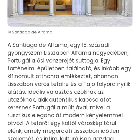
© Santiago de Alfama
A Santiago de Alfama, egy 15. századi
gyöngyszem Lisszabon Alfama negyedében,
Portugália ősi vonzerejét suttogja. Egy
történelmi épületben található, és inkább egy
kifinomult otthonra emlékeztet, ahonnan
Lisszabon vörös tetőire és a Tajo folyóra nyílik
kilátás. Ideális választás azoknak az
utazóknak, akik autentikus kapcsolatot
keresnek Portugália múltjával, mivel a
rusztikus eleganciát modern kényelemmel
ötvözi. A tetőről egy költői városkép tárul
elénk, amely megörökíti Lisszabon időtlen
szellemét, és intim, kulturálisan gazdag