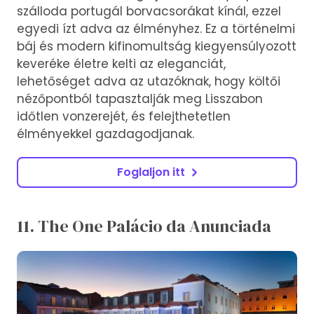
szálloda portugál borvacsorákat kínál, ezzel
egyedi ízt adva az élményhez. Ez a történelmi
báj és modern kifinomultság kiegyensúlyozott
keveréke életre kelti az eleganciát,
lehetőséget adva az utazóknak, hogy költői
nézőpontból tapasztalják meg Lisszabon
időtlen vonzerejét, és felejthetetlen
élményekkel gazdagodjanak.
Foglaljon itt
11. The One Palácio da Anunciada