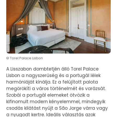
© Torel Palace Lisbon
A Lisszabon dombtetjén álló Torel Palace
Lisbon a nagyszerűség és a portugál lélek
harmóniáját kínálja. Ez a felújított palota
megörökíti a város történelmét és varázsát.
Szobái a portugál elemeket ötvözik a
kifinomult modern kényelemmel, mindegyik
csodás kilátást nyújt a São Jorge várra vagy
a nyugodt kertre. Ideális választás azok