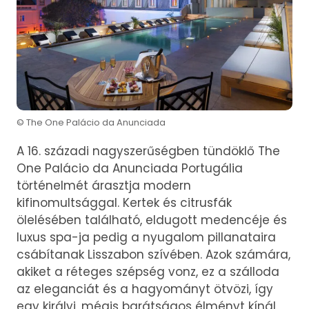
© The One Palácio da Anunciada
A 16. századi nagyszerűségben tündöklő The
One Palácio da Anunciada Portugália
történelmét árasztja modern
kifinomultsággal. Kertek és citrusfák
ölelésében található, eldugott medencéje és
luxus spa-ja pedig a nyugalom pillanataira
csábítanak Lisszabon szívében. Azok számára,
akiket a réteges szépség vonz, ez a szálloda
az eleganciát és a hagyományt ötvözi, így
egy királyi, mégis barátságos élményt kínál.