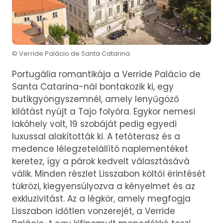
© Verride Palácio de Santa Catarina
Portugália romantikája a Verride Palácio de
Santa Catarina-nál bontakozik ki, egy
butikgyöngyszemnél, amely lenyűgöző
kilátást nyújt a Tajo folyóra. Egykor nemesi
lakóhely volt, 19 szobáját pedig egyedi
luxussal alakították ki. A tetőterasz és a
medence lélegzetelállító naplementéket
keretez, így a párok kedvelt választásává
válik. Minden részlet Lisszabon költői érintését
tükrözi, kiegyensúlyozva a kényelmet és az
exkluzivitást. Az a légkör, amely megfogja
Lisszabon időtlen vonzerejét, a Verride