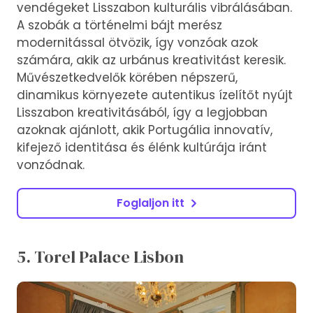
vendégeket Lisszabon kulturális vibrálásában.
A szobák a történelmi bájt merész
modernitással ötvözik, így vonzóak azok
számára, akik az urbánus kreativitást keresik.
Művészetkedvelők körében népszerű,
dinamikus környezete autentikus ízelítőt nyújt
Lisszabon kreativitásából, így a legjobban
azoknak ajánlott, akik Portugália innovatív,
kifejező identitása és élénk kultúrája iránt
vonzódnak.
Foglaljon itt
5. Torel Palace Lisbon