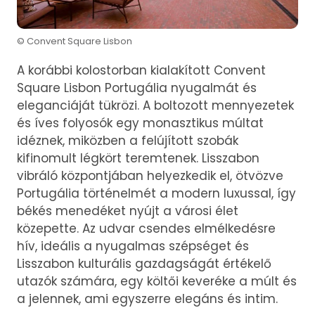
© Convent Square Lisbon
A korábbi kolostorban kialakított Convent
Square Lisbon Portugália nyugalmát és
eleganciáját tükrözi. A boltozott mennyezetek
és íves folyosók egy monasztikus múltat
idéznek, miközben a felújított szobák
kifinomult légkört teremtenek. Lisszabon
vibráló központjában helyezkedik el, ötvözve
Portugália történelmét a modern luxussal, így
békés menedéket nyújt a városi élet
közepette. Az udvar csendes elmélkedésre
hív, ideális a nyugalmas szépséget és
Lisszabon kulturális gazdagságát értékelő
utazók számára, egy költői keveréke a múlt és
a jelennek, ami egyszerre elegáns és intim.