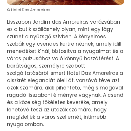
© Hotel Das Amoreiras
Lisszabon Jardim das Amoreiras varázsában
ez a butik szálláshely olyan, mint egy lágy
szünet a nyüzsgő szívben. A kényelmes
szobák egy csendes kertre néznek, amely idilli
menedéket kínál, biztosítva a nyugalmat és a
város pulzusához való könnyű hozzáférést. A
barátságos, személyre szabott
szolgáltatásáról ismert Hotel Das Amoreiras a
diszkrét eleganciát öleli át, vonzóvá téve azt
azok számára, akik pihentető, mégis magával
ragadó lisszaboni élményre vágynak. A csend
és a közelség tökéletes keveréke, amely
lehetővé teszi az utazók számára, hogy
megízleljék a város szellemét, intimebb
nyugalomban.