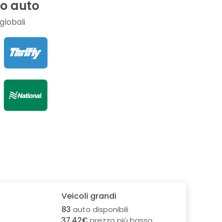
io auto
globali
Veicoli grandi
83
auto disponibili
37.42€
prezzo più basso