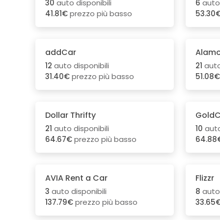
30
auto disponibili
6
auto 
41.81€
prezzo più basso
53.30
addCar
Alam
12
auto disponibili
21
auto
31.40€
prezzo più basso
51.08€
Dollar Thrifty
GoldC
21
auto disponibili
10
auto
64.67€
prezzo più basso
64.88
AVIA Rent a Car
Flizzr
3
auto disponibili
8
auto 
137.79€
prezzo più basso
33.65