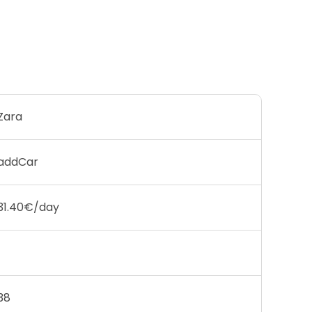
Zara
addCar
31.40€/day
1
38