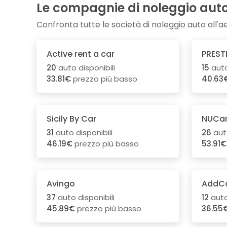
Le compagnie di noleggio auto 
Confronta tutte le società di noleggio auto al
Active rent a car
PREST
20
auto disponibili
15
auto
33.81€
prezzo più basso
40.63
Sicily By Car
NUCar
31
auto disponibili
26
auto
46.19€
prezzo più basso
53.91€
Avingo
AddC
37
auto disponibili
12
auto
45.89€
prezzo più basso
36.55