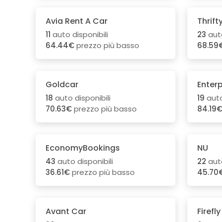
Avia Rent A Car
Thrift
11
auto disponibili
23
auto
64.44€
prezzo più basso
68.59
Goldcar
Enterp
18
auto disponibili
19
auto
70.63€
prezzo più basso
84.19
EconomyBookings
NU
43
auto disponibili
22
auto
36.61€
prezzo più basso
45.70
Avant Car
Firefly