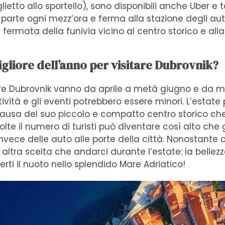
glietto allo sportello), sono disponibili anche Uber e 
 parte ogni mezz’ora e ferma alla stazione degli aut
 fermata della funivia vicino al centro storico e alla
igliore dell’anno per visitare Dubrovnik?
sitare Dubrovnik vanno da aprile a metà giugno e d
tività e gli eventi potrebbero essere minori. L’estate
causa del suo piccolo e compatto centro storico c
 volte il numero di turisti può diventare così alto che 
invece delle auto alle porte della città. Nonostante c
altra scelta che andarci durante l’estate: la bellez
i il ​​nuoto nello splendido Mare Adriatico!