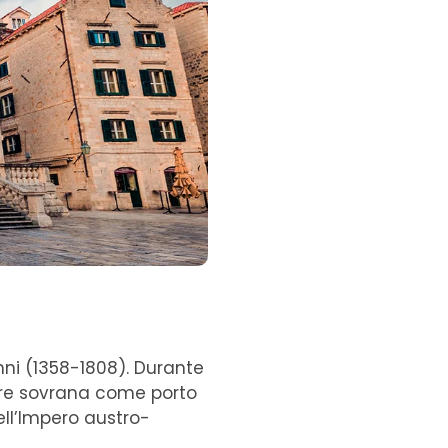
nni (1358-1808). Durante
nere sovrana come porto
ll’Impero austro-