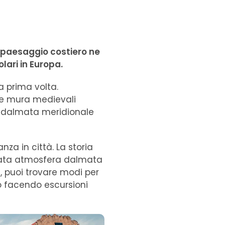
o paesaggio costiero ne
lari in Europa.
a prima volta.
ue mura medievali
sta dalmata meridionale
za in città. La storia
assata atmosfera dalmata
, puoi trovare modi per
 o facendo escursioni