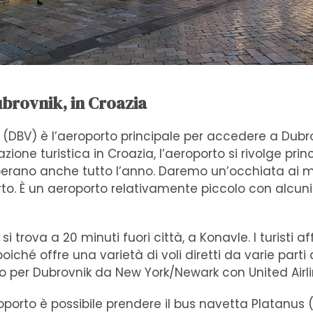
brovnik, in Croazia
 (DBV) è l’aeroporto principale per accedere a Dubro
ione turistica in Croazia, l’aeroporto si rivolge prin
perano anche tutto l’anno. Daremo un’occhiata ai mo
rto. È un aeroporto relativamente piccolo con alcun
si trova a 20 minuti fuori città, a Konavle. I turisti a
oiché offre una varietà di voli diretti da varie part
to per Dubrovnik da New York/Newark con United Airli
eroporto è possibile prendere il bus navetta Platanus