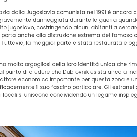
azia dalla Jugoslavia comunista nel 1991 è ancora c
fu gravemente danneggiata durante la guerra quand
cito jugoslavo, costringendo alcuni abitanti a cercare
iò porta anche alla distruzione estrema del famoso c
. Tuttavia, la maggior parte è stata restaurata e ogg
ono molto orgogliosi della loro identità unica che r
 al punto di credere che Dubrovnik esista ancora i
n fattore economico importante per questa zona e una
ficacemente il suo fascino particolare. Gli estranei
i locali si uniscono condividendo un legame inspieg