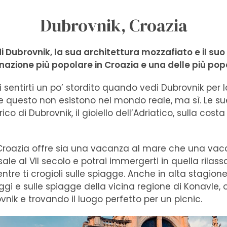
Dubrovnik, Croazia
i Dubrovnik, la sua architettura mozzafiato e il su
nazione più popolare in Croazia e una delle più popo
sentirti un po’ stordito quando vedi Dubrovnik per l
 questo non esistono nel mondo reale, ma sì. Le s
ico di Dubrovnik, il gioiello dell’Adriatico, sulla co
 Croazia offre sia una vacanza al mare che una vacan
isale al VII secolo e potrai immergerti in quella ril
re ti crogioli sulle spiagge. Anche in alta stagione
aggi e sulle spiagge della vicina regione di Konavle,
vnik e trovando il luogo perfetto per un picnic.