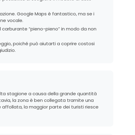
igazione. Google Maps è fantastico, ma se i
one vocale.
ul carburante “pieno-pieno” in modo da non
eggio, poiché può aiutarti a coprire costosi
iudizio.
alta stagione a causa della grande quantità
Tuttavia, la zona è ben collegata tramite una
ffollata, la maggior parte dei turisti riesce