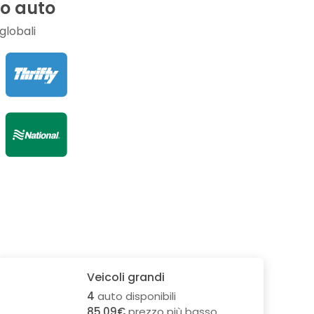
io auto
globali
Veicoli grandi
4
auto disponibili
85.09€
prezzo più basso