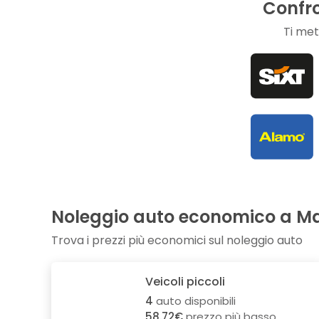
Confro
Ti met
Noleggio auto economico a M
Trova i prezzi più economici sul noleggio auto
Veicoli piccoli
4
auto disponibili
58.72€
prezzo più basso