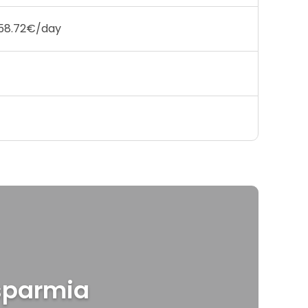
58.72€/day
1
1
isparmia