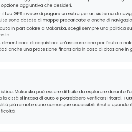
o opzione aggiuntiva che desideri.
e il tuo GPS invece di pagare un extra per un sistema di nav
tuite sono dotate di mappe precaricate e anche di navigazi
uto in particolare a Makarska, scegli sempre una politica s
ante.
n dimenticare di acquistare un’assicurazione per l’auto a nol
doti anche una protezione finanziaria in caso di citazione in g
tica, Makarska può essere difficile da esplorare durante l’
a la città si intasa di auto e potrebbero verificarsi ritardi. 
alità più remote sono comunque accessibili. Anche quando è a
ficoltà.