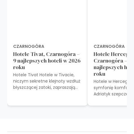
CZARNOGÓRA
CZARNOGÓRA
Hotele Tivat, Czarnogóra –
Hotele Herceg N
9 najlepszych hoteli w 2026
Czarnogóra – 11
roku
najlepszych hot
roku
Hotele Tivat Hotele w Tivacie,
niczym sekretne klejnoty wzdłuż
Hotele w Herceg No
błyszczącej zatoki, zapraszają
symfonię komfortu
gości do relaksu w mozaice
Adriatyk szepcze o
komfortu i nadmorskiego uroku...
każdym przytulnym
Hotele w pięknym 
oferują...