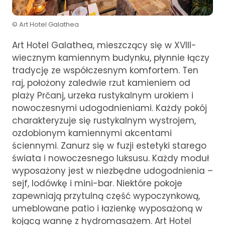
© Art Hotel Galathea
Art Hotel Galathea, mieszczący się w XVIII-
wiecznym kamiennym budynku, płynnie łączy
tradycję ze współczesnym komfortem. Ten
raj, położony zaledwie rzut kamieniem od
plaży Prčanj, urzeka rustykalnym urokiem i
nowoczesnymi udogodnieniami. Każdy pokój
charakteryzuje się rustykalnym wystrojem,
ozdobionym kamiennymi akcentami
ściennymi. Zanurz się w fuzji estetyki starego
świata i nowoczesnego luksusu. Każdy moduł
wyposażony jest w niezbędne udogodnienia –
sejf, lodówkę i mini-bar. Niektóre pokoje
zapewniają przytulną część wypoczynkową,
umeblowane patio i łazienkę wyposażoną w
kojącą wannę z hydromasażem. Art Hotel