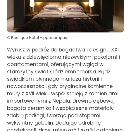
© Boutique Hotel Hippocampus
Wyrusz w podróż do bogactwa i designu XXI
wieku z dziewięcioma niezwykłymi pokojami i
apartamentami, oferującymi wgląd w
starożytny świat śródziemnomorski. Bądź
świadkiem płynnego mariażu historii i
nowoczesności, gdy oryginalne kamienne
mury z XVII wieku współistnieją z kamieniami
importowanymi z Nepalu. Drewno dębowe,
bogata ceramika i współczesne materiały
zdobią podłogi, tworząc pod stopami
wykwintny gobelin. Dodając odrobinę
arystokracji, drzwi mieszkań i szafki ozdobiono