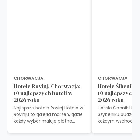
CHORWACJA
CHORWACJA
Hotele Rovinj, Chorwacja:
Hotele Šibenik, 
10 najlepszych hoteli w
10 najlepszych h
2026 roku
2026 roku
Najlepsze hotele Rovinj Hotele w
Hotele Šibenik Hote
Rovinju to galeria marzeń, gdzie
Szybeniku budzą si
każdy wybór maluje płótno
każdym wschodem 
luksusu, historii i urzekającego
oferują symfonię s
piękna wybrzeża Adriatyku...
przepięknej chorwac